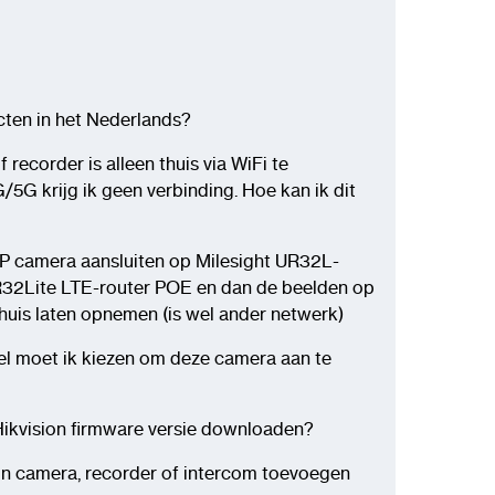
cten in het Nederlands?
 recorder is alleen thuis via WiFi te
/5G krijg ik geen verbinding. Hoe kan ik dit
 IP camera aansluiten op Milesight UR32L-
R32Lite LTE-router POE en dan de beelden op
thuis laten opnemen (is wel ander netwerk)
l moet ik kiezen om deze camera aan te
 Hikvision firmware versie downloaden?
ion camera, recorder of intercom toevoegen