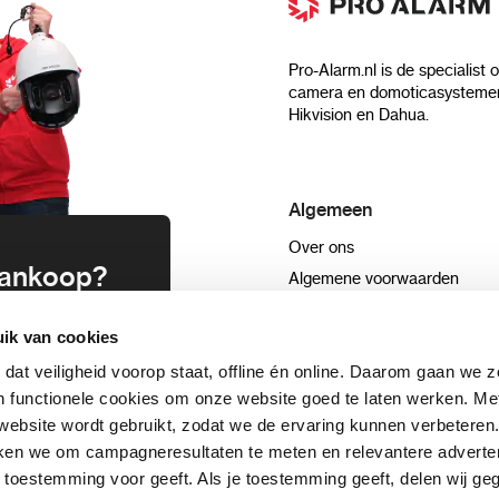
Pro-Alarm.nl is de specialist 
camera en domoticasystemen
Hikvision en Dahua.
Algemeen
Over ons
 aankoop?
Algemene voorwaarden
Privacyverklaring
uwsbrief en
ik van cookies
Blog
n
Sitemap
 dat veiligheid voorop staat, offline én online. Daarom gaan we 
 functionele cookies om onze website goed te laten werken. Me
ebsite wordt gebruikt, zodat we de ervaring kunnen verbeteren
schrijven
ken we om campagneresultaten te meten en relevantere adverten
+31332089022
aar toestemming voor geeft. Als je toestemming geeft, delen wij 