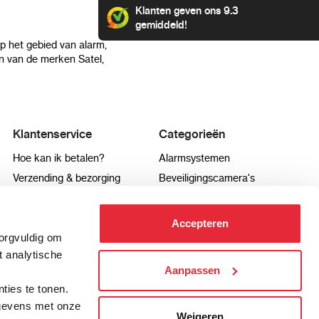
Klanten geven ons 9.3
gemiddeld!
op het gebied van alarm,
 van de merken Satel,
Klantenservice
Categorieën
Hoe kan ik betalen?
Alarmsystemen
Verzending & bezorging
Beveiligingscamera's
Retourneren & service
IP camera's
Aansluit instructies
Hikvision camera's
Accepteren
Veel gestelde vragen
Dahua camera's
zorgvuldig om
t analytische
Aanpassen
.
ties te tonen.
info@pro-alarm.nl
Contactformulier
gegevens met onze
Weigeren