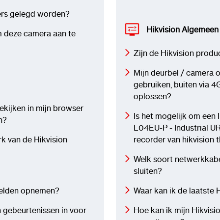
ers gelegd worden?
Hikvision Algemeen
m deze camera aan te
Zijn de Hikvision produ
Mijn deurbel / camera of
gebruiken, buiten via 4G
oplossen?
ekijken in mijn browser
Is het mogelijk om een
n?
L04EU-P - Industrial U
rk van de Hikvision
recorder van hikvision 
Welk soort netwerkkabe
sluiten?
eelden opnemen?
Waar kan ik de laatste
 gebeurtenissen in voor
Hoe kan ik mijn Hikvis