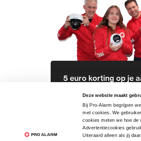
5 euro korting op je
Schrijf je direct in voor onze nie
Deze website maakt gebru
wees als eerste op de hoogte va
Bij Pro-Alarm begrijpen we
aanbiedingen en meer!
met cookies. We gebruiken
cookies meten we hoe de w
In
Advertentiecookies gebrui
Uiteraard alleen als jij d