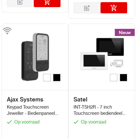
Nieuw
Nieuw
Wit
Zwart
Wit
Zwart
Kleur
Kleur
Ajax Systems
Satel
Keypad Touchscreen
INT-TSH2R - 7 inch
Jeweller - Bedienpaneel
Touchscreen bediendeel
vanaf Hub 2
incl. Mifare lezer
Op voorraad
Op voorraad