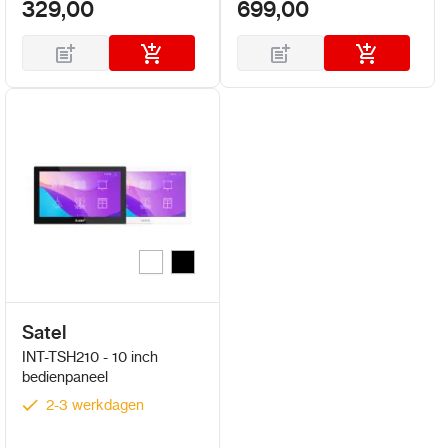
329,00
699,00
Wit
Zwart
Kleur
Satel
INT-TSH210 - 10 inch
bedienpaneel
2-3 werkdagen