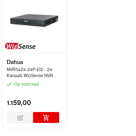
Dahua
NVR5424-24P-EI2 - 24
Kanaals WizSense NVR
met 24 PoE Poorten en
Op voorraad
AcuPick
1.159,00