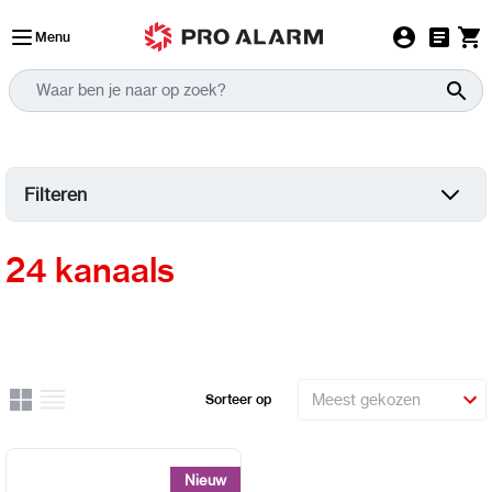
Ga naar de inhoud
Menu
Filteren
24 kanaals
Rooster
Lijst
Sorteer op
Uitzicht
Nieuw
Nieuw