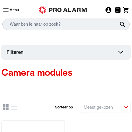
Ga naar de inhoud
Menu
Filteren
Camera modules
Rooster
Lijst
Sorteer op
Uitzicht