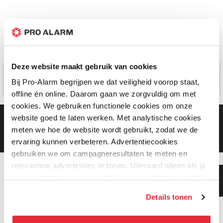
Informatie
Deze website maakt gebruik van cookies
Bij Pro-Alarm begrijpen we dat veiligheid voorop staat,
offline én online. Daarom gaan we zorgvuldig om met
cookies. We gebruiken functionele cookies om onze
website goed te laten werken. Met analytische cookies
Gratis bezorging vanaf €99,-
Gratis retourneren binnen 90 dagen*
meten we hoe de website wordt gebruikt, zodat we de
Klanten geven ons een 9.3 gemiddeld
ervaring kunnen verbeteren. Advertentiecookies
gebruiken we om campagneresultaten te meten en
relevantere advertenties te tonen. Uiteraard alleen als jij
Klanten geven ons 9.3
daar toestemming voor geeft. Als je toestemming geeft,
gemiddeld!
delen wij gegevens met onze advertentiepartners. Zij
Details tonen
kunnen deze gegevens combineren met informatie die zij
hebben verzameld via het gebruik van hun diensten. Je