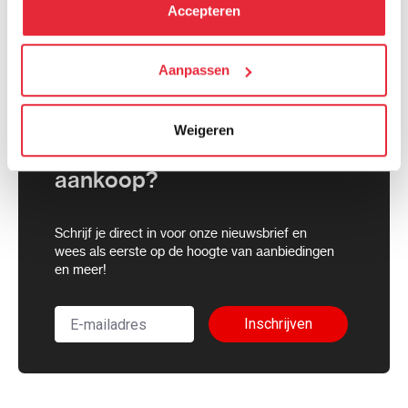
kunt alle cookies accepteren, alleen noodzakelijke
Accepteren
cookies toestaan of je voorkeuren aanpassen.
We werken samen met
Aanpassen
21 derden
die uw gegevens
kunnen ontvangen en verwerken.
Weigeren
5 euro korting op je
aankoop?
Schrijf je direct in voor onze nieuwsbrief en
wees als eerste op de hoogte van aanbiedingen
en meer!
Inschrijven