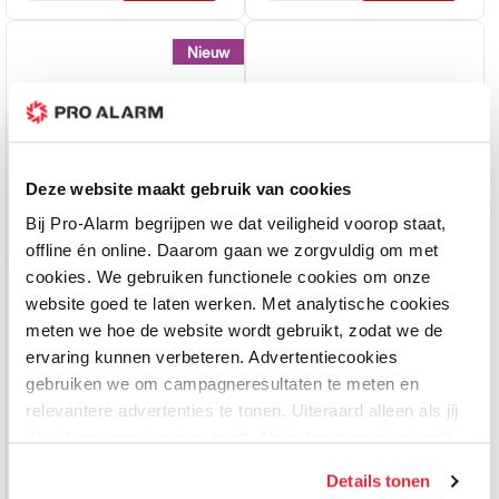
Nieuw
Nieuw
Deze website maakt gebruik van cookies
Bij Pro-Alarm begrijpen we dat veiligheid voorop staat,
offline én online. Daarom gaan we zorgvuldig om met
cookies. We gebruiken functionele cookies om onze
Hikvision
Hikvision
website goed te laten werken. Met analytische cookies
DS-7604NXI-K1/VPro – 4-
DS-7608NXI-K1/8P/VPro –
meten we hoe de website wordt gebruikt, zodat we de
kanaals AI NVR met
8-kanaals AI NVR met 8x
ervaring kunnen verbeteren. Advertentiecookies
AcuSeek en Guanlan AI
PoE en AcuSeek en
Pre-order
Pre-order
gebruiken we om campagneresultaten te meten en
Guanlan AI
relevantere advertenties te tonen. Uiteraard alleen als jij
999,00
999,00
daar toestemming voor geeft. Als je toestemming geeft,
delen wij gegevens met onze advertentiepartners. Zij
Details tonen
kunnen deze gegevens combineren met informatie die zij