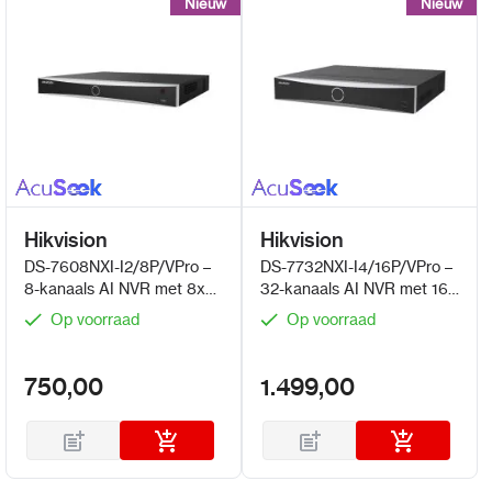
Nieuw
Nieuw
Nieuw
Nieuw
Hikvision
Hikvision
DS-7608NXI-I2/8P/VPro –
DS-7732NXI-I4/16P/VPro –
8-kanaals AI NVR met 8x
32-kanaals AI NVR met 16x
PoE en AcuSeek en
PoE NVR en AcuSeek en
Op voorraad
Op voorraad
Guanlan AI
Guanlan AI
750,00
1.499,00