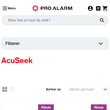
Ga naar de inhoud
Menu
Filteren
AcuSeek
Rooster
Lijst
Sorteer op
Uitzicht
Nieuw
Nieuw
Nieuw
Nieuw