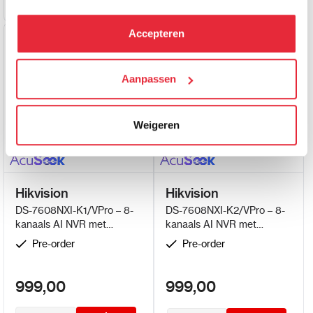
hebben verzameld via het gebruik van hun diensten. Je
kunt alle cookies accepteren, alleen noodzakelijke
Accepteren
Nieuw
Nieuw
cookies toestaan of je voorkeuren aanpassen.
We werken samen met
Aanpassen
21 derden
die uw gegevens
kunnen ontvangen en verwerken.
Weigeren
Hikvision
Hikvision
DS-7608NXI-K1/VPro – 8-
DS-7608NXI-K2/VPro – 8-
kanaals AI NVR met
kanaals AI NVR met
AcuSeek en Guanlan AI
AcuSeek en Guanlan AI
Pre-order
Pre-order
999,00
999,00