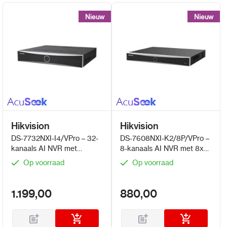
Nieuw
Nieuw
Nieuw
Nieuw
Hikvision
Hikvision
DS-7732NXI-I4/VPro – 32-
DS-7608NXI-K2/8P/VPro –
kanaals AI NVR met
8-kanaals AI NVR met 8x
AcuSeek en Guanlan AI
PoE en AcuSeek en
Op voorraad
Op voorraad
Guanlan AI
1.199,00
880,00