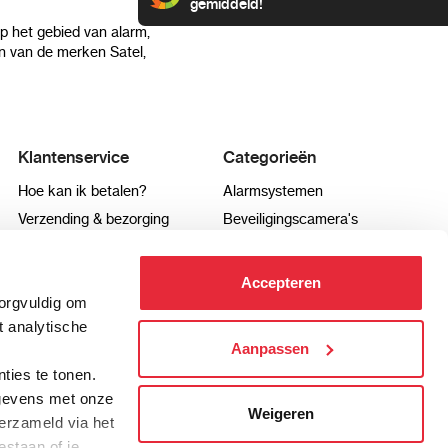
gemiddeld!
op het gebied van alarm,
 van de merken Satel,
Klantenservice
Categorieën
Hoe kan ik betalen?
Alarmsystemen
Verzending & bezorging
Beveiligingscamera's
Retourneren & service
IP camera's
Aansluit instructies
Hikvision camera's
Accepteren
Veel gestelde vragen
Dahua camera's
zorgvuldig om
t analytische
Aanpassen
.
ties te tonen.
info@pro-alarm.nl
Contactformulier
gegevens met onze
Weigeren
erzameld via het
estaan of je