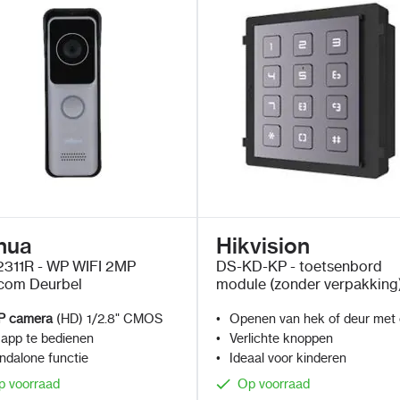
hua
Hikvision
311R - WP WIFI 2MP
DS-KD-KP - toetsenbord
rcom Deurbel
module (zonder verpakking
P camera
(HD) 1/2.8" CMOS
Openen van hek of deur met
 app te bedienen
Verlichte knoppen
ndalone functie
Ideaal voor kinderen
p voorraad
Op voorraad