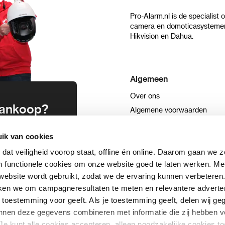
Pro-Alarm.nl is de specialist 
camera en domoticasystemen
Hikvision en Dahua.
Algemeen
Over ons
 aankoop?
Algemene voorwaarden
Privacyverklaring
uwsbrief en
ik van cookies
Blog
n
Sitemap
 dat veiligheid voorop staat, offline én online. Daarom gaan we 
 functionele cookies om onze website goed te laten werken. Me
ebsite wordt gebruikt, zodat we de ervaring kunnen verbeteren
schrijven
ken we om campagneresultaten te meten en relevantere adverten
+31332089022
aar toestemming voor geeft. Als je toestemming geeft, delen wij 
kunnen deze gegevens combineren met informatie die zij hebben v
Je kunt alle cookies accepteren, alleen noodzakelijke cookies to