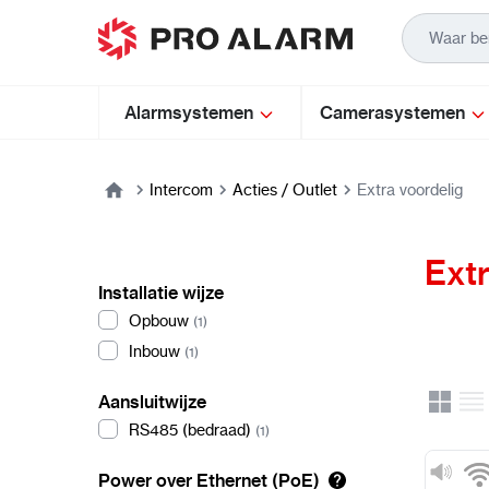
Ga naar de inhoud
Alarmsystemen
Camerasystemen
Intercom
Acties / Outlet
Extra voordelig
Extr
Installatie wijze
Opbouw
(1)
Inbouw
(1)
Aansluitwijze
Rooster
Lijst
Uitzicht
RS485 (bedraad)
(1)
Power over Ethernet (PoE)