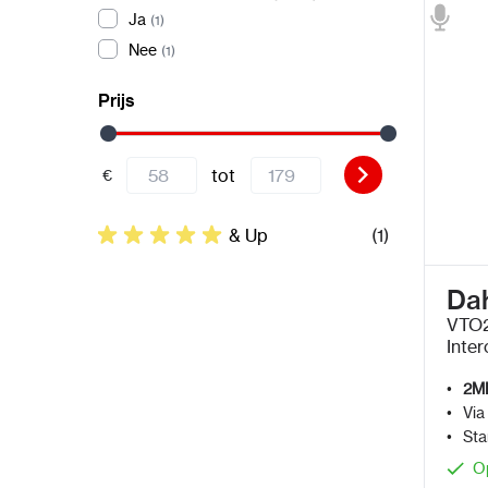
Ja
(1)
Nee
(1)
Prijs
tot
€
& Up
(1)
Da
VTO2
Inte
2M
Via
Sta
O