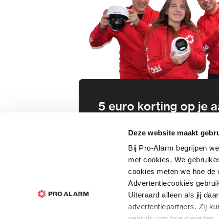
5 euro korting op je
Schrijf je direct in voor onze nie
Deze website maakt gebru
wees als eerste op de hoogte va
Bij Pro-Alarm begrijpen we
aanbiedingen en meer!
met cookies. We gebruiken
cookies meten we hoe de w
In
Advertentiecookies gebrui
Uiteraard alleen als jij d
advertentiepartners. Zij 
gebruik van hun diensten. 