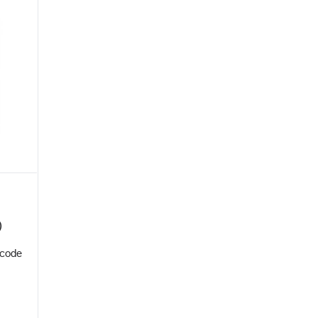
)
 code