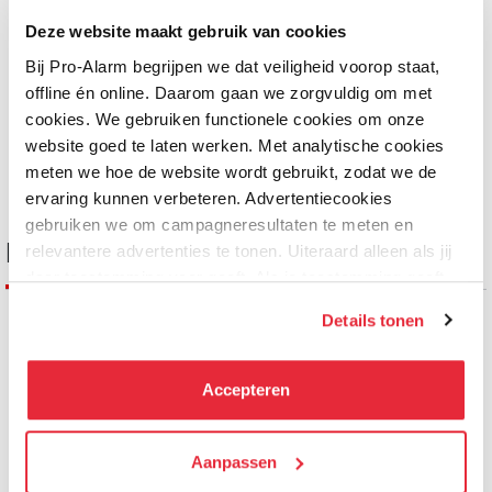
RVS
morgen in huis
morgen in huis
Deze website maakt gebruik van cookies
Bij Pro-Alarm begrijpen we dat veiligheid voorop staat,
158,95
49,50
offline én online. Daarom gaan we zorgvuldig om met
cookies. We gebruiken functionele cookies om onze
website goed te laten werken. Met analytische cookies
meten we hoe de website wordt gebruikt, zodat we de
ervaring kunnen verbeteren. Advertentiecookies
gebruiken we om campagneresultaten te meten en
Binnenposten
relevantere advertenties te tonen. Uiteraard alleen als jij
daar toestemming voor geeft. Als je toestemming geeft,
delen wij gegevens met onze advertentiepartners. Zij
Details tonen
kunnen deze gegevens combineren met informatie die zij
Nieuw
Nieuw
Nieuw
Nieuw
hebben verzameld via het gebruik van hun diensten. Je
kunt alle cookies accepteren, alleen noodzakelijke
Accepteren
cookies toestaan of je voorkeuren aanpassen.
We werken samen met
Aanpassen
21 derden
die uw gegevens
kunnen ontvangen en verwerken.