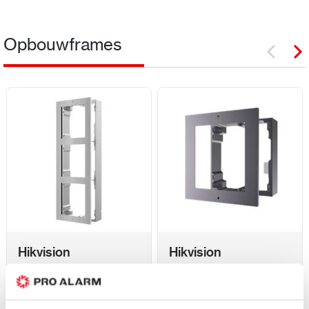
Opbouwframes
Hikvision
Hikvision
DS-KD-ACW3/S,
DS-KD-ACW1 -
modulaire intercom,
Opbouwframe 1 module
opbouwframe drievoudig
Voor 18:00 besteld
Voor 18:00 besteld