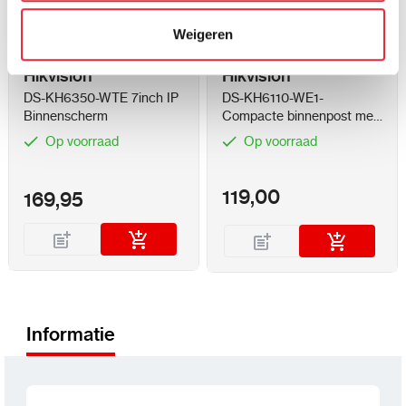
Wit
Zwart
Kleur
Weigeren
Hikvision
Hikvision
DS-KH6350-WTE 7inch IP
DS-KH6110-WE1-
Binnenscherm
Compacte binnenpost met
4.3 inch display
Op voorraad
Op voorraad
119,00
169,95
Informatie