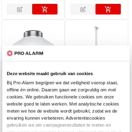
Deze website maakt gebruik van cookies
Bij Pro-Alarm begrijpen we dat veiligheid voorop staat,
offline én online. Daarom gaan we zorgvuldig om met
Honeywell
Hikvision
cookies. We gebruiken functionele cookies om onze
HA35PMC03 - fixed IP
DS-2251ZJ - camera zuil
website goed te laten werken. Met analytische cookies
camerakap 35-serie
meten we hoe de website wordt gebruikt, zodat we de
Op voorraad
5-10 werkdagen
ervaring kunnen verbeteren. Advertentiecookies
gebruiken we om campagneresultaten te meten en
59,00
199,00