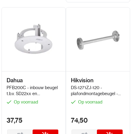
Dahua
Hikvision
PFB200C - inbouw beugel
DS-1271ZJ-120 -
t.b.v. SD22xx en
plafondmontagebeugel -
HDBW2xxx
camera's aan het plafond
Op voorraad
Op voorraad
monteren
37,75
74,50