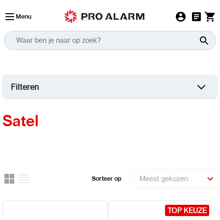
Ga naar de inhoud
Menu
Filteren
Satel
Rooster
Lijst
Sorteer op
Uitzicht
TOP KEUZE
TOP KEUZE