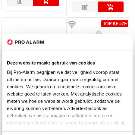
TOP KEUZE
TOP KEUZE
Deze website maakt gebruik van cookies
Bij Pro-Alarm begrijpen we dat veiligheid voorop staat,
offline én online. Daarom gaan we zorgvuldig om met
cookies. We gebruiken functionele cookies om onze
Satel
Satel
website goed te laten werken. Met analytische cookies
KNX-BIN24 - Universele
ADD-200 - Draadloze
meten we hoe de website wordt gebruikt, zodat we de
binaire ingangen module
buiten schemer -
ervaring kunnen verbeteren. Advertentiecookies
temperatuursensor
Voor 18:00 besteld
Voor 18:00 besteld
gebruiken we om campagneresultaten te meten en
morgen in huis
morgen in huis
relevantere advertenties te tonen. Uiteraard alleen als jij
daar toestemming voor geeft. Als je toestemming geeft,