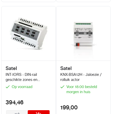
Satel
Satel
INT-IORS - DIN-rail
KNX-BSA12H - Jaloezie /
geschikte zones en
rolluik actor
uitgangen (8 zones en 8 x
Op voorraad
Voor 18:00 besteld
230 VAC relais)
morgen in huis
394,46
199,00