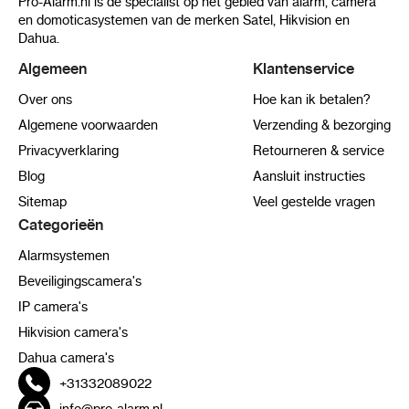
Pro-Alarm.nl is de specialist op het gebied van alarm, camera
en domoticasystemen van de merken Satel, Hikvision en
Dahua.
Algemeen
Klantenservice
Over ons
Hoe kan ik betalen?
Algemene voorwaarden
Verzending & bezorging
Privacyverklaring
Retourneren & service
Blog
Aansluit instructies
Sitemap
Veel gestelde vragen
Categorieën
Alarmsystemen
Beveiligingscamera's
IP camera's
Hikvision camera's
Dahua camera's
+31332089022
info@pro-alarm.nl