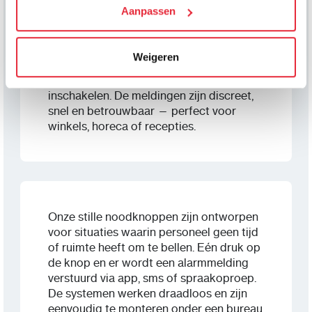
We werken samen met
Aanpassen
21 derden
die uw gegevens
kunnen ontvangen en verwerken.
Onopvallend alarm bij dreiging.
Met een stille noodknop voor onder de
Weigeren
balie of toonbank kan personeel bij
noodsituaties razendsnel hulp
inschakelen. De meldingen zijn discreet,
snel en betrouwbaar — perfect voor
winkels, horeca of recepties.
Onze stille noodknoppen zijn ontworpen
voor situaties waarin personeel geen tijd
of ruimte heeft om te bellen. Eén druk op
de knop en er wordt een alarmmelding
verstuurd via app, sms of spraakoproep.
De systemen werken draadloos en zijn
eenvoudig te monteren onder een bureau