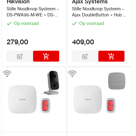
Hikvision
Ajax Systems
Stille Noodknop Systeem –
Stille Noodknop Systeem –
DS-PWA96-M-WE + DS-
Ajax DoubleButton + Hub 2
PDEB2-EG2-WE(B)
(4G)
Op voorraad
Op voorraad
279,00
409,00