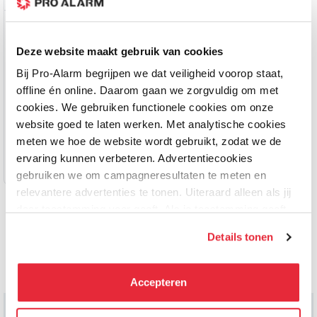
Hikvision
Hikvision
Noodknop Systeem met
Noodknop Systeem met
Deze website maakt gebruik van cookies
Camera – DS-PWA96-M-
Spreekfunctie – DS-
Bij Pro-Alarm begrijpen we dat veiligheid voorop staat,
WE + DS-PDEB2-EG2-
PWA96-M-WE + DS-
Op voorraad
Op voorraad
offline én online. Daarom gaan we zorgvuldig om met
WE(B) + DS-2CV2Q21G1-
PDEB2-EG2-WE(B) + DS-
IDW(W)
PS1-II-WE
cookies. We gebruiken functionele cookies om onze
369,00
418,00
website goed te laten werken. Met analytische cookies
meten we hoe de website wordt gebruikt, zodat we de
ervaring kunnen verbeteren. Advertentiecookies
gebruiken we om campagneresultaten te meten en
relevantere advertenties te tonen. Uiteraard alleen als jij
daar toestemming voor geeft. Als je toestemming geeft,
delen wij gegevens met onze advertentiepartners. Zij
Details tonen
kunnen deze gegevens combineren met informatie die zij
hebben verzameld via het gebruik van hun diensten. Je
Informatie
kunt alle cookies accepteren, alleen noodzakelijke
Accepteren
cookies toestaan of je voorkeuren aanpassen.