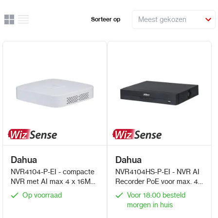
Rooster
Lijst
Sorteer op
Uitzicht
Dahua
Dahua
NVR4104-P-EI - compacte
NVR4104HS-P-EI - NVR AI
NVR met AI max 4 x 16MP
Recorder PoE voor max. 4
IP camera's met PoE
x 16 MP IP camera's
Op voorraad
Voor 18:00 besteld
morgen in huis