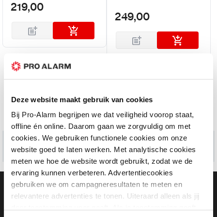
219,00
249,00
Deze website maakt gebruik van cookies
Bij Pro-Alarm begrijpen we dat veiligheid voorop staat,
Informatie
offline én online. Daarom gaan we zorgvuldig om met
cookies. We gebruiken functionele cookies om onze
website goed te laten werken. Met analytische cookies
meten we hoe de website wordt gebruikt, zodat we de
ervaring kunnen verbeteren. Advertentiecookies
gebruiken we om campagneresultaten te meten en
Gratis bezorging vanaf €99,-
Gratis retourneren binnen 90 dagen*
relevantere advertenties te tonen. Uiteraard alleen als jij
Klanten geven ons een 9.3 gemiddeld
daar toestemming voor geeft. Als je toestemming geeft,