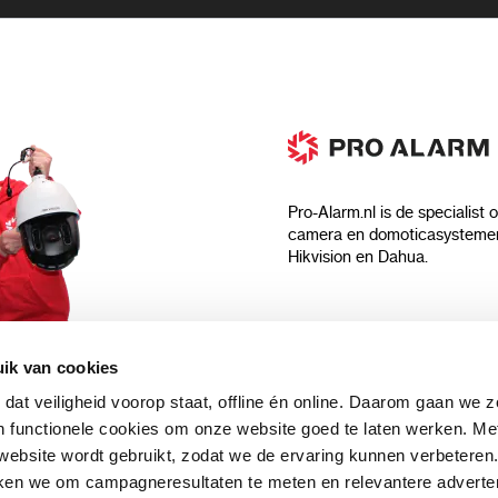
Pro-Alarm.nl is de specialist 
camera en domoticasystemen
Hikvision en Dahua.
Algemeen
ik van cookies
Over ons
 dat veiligheid voorop staat, offline én online. Daarom gaan we 
 aankoop?
Algemene voorwaarden
 functionele cookies om onze website goed te laten werken. Me
Privacyverklaring
ebsite wordt gebruikt, zodat we de ervaring kunnen verbeteren
uwsbrief en
Blog
ken we om campagneresultaten te meten en relevantere adverten
n