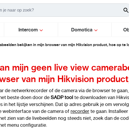
Intercom
Domotica
Ob
rabeelden bekijken in mijn browser van mijn Hikvision product, hoe op te 
kan mijn geen live view camerab
wser van mijn Hikvision product
r de netwerkrecorder of de camera via de browser te gaan, z
 het beste doen door de
SADP tool
te downloaden van Hikvisio
s in het lijstje verschijnen. Dat ip adres gebruik je om verv
e webinterface van de camera of
recorder
te gaan. Installee
et zien van de livebeelden nog steeds niet, zoek dan de codee
het menu configuratie.