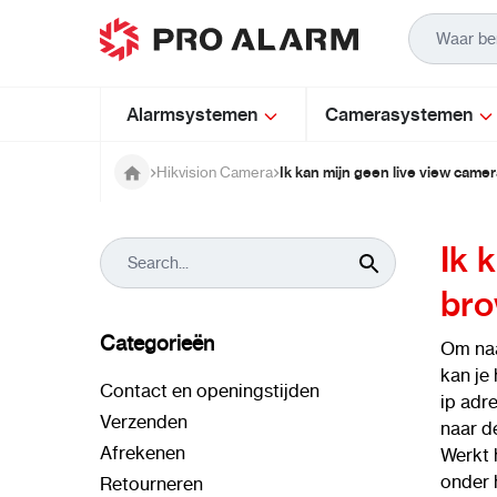
Ga naar de inhoud
Alarmsystemen
Camerasystemen
Ik kan mijn geen live view came
Hikvision Camera
Ik 
bro
Categorieën
Om naa
kan je
Contact en openingstijden
ip adre
Verzenden
naar d
Afrekenen
Werkt h
onder 
Retourneren