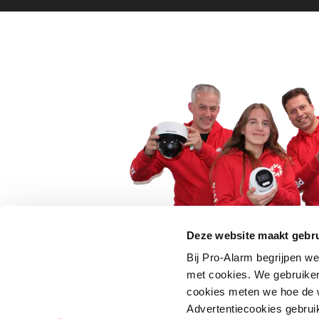
Deze website maakt gebru
Bij Pro-Alarm begrijpen we
5 euro korting op je
met cookies. We gebruiken
cookies meten we hoe de w
Schrijf je direct in voor onze nie
Advertentiecookies gebrui
wees als eerste op de hoogte va