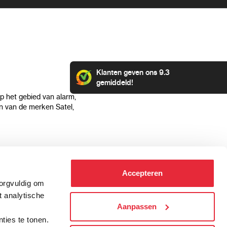
Klanten geven ons 9.3
gemiddeld!
op het gebied van alarm,
 van de merken Satel,
Klantenservice
Categorieën
Accepteren
Hoe kan ik betalen?
Alarmsystemen
zorgvuldig om
Verzending & bezorging
Beveiligingscamera's
t analytische
Retourneren & service
IP camera's
Aanpassen
.
Aansluit instructies
Hikvision camera's
ties te tonen.