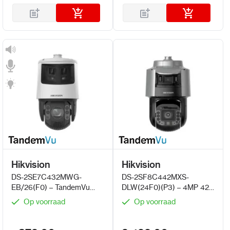
Hikvision
Hikvision
DS-2SE7C432MWG-
DS-2SF8C442MXS-
EB/26(F0) – TandemVu
DLW(24F0)(P3) – 4MP 42×
6+4MP 32x PTZ Speed
TandemVu PTZ Camera
Op voorraad
Op voorraad
Dome met 180 graden
Panoramisch Beeld