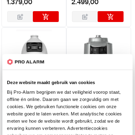
1.379,00
2.499,00
Deze website maakt gebruik van cookies
Bij Pro-Alarm begrijpen we dat veiligheid voorop staat,
offline én online. Daarom gaan we zorgvuldig om met
Hikvision
Hikvision
cookies. We gebruiken functionele cookies om onze
DS-2SE4C425MWG-E -
DS-2SF8C442MXG1-
website goed te laten werken. Met analytische cookies
4MP tandemVu 4-inch
ELW/26 - TandemVu
kleurrijke IR speeddome
panoramische 6 MP
meten we hoe de website wordt gebruikt, zodat we de
2-3 werkdagen
5-10 werkdagen
DarkFighter Speed ​​Dome
ervaring kunnen verbeteren. Advertentiecookies
4MP 42x zoom