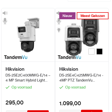
Nieuw
Nieuw
Meest Gekozen
Meest Gekozen
Wit
Zwart
Kleur
Hikvision
Hikvision
DS-2SE2C400MWG-E/14 –
DS-2SE4C425MWG-E/14 -
4 MP Smart Hybrid Light
4MP PTZ TandemVu
TandemVu PT-
camera ColorVu – 25x
Op voorraad
Op voorraad
netwerkcamera
Zoom-IR-Witlicht, Audio-
Strobe
295,00
1.099,00