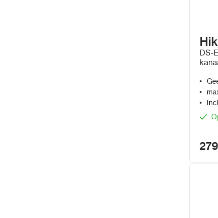
Hik
DS-E
kana
Gee
max
Inc
O
279