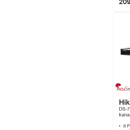
209
Hik
DS-7
kana
met 
8 P