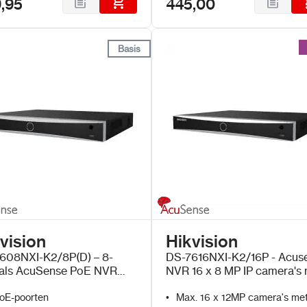
,95
445,00
Basis
Basis
vision
Hikvision
608NXI-K2/8P(D) – 8-
DS-7616NXI-K2/16P - Acus
als AcuSense PoE NVR
NVR 16 x 8 MP IP camera's
4K HDMI
PoE
oE-poorten
Max. 16 x 12MP camera's me