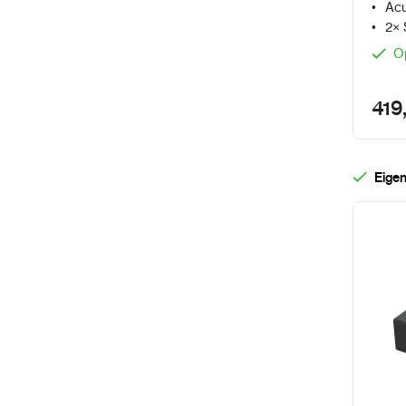
Acu
2× 
O
419
Eigen