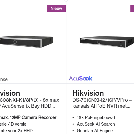
Nieuw
Nieuw
vision
Hikvision
608NXI-K1/8P(D) - 8x max
DS-7616NXI-I2/16P/VPro – 
 AcuSense 1x Bay HDD
kanaals AI PoE NVR met
AcuSeek en Guanlan AI
max. 12MP Camera Recorder
16× PoE ingebouwd
erie / D versie
AcuSeek AI Search
mte voor 2x HHD
Guanlan AI Engine