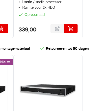
PoE
I serie
/ snelle processor
Ruimte voor 2x HDD
Op voorraad
339,00
 montagemateriaal
Retourneren tot 90 dagen
Nieuw
Nieuw