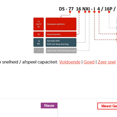
 snelheid / afspeel capaciteit:
Voldoende
|
Goed
|
Zeer snel
Nieuw
Nieuw
Meest Ge
Meest Ge