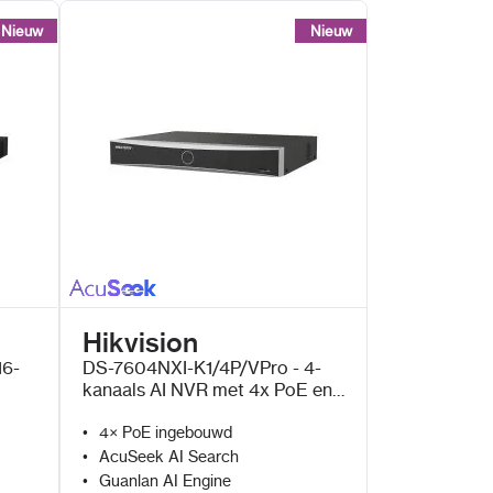
Nieuw
Nieuw
Nieuw
Nieuw
Hikvision
16-
DS-7604NXI-K1/4P/VPro - 4-
kanaals AI NVR met 4x PoE en
AcuSeek en Guanlan AI
4× PoE ingebouwd
AcuSeek AI Search
Guanlan AI Engine