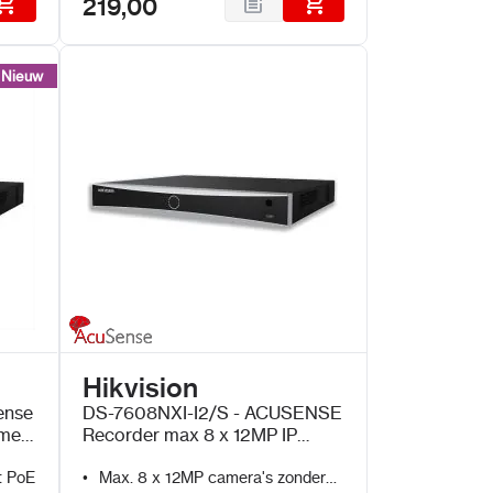
219,00
Nieuw
Nieuw
Hikvision
ense
DS-7608NXI-I2/S - ACUSENSE
 met
Recorder max 8 x 12MP IP
Cameras zonder PoE
t PoE
Max. 8 x 12MP camera's zonder