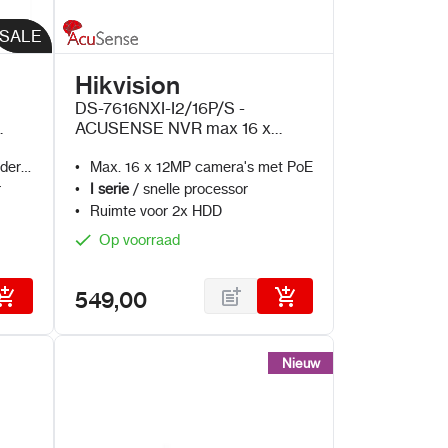
SALE
SALE
Hikvision
DS-7616NXI-I2/16P/S -
ACUSENSE NVR max 16 x
12MP IP Camera's + PoE
nder
Max. 16 x 12MP camera's met PoE
r
I serie
/ snelle processor
Ruimte voor 2x HDD
Op voorraad
549,00
Nieuw
Nieuw