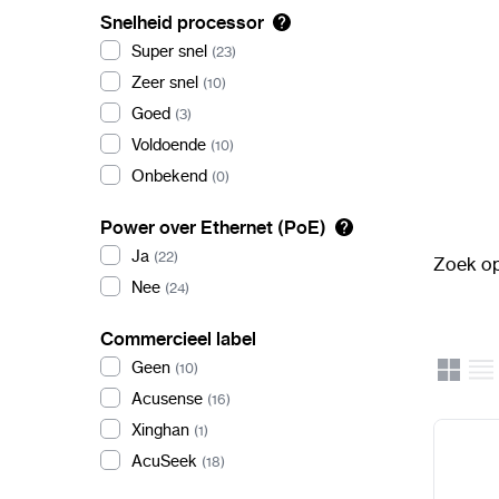
Snelheid processor
Super snel
(23)
Zeer snel
(10)
Goed
(3)
Voldoende
(10)
Onbekend
(0)
Power over Ethernet (PoE)
Ja
(22)
Zoek op
Nee
(24)
Commercieel label
Geen
Rooster
(10)
Lijst
Uitzicht
Acusense
(16)
Xinghan
(1)
AcuSeek
(18)