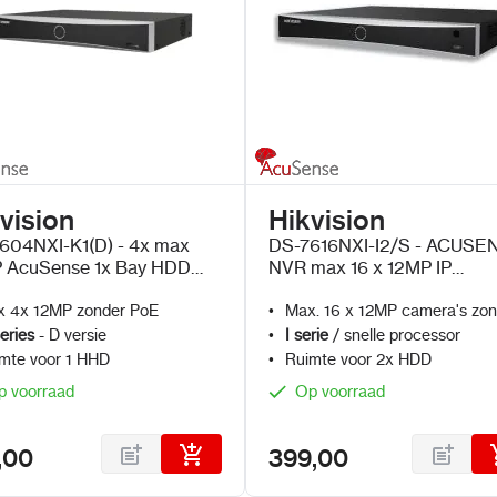
vision
Hikvision
604NXI-K1(D) - 4x max
DS-7616NXI-I2/S - ACUSE
 AcuSense 1x Bay HDD
NVR max 16 x 12MP IP
er PoE
Camera's zonder PoE
 4x 12MP zonder PoE
Max. 16 x 12MP camera's zo
PoE
eries
- D versie
I serie
/ snelle processor
mte voor 1 HHD
Ruimte voor 2x HDD
p voorraad
Op voorraad
,00
399,00