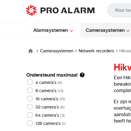
Ga naar de inhoud
Alarmsystemen
Camerasystemen
Camerasystemen
Netwerk recorders
Hikvis
Hikv
Ondersteund maximaal
Een Hik
4 camera's
(6)
bewakin
complete
8 camera's
(13)
16 camera's
(15)
Er zijn
32 camera's
(8)
voertui
aanslui
64 camera's
(3)
heeft h
128 camera's
(1)