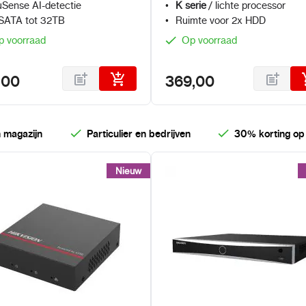
Sense AI-detectie
K serie
/ lichte processor
SATA tot 32TB
Ruimte voor 2x HDD
p voorraad
Op voorraad
,00
369,00
 magazijn
Particulier en bedrijven
30% korting op
Nieuw
Nieuw