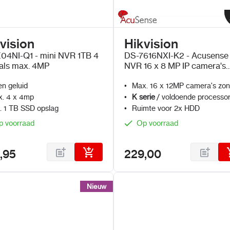
vision
Hikvision
04NI-Q1 - mini NVR 1TB 4
DS-7616NXI-K2 - Acusense
als max. 4MP
NVR 16 x 8 MP IP camera's
zonder PoE
n geluid
Max. 16 x 12MP camera's zo
PoE
. 4 x 4mp
K serie
/ voldoende processo
l. 1 TB SSD opslag
Ruimte voor 2x HDD
p voorraad
Op voorraad
,95
229,00
Nieuw
Nieuw