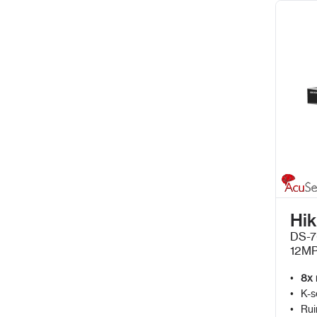
Hik
DS-7
12MP
PoE
8x 
K-s
Rui