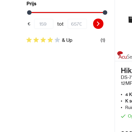
Prijs
tot
€
& Up
(1)
Hik
DS-7
12MP
PoE
4 K
K s
Rui
O