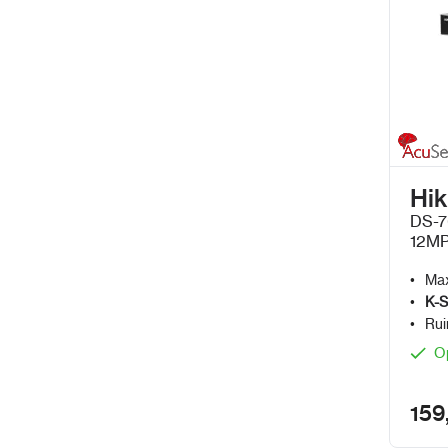
Hik
DS-7
12MP
zond
Max
K-S
Rui
O
159