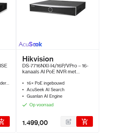
Hikvision
NSE
DS-7716NXI-I4/16P/VPro – 16-
kanaals AI PoE NVR met
AcuSeek en Guanlan AI
nder
16× PoE ingebouwd
AcuSeek AI Search
Guanlan AI Engine
Op voorraad
1.499,00