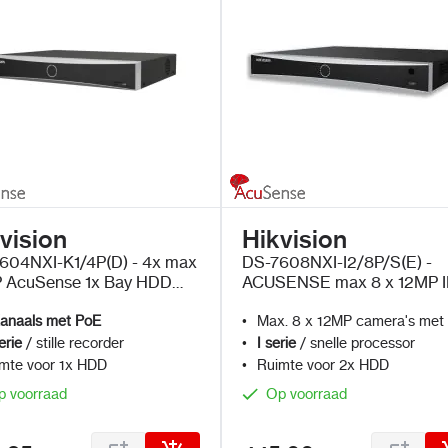
vision
Hikvision
604NXI-K1/4P(D) - 4x max
DS-7608NXI-I2/8P/S(E) -
 AcuSense 1x Bay HDD
ACUSENSE max 8 x 12MP I
Camera's met PoE
anaals met PoE
Max. 8 x 12MP camera's met
erie
/ stille recorder
I serie
/ snelle processor
mte voor 1x HDD
Ruimte voor 2x HDD
p voorraad
Op voorraad