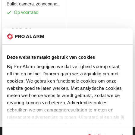
Bullet camera, zonnepaneel
4G modem en accu
Op voorraad
1.983,00
Deze website maakt gebruik van cookies
Bij Pro-Alarm begrijpen we dat veiligheid voorop staat,
offline én online. Daarom gaan we zorgvuldig om met
cookies. We gebruiken functionele cookies om onze
website goed te laten werken. Met analytische cookies
Informatie
meten we hoe de website wordt gebruikt, zodat we de
ervaring kunnen verbeteren. Advertentiecookies
gebruiken we om campagneresultaten te meten en
relevantere advertenties te tonen. Uiteraard alleen als jij
daar toestemming voor geeft. Als je toestemming geeft,
delen wij gegevens met onze advertentiepartners. Zij