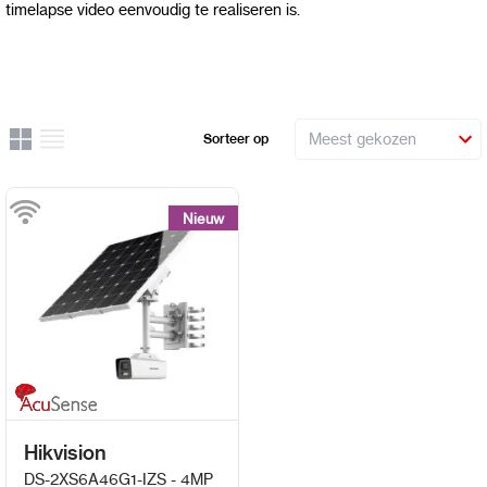
timelapse video eenvoudig te realiseren is.
Rooster
Lijst
Sorteer op
Uitzicht
Nieuw
Nieuw
Hikvision
DS-2XS6A46G1-IZS - 4MP