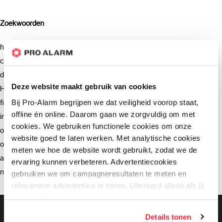
Zoekwoorden
hikvision (8)
camera (7)
deurbel (4)
Deze website maakt gebruik van cookies
Hikvision (3)
Bij Pro-Alarm begrijpen we dat veiligheid voorop staat,
firmware (3)
offline én online. Daarom gaan we zorgvuldig om met
installatie (2)
cookies. We gebruiken functionele cookies om onze
ondersteuning (2)
website goed te laten werken. Met analytische cookies
opnemen (2)
meten we hoe de website wordt gebruikt, zodat we de
advies (2)
ervaring kunnen verbeteren. Advertentiecookies
netwerkrecorder (2)
gebruiken we om campagneresultaten te meten en
relevantere advertenties te tonen. Uiteraard alleen als jij
daar toestemming voor geeft. Als je toestemming geeft,
Gratis bezorging vanaf €99,-
delen wij gegevens met onze advertentiepartners. Zij
Details tonen
Gratis retourneren binnen 90 dagen*
kunnen deze gegevens combineren met informatie die zij