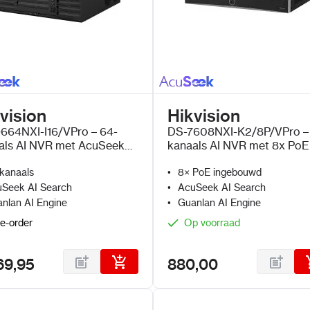
vision
Hikvision
664NXI-I16/VPro – 64-
DS-7608NXI-K2/8P/VPro –
als AI NVR met AcuSeek
kanaals AI NVR met 8x PoE
uanlan AI
AcuSeek en Guanlan AI
kanaals
8× PoE ingebouwd
Seek AI Search
AcuSeek AI Search
nlan AI Engine
Guanlan AI Engine
e-order
Op voorraad
69,95
880,00