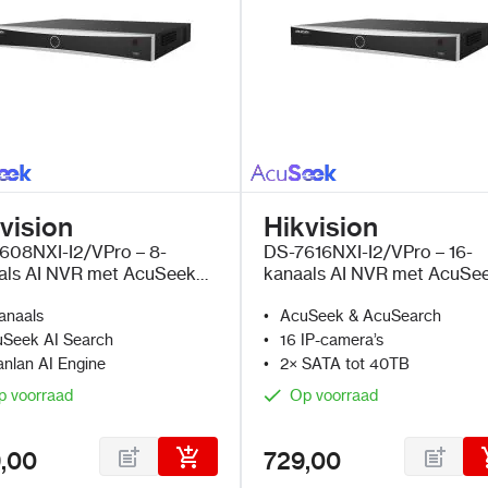
vision
Hikvision
608NXI-I2/VPro – 8-
DS-7616NXI-I2/VPro – 16-
als AI NVR met AcuSeek
kanaals AI NVR met AcuSe
uanlan AI
en Guanlan AI
anaals
AcuSeek & AcuSearch
Seek AI Search
16 IP-camera’s
nlan AI Engine
2× SATA tot 40TB
p voorraad
Op voorraad
,00
729,00