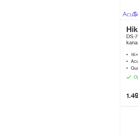
Hik
DS-7
kana
AcuS
16×
Acu
Gua
O
1.4