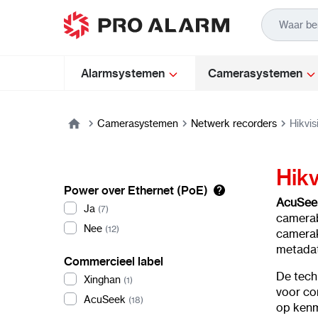
Ga naar de inhoud
Alarmsystemen
Camerasystemen
Camerasystemen
Netwerk recorders
Hikvi
Hik
Power over Ethernet (PoE)
AcuSee
Ja
(7)
camerab
Nee
(12)
camerak
metadat
Commercieel label
De tech
Xinghan
(1)
voor co
AcuSeek
(18)
op kenme