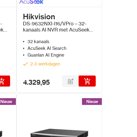
Hikvision
-
DS-9632NXI-I16/VPro – 32-
ek
kanaals AI NVR met AcuSeek
en Guanlan AI
32 kanaals
AcuSeek AI Search
Guanlan AI Engine
2-3 werkdagen
4.329,95
Nieuw
Nieuw
Nieuw
Nieuw