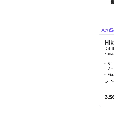
Hik
DS-9
kana
en G
64 
Acu
Gua
Pr
6.5