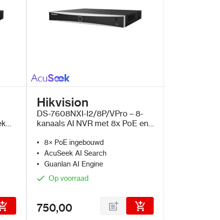
Hikvision
DS-7608NXI-I2/8P/VPro – 8-
ek
kanaals AI NVR met 8x PoE en
AcuSeek en Guanlan AI
8× PoE ingebouwd
AcuSeek AI Search
Guanlan AI Engine
Op voorraad
750,00