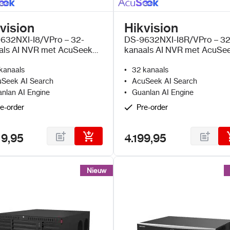
vision
Hikvision
632NXI-I8/VPro – 32-
DS-9632NXI-I8R/VPro – 32
als AI NVR met AcuSeek
kanaals AI NVR met AcuSe
uanlan AI
en Guanlan AI
kanaals
32 kanaals
Seek AI Search
AcuSeek AI Search
nlan AI Engine
Guanlan AI Engine
e-order
Pre-order
19,95
4.199,95
Nieuw
Nieuw