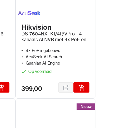
Hikvision
16-
DS-7604NXI-K1/4P/VPro - 4-
kanaals AI NVR met 4x PoE en
AcuSeek en Guanlan AI
4× PoE ingebouwd
AcuSeek AI Search
Guanlan AI Engine
Op voorraad
399,00
Nieuw
Nieuw