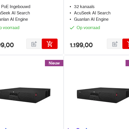
en AcuSeek en Guanlan AI
en Guanlan AI
 PoE Ingebouwd
32 kanaals
Seek AI Search
AcuSeek AI Search
nlan AI Engine
Guanlan AI Engine
p voorraad
Op voorraad
99,00
1.199,00
Nieuw
Nieuw