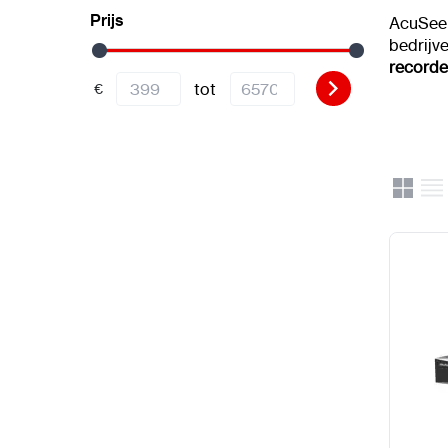
Prijs
AcuSeek
bedrijve
recorde
tot
€
Rooster
Lijst
Uitzicht