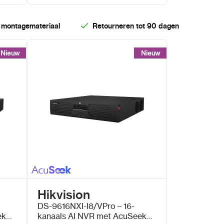
 montagemateriaal
Retourneren tot 90 dagen
Nieuw
Nieuw
Nieuw
Nieuw
Hikvision
DS-9616NXI-I8/VPro – 16-
ek
kanaals AI NVR met AcuSeek