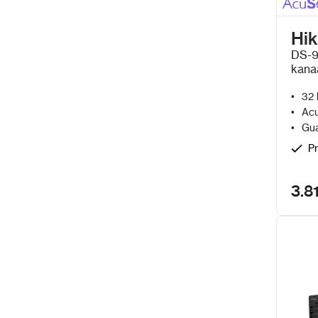
Hik
DS-9
kana
en G
32 
Acu
Gua
Pr
3.8