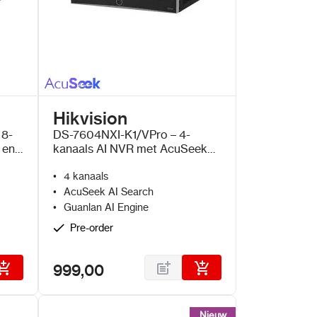
Hikvision
 8-
DS-7604NXI-K1/VPro – 4-
 en
kanaals AI NVR met AcuSeek
en Guanlan AI
4 kanaals
AcuSeek AI Search
Guanlan AI Engine
Pre-order
999,00
Nieuw
Nieuw