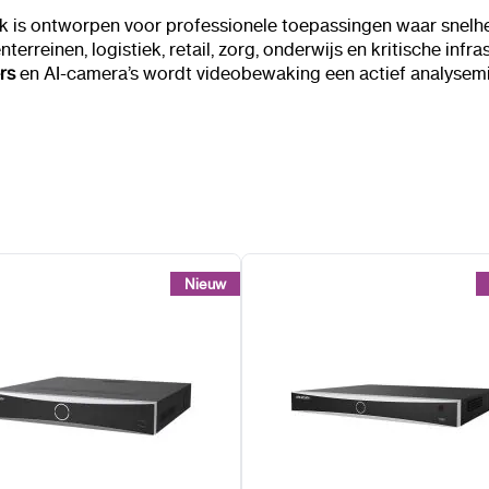
 is ontworpen voor professionele toepassingen waar snelhei
nterreinen, logistiek, retail, zorg, onderwijs en kritische inf
rs
en AI-camera’s wordt videobewaking een actief analysemid
Nieuw
Nieuw