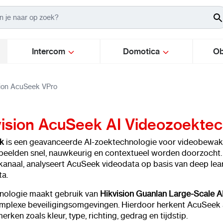
Intercom
Domotica
Ob
sion AcuSeek VPro
vision AcuSeek AI Videozoektec
k
is een geavanceerde AI-zoektechnologie voor videobewa
eelden snel, nauwkeurig en contextueel worden doorzocht. In 
anaal, analyseert AcuSeek videodata op basis van deep lear
a.
nologie maakt gebruik van
Hikvision
Guanlan Large-Scale A
mplexe beveiligingsomgevingen. Hierdoor herkent AcuSeek 
rken zoals kleur, type, richting, gedrag en tijdstip.