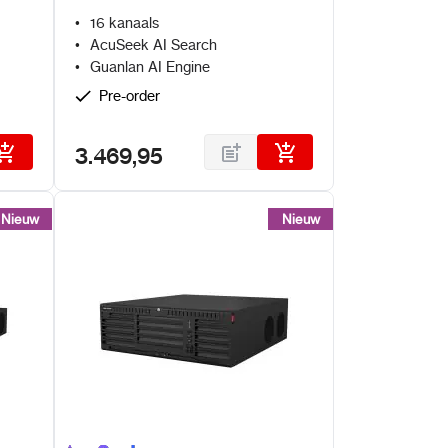
en Guanlan AI
16 kanaals
AcuSeek AI Search
Guanlan AI Engine
Pre-order
3.469,95
Nieuw
Nieuw
Nieuw
Nieuw