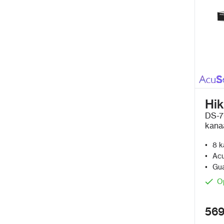
Hik
DS-7
kana
en G
8 k
Acu
Gua
O
569