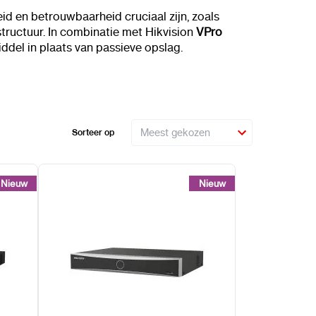
d en betrouwbaarheid cruciaal zijn, zoals
rastructuur. In combinatie met Hikvision
VPro
del in plaats van passieve opslag.
Sorteer op
Nieuw
Nieuw
Nieuw
Nieuw