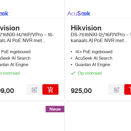
vision
Hikvision
716NXI-I4/16P/VPro – 16-
DS-7616NXI-I2/16P/VPro – 
als AI PoE NVR met
kanaals AI PoE NVR met
eek en Guanlan AI
AcuSeek en Guanlan AI
 PoE ingebouwd
16× PoE ingebouwd
Seek AI Search
AcuSeek AI Search
nlan AI Engine
Guanlan AI Engine
p voorraad
Op voorraad
99,00
925,00
Nieuw
Nieuw