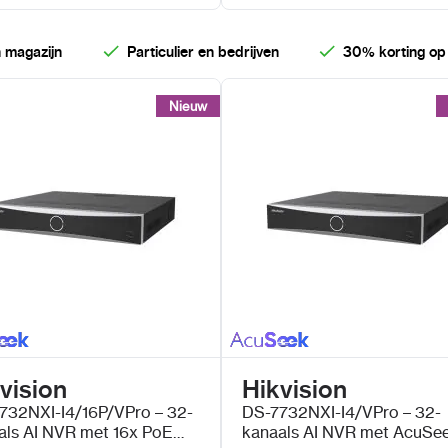
 magazijn
Particulier en bedrijven
30% korting op
Nieuw
Nieuw
vision
Hikvision
732NXI-I4/16P/VPro – 32-
DS-7732NXI-I4/VPro – 32-
als AI NVR met 16x PoE
kanaals AI NVR met AcuSe