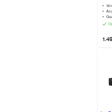
NVR 
16×
Acu
Gua
O
1.4