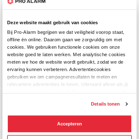
Honeywell
Honeywell
Deze website maakt gebruik van cookies
HC35WZ5R30 - NDAA PTZ
HC35WB5R2 - NDAA
Bij Pro-Alarm begrijpen we dat veiligheid voorop staat,
Speeddome 5MP 30x
Bullet 5MP motorzoomlens
offline én online. Daarom gaan we zorgvuldig om met
optische zoom met PoE
(2.7 - 13.5mm) met PoE
Op voorraad
Op voorraad
cookies. We gebruiken functionele cookies om onze
website goed te laten werken. Met analytische cookies
3.399,00
599,00
meten we hoe de website wordt gebruikt, zodat we de
ervaring kunnen verbeteren. Advertentiecookies
gebruiken we om campagneresultaten te meten en
relevantere advertenties te tonen. Uiteraard alleen als jij
daar toestemming voor geeft. Als je toestemming geeft,
delen wij gegevens met onze advertentiepartners. Zij
Details tonen
kunnen deze gegevens combineren met informatie die zij
hebben verzameld via het gebruik van hun diensten. Je
kunt alle cookies accepteren, alleen noodzakelijke
Accepteren
cookies toestaan of je voorkeuren aanpassen.