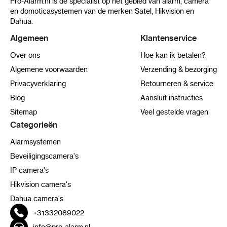
Pro-Alarm.nl is de specialist op het gebied van alarm, camera
en domoticasystemen van de merken Satel, Hikvision en
Dahua.
Algemeen
Klantenservice
Over ons
Hoe kan ik betalen?
Algemene voorwaarden
Verzending & bezorging
Privacyverklaring
Retourneren & service
Blog
Aansluit instructies
Sitemap
Veel gestelde vragen
Categorieën
Alarmsystemen
Beveiligingscamera's
IP camera's
Hikvision camera's
Dahua camera's
+31332089022
info@pro-alarm.nl