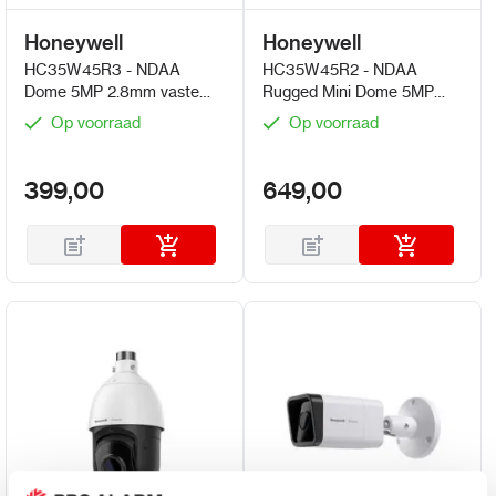
Honeywell
Honeywell
HC35W45R3 - NDAA
HC35W45R2 - NDAA
Dome 5MP 2.8mm vaste
Rugged Mini Dome 5MP
lens met PoE
motorzoomlens (2.7 -
Op voorraad
Op voorraad
13.5mm) met PoE
399,00
649,00