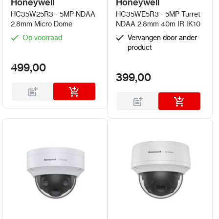
Honeywell
Honeywell
HC35W25R3 - 5MP NDAA
HC35WE5R3 - 5MP Turret
2.8mm Micro Dome
NDAA 2.8mm 40m IR IK10
Op voorraad
Vervangen door ander
product
499,00
399,00