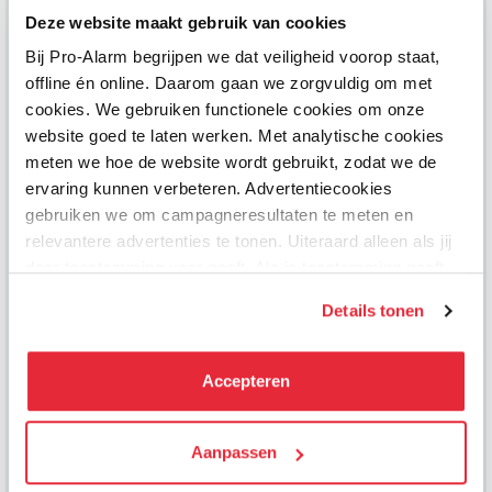
renovaties. In bestaande gebouwen kan
Deze website maakt gebruik van cookies
extra breekwerk nodig zijn om kabels en
draden netjes weg te werken.
Bij Pro-Alarm begrijpen we dat veiligheid voorop staat,
offline én online. Daarom gaan we zorgvuldig om met
Maximale betrouwbaarheid
cookies. We gebruiken functionele cookies om onze
website goed te laten werken. Met analytische cookies
Een bedraad alarmsysteem
meten we hoe de website wordt gebruikt, zodat we de
communiceert via vaste bedrading.
ervaring kunnen verbeteren. Advertentiecookies
Hierdoor is de verbinding stabiel en
gebruiken we om campagneresultaten te meten en
minder afhankelijk van externe factoren
relevantere advertenties te tonen. Uiteraard alleen als jij
die een draadloos systeem kunnen
daar toestemming voor geeft. Als je toestemming geeft,
beïnvloeden.
delen wij gegevens met onze advertentiepartners. Zij
Minder gevoelig voor storingen
Details tonen
kunnen deze gegevens combineren met informatie die zij
hebben verzameld via het gebruik van hun diensten. Je
Draadloze signalen kunnen worden
kunt alle cookies accepteren, alleen noodzakelijke
Accepteren
verstoord door bouwmaterialen,
cookies toestaan of je voorkeuren aanpassen.
apparatuur of andere draadloze
communicatie. Bedrade systemen
We werken samen met
Aanpassen
21 derden
die uw gegevens
hebben hier aanzienlijk minder last van.
kunnen ontvangen en verwerken.