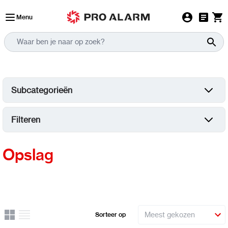
Ga naar de inhoud
Menu
Subcategorieën
Filteren
Opslag
Rooster
Lijst
Sorteer op
Uitzicht