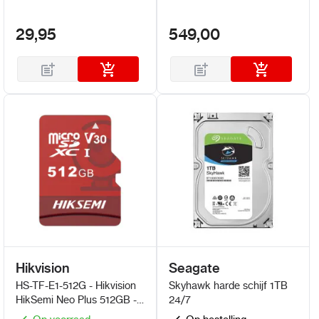
29,95
549,00
Hikvision
Seagate
HS-TF-E1-512G - Hikvision
Skyhawk harde schijf 1TB
HikSemi Neo Plus 512GB -
24/7
High Speed Micro SD Kaart