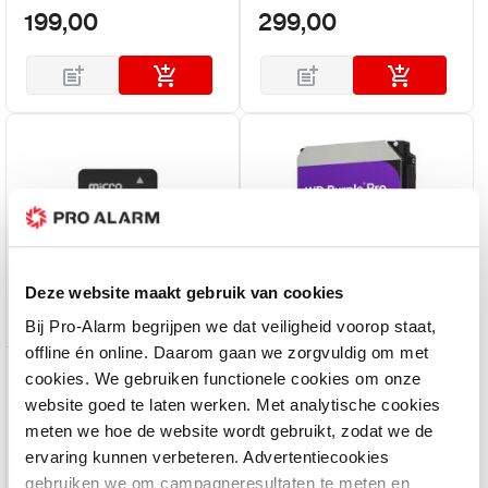
199,00
299,00
Deze website maakt gebruik van cookies
Bij Pro-Alarm begrijpen we dat veiligheid voorop staat,
offline én online. Daarom gaan we zorgvuldig om met
Hikvision
Western Digital
cookies. We gebruiken functionele cookies om onze
website goed te laten werken. Met analytische cookies
HS-TF-C1STD-64G-A -
WD102PURP – 10TB WD
Geheugenkaart 64 GB
Purple Pro 3.5 Inch
meten we hoe de website wordt gebruikt, zodat we de
Surveillance HDD
ervaring kunnen verbeteren. Advertentiecookies
Op voorraad
Op voorraad
gebruiken we om campagneresultaten te meten en