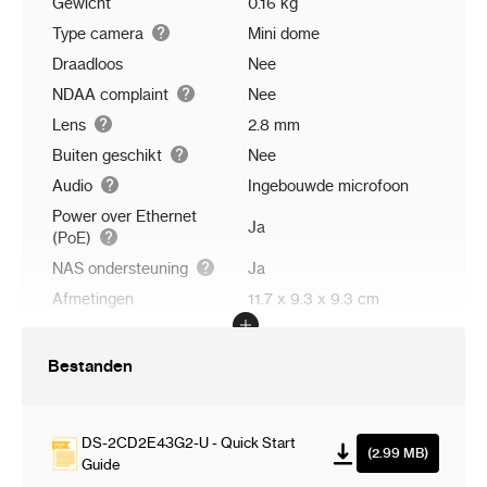
Gewicht
0.16 kg
Type camera
Mini dome
Draadloos
Nee
NDAA complaint
Nee
Lens
2.8 mm
Buiten geschikt
Nee
Audio
Ingebouwde microfoon
Power over Ethernet
Ja
(PoE)
NAS ondersteuning
Ja
Afmetingen
11.7 x 9.3 x 9.3 cm
Bestanden
DS-2CD2E43G2-U - Quick Start
(2.99 MB)
Guide