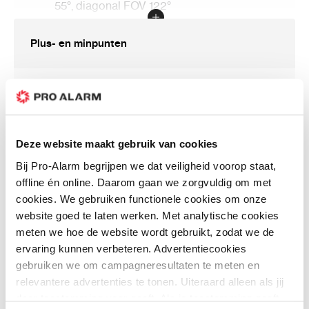
55°, diagonal FOV 122°
4 mm, horizontal FOV 84°, vertical FOV 43°,
Plus- en minpunten
diagonal FOV 100°
Aperture
F1.6
Lens Mount
M12
Geschikt voor plafond montage zeer discreet
Minidome met microfoon
DORI
Met Wit en zwart frontje
Deze website maakt gebruik van cookies
DORI
Bij Pro-Alarm begrijpen we dat veiligheid voorop staat,
2.8 mm: D: 56 m, O: 22 m, R: 11 m, I: 6 m
offline én online. Daarom gaan we zorgvuldig om met
Klantenreviews
4 mm: D: 85 m, O: 34 m, R: 17 m, I: 9 m
cookies. We gebruiken functionele cookies om onze
website goed te laten werken. Met analytische cookies
Video
meten we hoe de website wordt gebruikt, zodat we de
ervaring kunnen verbeteren. Advertentiecookies
Main Stream
10-03-2024
gebruiken we om campagneresultaten te meten en
relevantere advertenties te tonen. Uiteraard alleen als jij
50 Hz: 25 fps (2688 × 1520, 1920 × 1080,
Henry
1280 × 720)
daar toestemming voor geeft. Als je toestemming geeft,