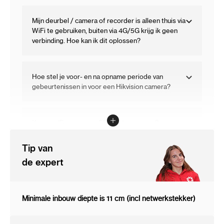
Mijn deurbel / camera of recorder is alleen thuis via
WiFi te gebruiken, buiten via 4G/5G krijg ik geen
verbinding. Hoe kan ik dit oplossen?
Hoe stel je voor- en na opname periode van
gebeurtenissen in voor een Hikvision camera?
Kan een IP camera op SD kaart opnemen?
Tip van
Hoe kan ik een firmware upgrade uitvoeren op mijn
de expert
Hikvision IP camera?
Minimale inbouw diepte is 11 cm (incl netwerkstekker)
Welk soort netwerkkabel moet ik kiezen om deze
camera aan te sluiten?