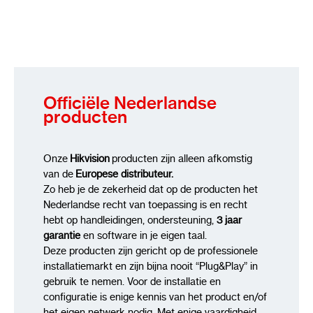
Rate
64Kbps(G.711ulaw/G.711alaw)/16Kbps(G.722.
64Kbps(AAC)/32-192Kbps(MP2L2)/8-
320Kbps(MP3)
Network
Simultaneous Live View
Up to 6 channels
Officiële Nederlandse
producten
API
Open Network Video Interface (Profile
S, Profile G), ISAPI, SDK , ISUP
Protocols
TCP/IP, ICMP, HTTP, HTTPS, FTP,
Onze
Hikvision
producten zijn alleen afkomstig
DHCP, DNS, DDNS, RTP, RTSP, NTP, UPnP,
van de
Europese distributeur.
SMTP, IGMP, 802.1X, QoS, IPv6, UDP,
Zo heb je de zekerheid dat op de producten het
Bonjour, SSL/TLS, PPPoE,SNMP
Nederlandse recht van toepassing is en recht
User/Host
Up to 32 users. 3 user levels:
hebt op handleidingen, ondersteuning,
3 jaar
administrator, operator and user
garantie
en software in je eigen taal.
Security
Password protection, complicated
Deze producten zijn gericht op de professionele
password, HTTPS encryption, IP address
installatiemarkt en zijn bijna nooit “Plug&Play” in
filter, Security Audit Log, basic and digest
gebruik te nemen. Voor de installatie en
authentication for HTTP/HTTPS, TLS 1.1/1.2,
configuratie is enige kennis van het product en/of
WSSE and digest authentication for Open
het eigen netwerk nodig Met enige vaardigheid