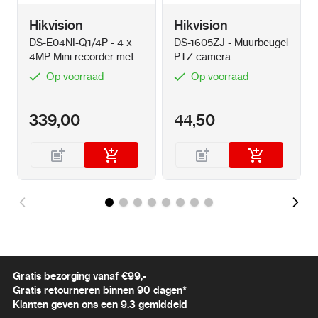
tampering alarm, exception
Hikvision
Hikvision
Face Detection
Yes
DS-E04NI-Q1/4P - 4 x
DS-1605ZJ - Muurbeugel
4MP Mini recorder met
PTZ camera
Deep Learning Function
1TB SSD met PoE
Op voorraad
Op voorraad
Perimeter Protection
Line crossing, intrusion
339,00
44,50
Support alarm triggering by specified
target types (human and vehicle)
General
Power
12 VDC ± 25%, 0.27 A, max. 3.2 W, two-core
terminal block
PoE: (802.3af, 36 V to 57 V), Class 3, 0.12 A
Gratis bezorging vanaf €99,-
to 0.07 A, max. 4.2 W
Gratis retourneren binnen 90 dagen*
Klanten geven ons een 9.3 gemiddeld
Linkage Method
Upload to FTP/memory