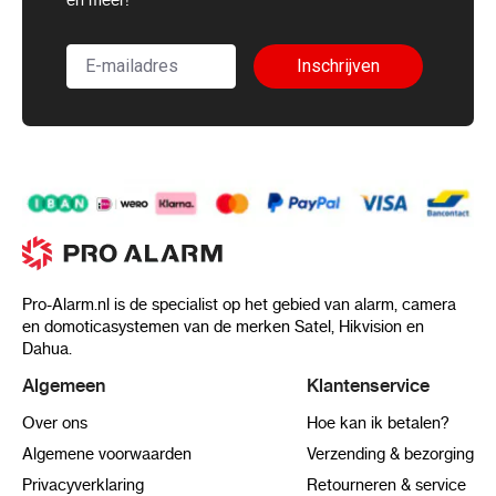
122 °F). Humidity 95% or less (non-
condensing)
Startup And Operating Conditions
-10 °C to
Inschrijven
50 °C (14 °F to 122 °F). Humidity 95% or
less (non-condensing)
Materiaal
Plastic body
Screw Material
SUS304
Camera Dimension
Ø93.9 × 117.5 mm (Ø3.7"
× 4.6")
Pro-Alarm.nl is de specialist op het gebied van alarm, camera
Package Dimension
135 × 135 × 183 mm
en domoticasystemen van de merken Satel, Hikvision en
(5.3" × 5.3" × 7.2")
Dahua.
Camera Weight
Approx. 155 g (0.3 lb.)
Algemeen
Klantenservice
With Package Weight
Approx. 325 g (0.7 lb.)
Over ons
Hoe kan ik betalen?
Approval
Algemene voorwaarden
Verzending & bezorging
Privacyverklaring
Retourneren & service