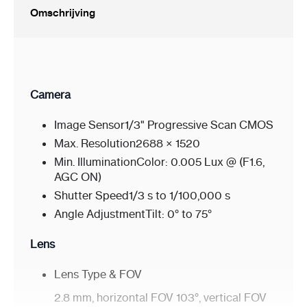
Omschrijving
Moet ik een montagebox of camerabeugel
gebruiken voor de installatie van deze camera?
Camera
Image Sensor
1/3" Progressive Scan CMOS
Max. Resolution
2688 × 1520
Min. Illumination
Color: 0.005 Lux @ (F1.6,
AGC ON)
Shutter Speed
1/3 s to 1/100,000 s
Angle Adjustment
Tilt: 0° to 75°
Lens
Lens Type & FOV
2.8 mm, horizontal FOV 103°, vertical FOV