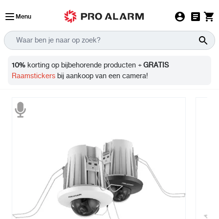
Ga naar de inhoud
Menu
Info
10%
korting op bijbehorende producten +
GRATIS
Raamstickers
bij aankoop van een camera!