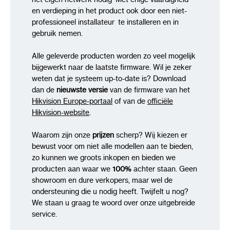
Network Video Interface
en verdieping in het product ook door een niet-
professioneel installateur te installeren en in
Network Storage
NAS (NFS, SMB/CIFS),
gebruik nemen.
auto network replenishment (ANR)
Client
iVMS-4200, Hik-Connect, Hik-Central
Alle geleverde producten worden zo veel mogelijk
bijgewerkt naar de laatste firmware. Wil je zeker
Web Browser
weten dat je systeem up-to-date is? Download
dan de
nieuwste versie
van de firmware van het
Plug-in required live view: IE 10, IE 11
Hikvision Europe-portaal
of van de
officiële
Plug-in free live view : Chrome 57.0+,
Hikvision-website
.
Firefox 52.0+
Local service: Chrome 57.0+, Firefox 52.0+
Waarom zijn onze
prijzen
scherp? Wij kiezen er
bewust voor om niet alle modellen aan te bieden,
Image
zo kunnen we groots inkopen en bieden we
producten aan waar we
100%
achter staan. Geen
Wide Dynamic Range (WDR)
120 dB
showroom en dure verkopers, maar wel de
ondersteuning die u nodig heeft. Twijfelt u nog?
Day/Night Switch
Day, Night, Auto,
We staan u graag te woord over onze uitgebreide
Schedule
service.
Image Enhancement
BLC, HLC, 3D DNR