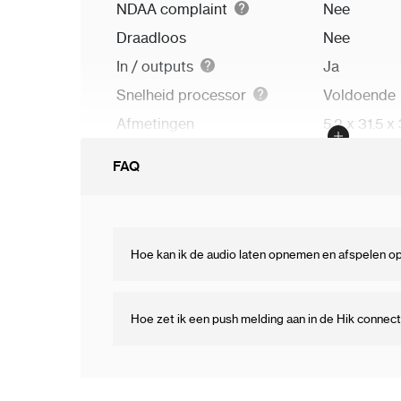
NDAA complaint
Nee
Draadloos
Nee
In / outputs
Ja
Snelheid processor
Voldoende
Afmetingen
5.2 x 31.5 x
FAQ
Hoe kan ik de audio laten opnemen en afspelen op
Hoe zet ik een push melding aan in de Hik connec