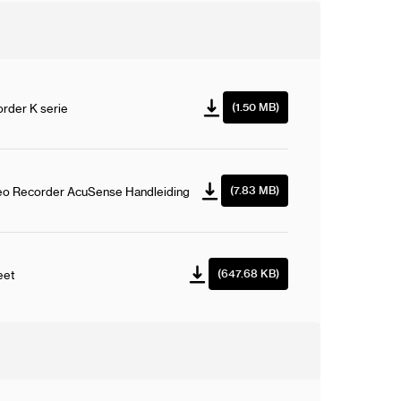
 × 1080/60 Hz, 1600 × 1200/60 Hz, 1280 ×
× 720/60 Hz, 1024 x 768/60 Hz
aals, 1920 × 1080/60 Hz, 1280 × 1024/60
 Hz
us
HDMI/VGA onafhankelijke uitvoer
(1.50 MB)
corder K serie
naals, RCA (2,0 Vp-p, 1 KΩ, via de audio-
(7.83 MB)
deo Recorder AcuSense Handleiding
anaals, RCA (lineair, 1 KΩ)
.265/H.265+/H.264+/H.264
(647.68 KB)
eet
12 MP/8 MP/6 MP/5 MP/4 MP/3
20p/VGA/4CIF/DCIF/2CIF/CIF/QCIF
n
16-kan
MP (30 fps)/2-kan@8 MP (30 fps)/4-kan@4