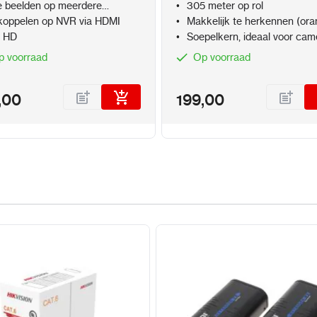
Afmeting (B × D × 
e beelden op meerdere
305 meter op rol
× 2,0")
oren/ TV's
koppelen op NVR via HDMI
Makkelijk te herkennen (ora
≤ 3 kg (zonder HDD,
l HD
Soepelkern, ideaal voor cam
p voorraad
Op voorraad
Certificering
,00
199,00
FCC
Deel 15 subde
CE
EN 55032: 2015
4, EN 55035: 2017