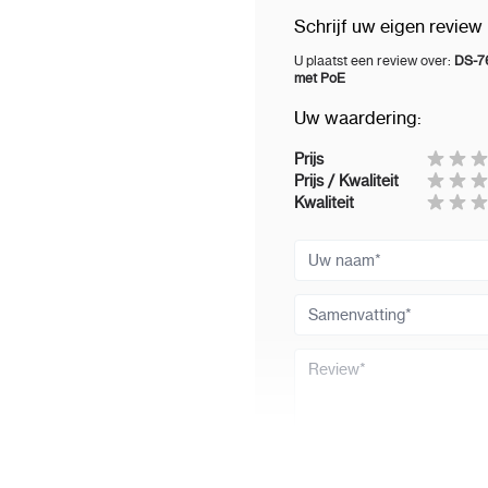
MP (30 fps)/8-kan
Schrijf uw eigen review
AI uit: 2-kan@12 
U plaatst een review over:
DS-76
MP (30 fps)/12-ka
met PoE
Uw waardering:
Stroomtype
Video,
Audiocompressie
G
Prijs
Prijs / Kwaliteit
Netwerk
Kwaliteit
Verbinding Op Afs
Uw naam
Netwerkprotocol
T
RTSP, SADP, SMTP,
Samenvatting
HTTPS
Netwerkinterface
1
Review
Ethernet-interface
PoE
Review versturen
Koppel
16, RJ-45 1