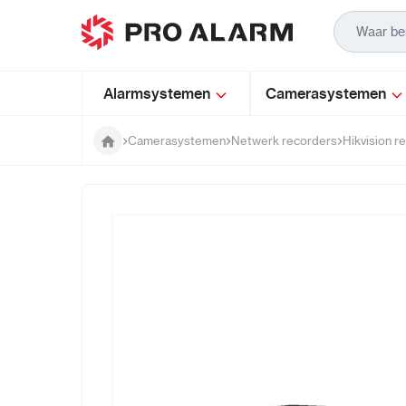
Ga naar de inhoud
Alarmsystemen
Camerasystemen
Camerasystemen
Netwerk recorders
Hikvision r