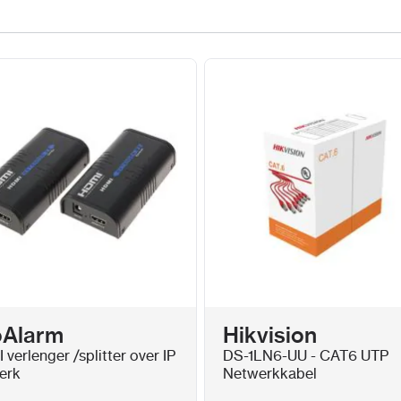
interface
Stroom
≤ 200 W
Standaard
IEEE 802
Hulpinterface
SATA
2 SATA-inter
Capaciteit
Tot 10 T
USB-Interface
Voor
2.0
Alarm In/Uit
4/1
Algemeen
Stroomvoorzienin
oAlarm
Hikvision
Consumptie
≤ 15 W
verlenger /splitter over IP
DS-1LN6-UU - CAT6 UTP
Werktemperatuur
-
erk
Netwerkkabel
Werkvochtigheid
1