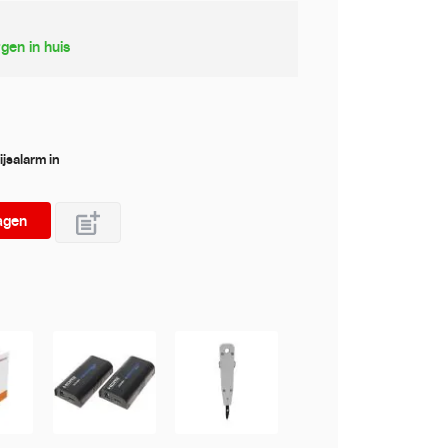
gen in huis
ijsalarm in
agen