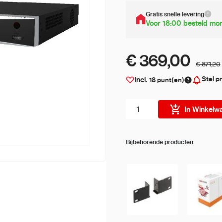
Gratis snelle levering
Voor 18:00 besteld mor
€ 369,00
€ 871,20
Stel pr
Incl.
18
punt(en)
Aantal stuks
In Winkelw
Bijbehorende producten