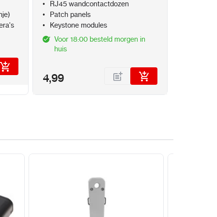
H)
385 mm × 315 mm × 52 mm (15,2" × 12,4"
RJ45 wandcontactdozen
nje)
Patch panels
 6,6 lb.)
era's
Keystone modules
Voor 18:00 besteld morgen in
huis
el B, ANSI C63.4-2014
4,99
, EN 61000-3-2, EN 61000-3-3, EN 50130-