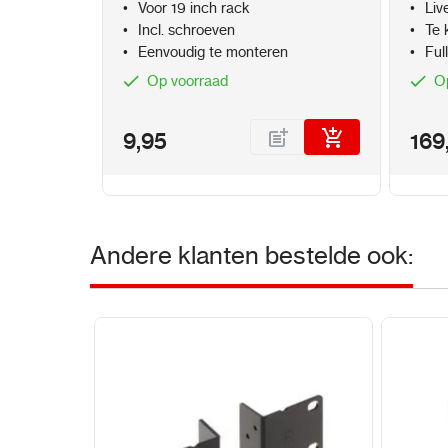
Voor 19 inch rack
Liv
monit
Incl. schroeven
Te 
Eenvoudig te monteren
Ful
Op voorraad
O
9,95
169
Andere klanten bestelde ook: