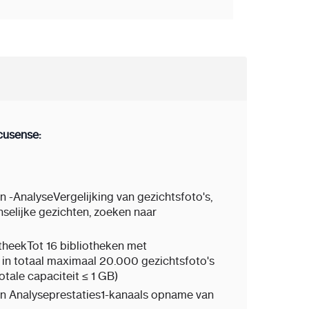
cusense:
n -Analyse
Vergelijking van gezichtsfoto's,
selijke gezichten, zoeken naar
theek
Tot 16 bibliotheken met
t in totaal maximaal 20.000 gezichtsfoto's
otale capaciteit ≤ 1 GB)
n Analyseprestaties
1-kanaals opname van