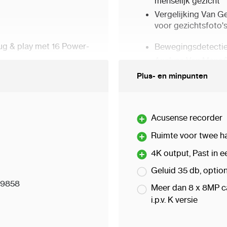
menselijk gezicht
Vergelijking Van Ge
voor gezichtsfoto'
ug & play met 16 Power-
Bewegingsdetectie
Analyse Van Mens/
rmaten
Plus- en minpunten
Omtrekbeveiliging
-kan@4 MP of 12-
Analyse Van Mens/
e
netwerkcamera, tot
Acusense recorder
gie om handmatige
herkenning van men
 minimaliseren
Ruimte voor twee ha
verminderen
4K output, Past in e
Video En Audio
Geluid 35 db, optio
IP-Video-Ingang
16
89858
Meer dan 8 x 8MP ca
Inkomende Bandbr
i.p.v. K versie
Uitgaande Bandbr
HDMI-Uitgang
1-ka