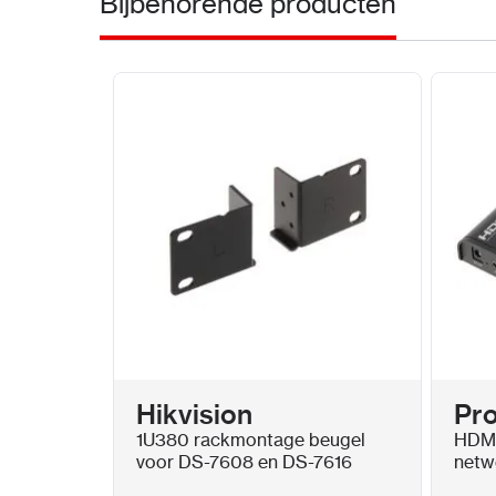
Bijbehorende producten
Hikvision
Pr
1U380 rackmontage beugel
HDMI 
voor DS-7608 en DS-7616
netw