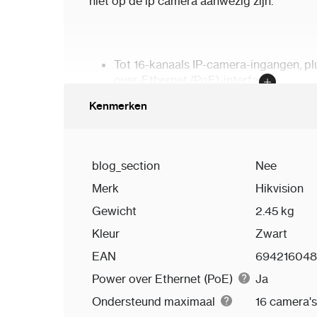
niet op de ip camera aanwezig zijn.
Tot 16-kanaals IP-camera-ingangen, pl
over-Ethernet (PoE)-interfaces
H.265+/H.265/H.264+/H.264 videofo
Kenmerken
Tot 2-kan@12 MP of 3-kan@8 MP of 6
kan@1080p decoderingscapaciteit
Tot 160 Mbps inkomende bandbreedt
blog_section
Nee
Gebruik Hikvision Acusense-technolo
inspanningen en beveiligingskosten te
Merk
Hikvision
Gewicht
2.45 kg
Kleur
Zwart
EAN
69421604
Power over Ethernet (PoE)
Ja
Ondersteund maximaal
16 camera's