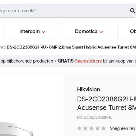
Intercom
Domotica
Ob
DS-2CD2386G2H-lU - 8MP 2.8mm Smart Hybrid Acusense Turret 8
ret
Info
 op bijbehorende producten +
GRATIS
Raamstickers
bij aankoop van 
Hikvision
DS-2CD2386G2H-lU
Acusense Turret 8
DS-2CD2386G2H-lU
Voeg een rev