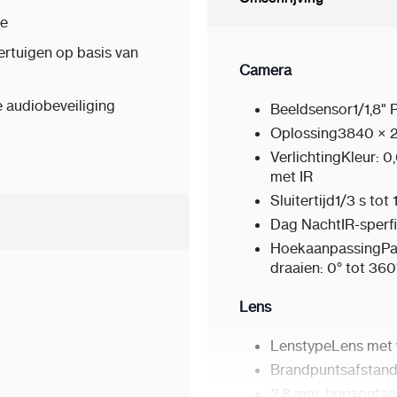
ie
ertuigen op basis van
Camera
 audiobeveiliging
Beeldsensor1/1,8"
Oplossing3840 × 
VerlichtingKleur: 
met IR
Sluitertijd1/3 s tot
Dag NachtIR-sperfi
HoekaanpassingPann
draaien: 0° tot 360
Lens
LenstypeLens met v
Brandpuntsafstand
2,8 mm, horizontaal