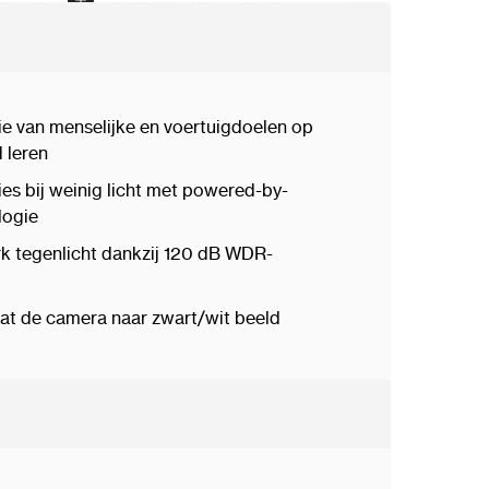
zichtsveld 134,3°
puntM16
tie van menselijke en voertuigdoelen op
d
 leren
ies bij weinig licht met powered-by-
logie
erk tegenlicht dankzij 120 dB WDR-
, R: 17 m, I: 8 m
gaat de camera naar zwart/wit beeld
ypeIR
reikTot 30 meter
chtJa
nm