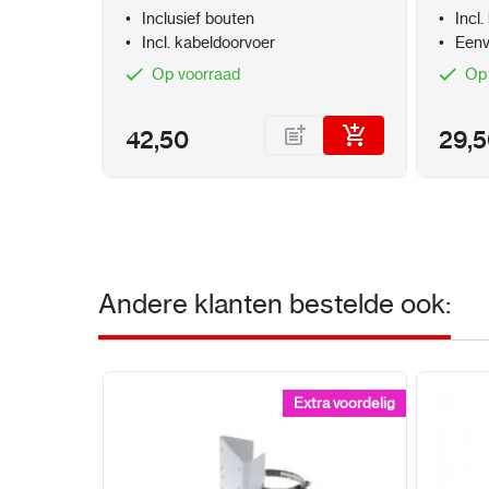
Inclusief bouten
Incl
Incl. kabeldoorvoer
Eenv
Op voorraad
Op
42,50
29,
Andere klanten bestelde ook:
Extra voordelig
Extra voordelig