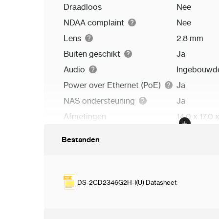
Draadloos
Nee
NDAA complaint
Nee
Lens
2.8 mm
Buiten geschikt
Ja
Audio
Ingebouwd
Power over Ethernet (PoE)
Ja
NAS ondersteuning
Ja
Afmetingen
14.0 x 17.0 
Bestanden
DS-2CD2346G2H-I(U) Datasheet