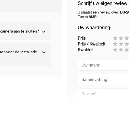
Schrijf uw eigen review
Video
U plaatst een review over:
DS-2
Turret 8MP
Hoofdstroom
Uw waardering:
camera aan te sluiten?
50 Hz:
Prijs
Prijs / Kwaliteit
25 fps (3840 × 2160, 3
Kwaliteit
n voor de installatie
1280 × 720)
Uw naam
60 Hz:
Samenvatting
24 fps (3840 × 2160)
Review
30 fps (3200 × 1800, 2
Substroom
50 Hz: 25 fps (1280 × 
Review versturen