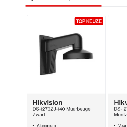
TOP KEUZE
TOP KEUZE
Hikvision
Hik
DS-1273ZJ-140 Muurbeugel
DS-12
Zwart
Monta
Aluminium
Voor