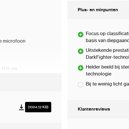
56,4°, diagonaal ge
Plus- en minpunten
Lens Bevestigings
Iris-Type Vast
Opening 0
Focus op classifica
Diepte Van Het Vel
basis van diepgaand
e microfoon
2,8 mm: 3,3 m tot ∞
Uitstekende prestat
DarkFighter-techno
DORI
Helder beeld bij st
x 17.0 cm
technologie
2,8 mm: D: 89 m, O: 35 m
Bij te weinig licht 
Verlichting
Supplement Lichtt
(1004.12 KB)
Aanvulling Lichtbe
Klantenreviews
Slim Supplementli
IR-Golflengte850 