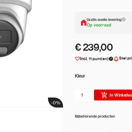
Gratis snelle levering
Op voorraad
€ 239,00
Stel pr
Incl.
11
punt(en)
Kleur
Aantal stuks
In Winkelw
-0%
Bijbehorende producten