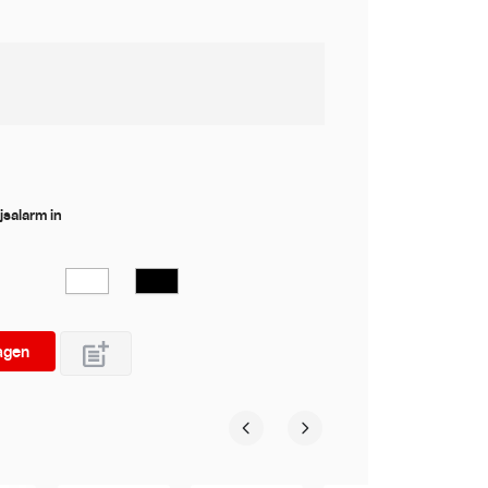
ijsalarm in
Wit
Zwart
agen