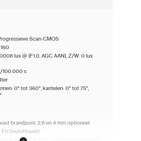
 Progressieve Scan-CMOS
2160
0,0008 lux @ (F1.0, AGC AAN), Z/W: 0 lux
 1/100.000 s
lter
en: 0° tot 360°, kantelen: 0° tot 75°,
°
ast brandpunt, 2,8 en 4 mm optioneel
 En Gezichtsveld
 gezichtsveld 108,8°, verticaal gezichtsveld