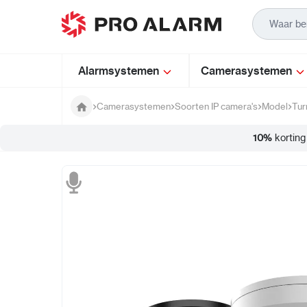
Ga naar de inhoud
Alarmsystemen
Camerasystemen
Camerasystemen
Soorten IP camera's
Model
Tur
10%
korting