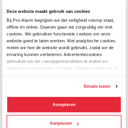
Kwaliteit
UPnP, HTTPS, ONVIF
Deze website maakt gebruik van cookies
Uw naam
Archivering op externe dragers: Backup op
Bij Pro-Alarm begrijpen we dat veiligheid voorop staat,
USB-drive (pendrive)
Samenvatting
offline én online. Daarom gaan we zorgvuldig om met
cookies. We gebruiken functionele cookies om onze
Zoeken en afspelen van opnames:
website goed te laten werken. Met analytische cookies
Review
meten we hoe de website wordt gebruikt, zodat we de
Zoeken van opnamen op tijd en soort
ervaring kunnen verbeteren. Advertentiecookies
gebeurtenissen.
gebruiken we om campagneresultaten te meten en
relevantere advertenties te tonen. Uiteraard alleen als jij
Review versturen
Afspelen:
daar toestemming voor geeft. Als je toestemming geeft,
Bijbehorende producten
delen wij gegevens met onze advertentiepartners. Zij
vooruit, achteruit, versneld, vertraagd
Details tonen
kunnen deze gegevens combineren met informatie die zij
Geavanceerd zoeken (tot op de seconde)
hebben verzameld via het gebruik van hun diensten. Je
Synchroon afspelen van alle kanalen,
kunt alle cookies accepteren, alleen noodzakelijke
functie Smart Search
Accepteren
TOP KEUZE
TOP KEUZE
cookies toestaan of je voorkeuren aanpassen.
Gelijktijdig afspelen van opnamen van max.
8 camera"s @ 1080p
We werken samen met
Aanpassen
21 derden
die uw gegevens