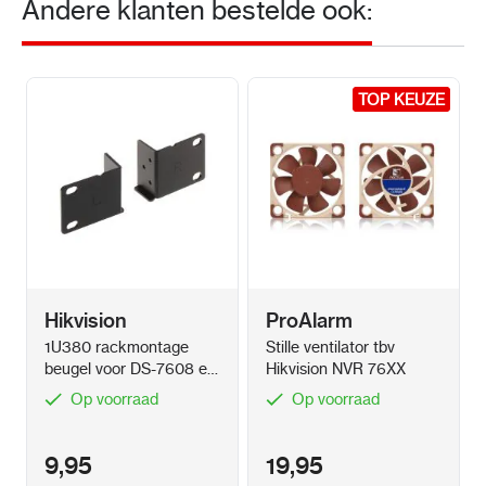
Andere klanten bestelde ook:
Android: Gratis app iVMS-4500 of Hik-Connect
iOS (iPhone): Gratis app iVMS-4500 of Hik-
TOP KEUZE
TOP KEUZE
Connect
Standaard IP-adres: 192.168.1.64
Standaard login / wachtwoord beheerder:
admin / -
RTSP URL:
Hikvision
ProAlarm
rtsp://user:password@192.168.1.64:554/Streaming/Ch
1U380 rackmontage
Stille ventilator tbv
beugel voor DS-7608 en
Hikvision NVR 76XX
- Mainstream
DS-7616
Op voorraad
Op voorraad
rtsp://user:password@192.168.1.64:554/Streaming/Ch
- Secondstream
9,95
19,95