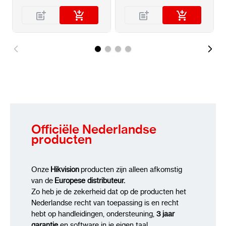
Alarmingangen/uitgangen: 4 / 1
Bewegingsdetectie: 22 x 18 bewegingszones
Belangrijkste functies: NVR van de serie
AcuSense
Filtering van valse alarmen op basis van
herkenning van personen en voertuigen
(lijnoverschrijding, binnendringen) - max. 4 Mpx
Officiële Nederlandse
producten
Intelligente beeldanalyse:
Muisbediening: IR-afstandsbediening
Onze
Hikvision
producten zijn alleen afkomstig
meegeleverd:
van de
Europese distributeur.
Zo heb je de zekerheid dat op de producten het
Voeding: 12 V DC / 3.33 A (adapter
Nederlandse recht van toepassing is en recht
meegeleverd)
hebt op handleidingen, ondersteuning,
3 jaar
garantie
en software in je eigen taal.