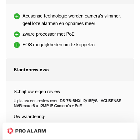
Audio-ondersteuning:
Acusense technologie worden camera's slimmer,
8 Kanalen - Audio van de camera"s
geel loze alarmen en opnames meer
Bidirectionele audio-ondersteuning
zware processor met PoE
Audio-ingang: 1 st. Microfoon, CINCH
POS mogelijkheden om te koppelen
Audio-uitgang: 1 st. CINCH
Beeldcompressiemethode: H.265+ / H.265 /
Klantenreviews
H.264 / H.264+ / MPEG-4
Ondersteunde harde schijven: 2 x 8 TB SATA
Schrijf uw eigen review
U plaatst een review over:
DS-7616NXI-I2/16P/S - ACUSENSE
Opnamemodi: Handmatig, alarm,
NVR max 16 x 12MP IP Camera's + PoE
bewegingsdetectie, rooster
Uw waardering:
Netwerkprotocollen: TCP/IP, PPPoE, DHCP, Hik
Prijs
Prijs / Kwaliteit
Cloud P2P, DNS, DDNS, NTP, SADP, NFS, iSCSI,