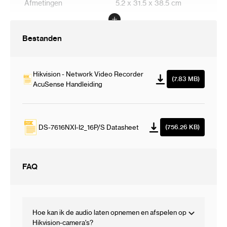
Afmetingen
5.2 x 31.5 x 38.5 cm
Bestanden
Hikvision - Network Video Recorder
(7.83 MB)
AcuSense Handleiding
DS-7616NXI-I2_16P/S Datasheet
(756.26 KB)
FAQ
Hoe kan ik de audio laten opnemen en afspelen op
Hikvision-camera's?