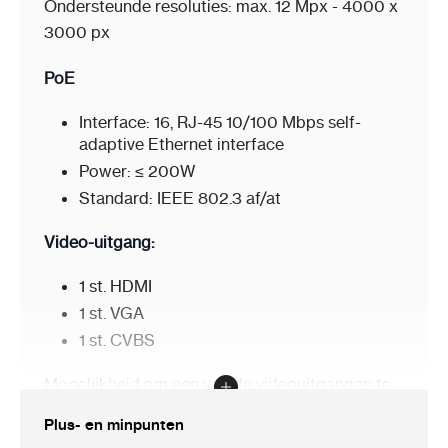
Ondersteunde resoluties: max. 12 Mpx - 4000 x
3000 px
PoE
Interface:
16, RJ-45 10/100 Mbps self-
adaptive Ethernet interface
Power:
≤ 200W
Standard:
IEEE 802.3 af/at
Video-uitgang:
1 st. HDMI
1 st. VGA
1 st. CVBS
Mogelijkheid om een van de videouitgangen te
configureren als SPOT-uitgang
Plus- en minpunten