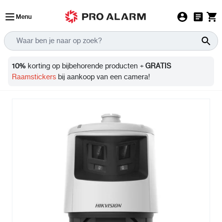
Ga naar de inhoud
Menu
Info
10%
korting op bijbehorende producten +
GRATIS
Raamstickers
bij aankoop van een camera!