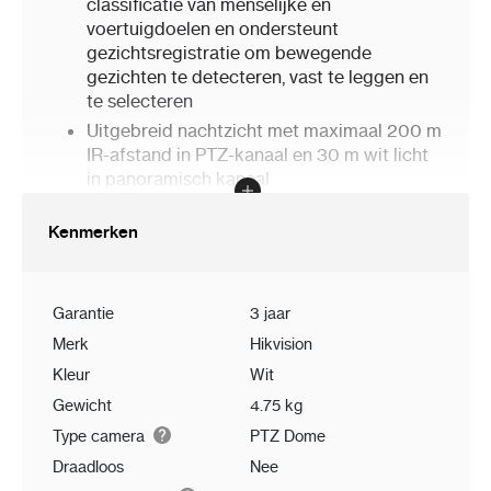
classificatie van menselijke en
voertuigdoelen en ondersteunt
gezichtsregistratie om bewegende
gezichten te detecteren, vast te leggen en
te selecteren
Uitgebreid nachtzicht met maximaal 200 m
IR-afstand in PTZ-kanaal en 30 m wit licht
in panoramisch kanaal
Actief stroboscooplicht en geluidsalarm
Kenmerken
om indringers te waarschuwen
Slimme koppeling tussen panoramisch
kanaal en PTZ-kanaal
Garantie
3 jaar
Merk
Hikvision
Kleur
Wit
Gewicht
4.75 kg
Type camera
PTZ Dome
Draadloos
Nee