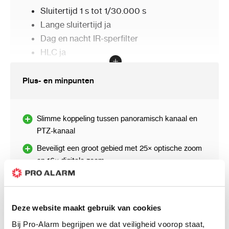
Sluitertijd
1 s tot 1/30.000 s
Lange sluitertijd
ja
Dag en nacht
IR-sperfilter
HLC
ja
3D DNR
ja
Witbalans
automatisch;ATW;natriumlamp;fluores
Plus- en minpunten
WB
Zoom
25 × optisch, 16 × digitaal
Max. Resolutie
[Panoramisch kanaal] 3632
Slimme koppeling tussen panoramisch kanaal en
× 1632, [PTZ-kanaal] 2560 × 1440
PTZ-kanaal
Beveiligt een groot gebied met 25× optische zoom
Lens
en 16× digitale zoom
FOV
[Panoramisch kanaal] horizontaal
gezichtsveld: 180°±10°, verticaal
Uitgebreid nachtzicht met maximaal 200 m IR-
gezichtsveld: 80°±5°, [PTZ-kanaal]
afstand in PTZ-kanaal en 30 m wit licht in
horizontaal gezichtsveld: 55° tot 3°
panoramisch kanaal
Deze website maakt gebruik van cookies
Focus
Auto, semi-automatisch, handmatig
Zwaar
Bij Pro-Alarm begrijpen we dat veiligheid voorop staat,
Zoomsnelheid
[Panoramisch kanaal] Nee,