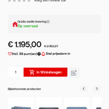
Voeg een review toe
Gratis snelle levering
Op voorraad
€ 1.195,00
€ 2.162,27
Stel prijsalarm in
Incl.
59
punt(en)
Aantal stuks
In Winkelwagen
Bijbehorende producten