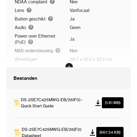
NDAA complaint
Nee
Lens
Varifocaal
Buiten geschikt
Ja
Audio
Geen
Power over Ethernet
Ja
(PoE)
NAS ondersteuning
Nee
Afmetingen
38.7 x 22.2 x 22.2 cm
Bestanden
DS-2SE7C425MWG-EB/26(F0) -
(1.81 MB)
Quick Start Guide
DS-2SE7C425MWG-EB/26(F0)
(667.34 KB)
Datasheet