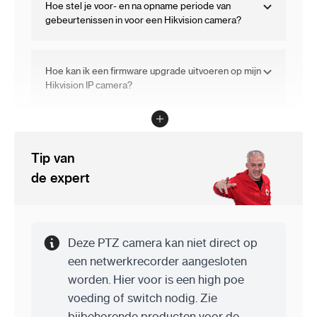
Hoe stel je voor- en na opname periode van
gebeurtenissen in voor een Hikvision camera?
Hoe kan ik een firmware upgrade uitvoeren op mijn
Hikvision IP camera?
Welk soort netwerkkabel moet ik kiezen om deze
camera aan te sluiten?
Tip van
de expert
Waar kan ik de laatste Hikvision firmware versie
downloaden?
Info
Deze PTZ camera kan niet direct op
een netwerkrecorder aangesloten
Hoe kan ik mijn Hikvision camera, recorder of
worden. Hier voor is een high poe
intercom toevoegen aan mijn app?
voeding of switch nodig. Zie
bijbehorende producten voor de