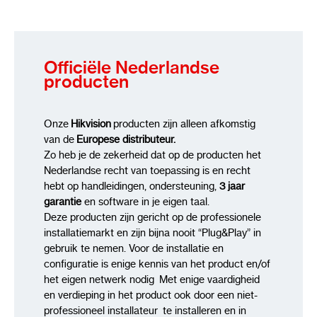
Audiocompressie
G.711,G.722.1,G.726,MP2L2,AAC
LC,PCM,MP3
Audiobitsnelheid
32 tot 192 Kbps (MP2L2),
Officiële Nederlandse
16 tot 64 Kbps (AAC-LC), 8 tot 320 Kbps
producten
(MP3)
Audiobemonsteringsfrequentie
8 kHz,16
kHz,32 kHz,48 kHz
Onze
Hikvision
producten zijn alleen afkomstig
Filtering van omgevingsgeluiden
ja
van de
Europese distributeur.
Zo heb je de zekerheid dat op de producten het
Slimme functies
Nederlandse recht van toepassing is en recht
Smart Record
ANR (automatische
hebt op handleidingen, ondersteuning,
3 jaar
netwerkaanvulling), Dual-VCA
garantie
en software in je eigen taal.
Deze producten zijn gericht op de professionele
Netwerk
installatiemarkt en zijn bijna nooit “Plug&Play” in
gebruik te nemen. Voor de installatie en
Protocollen
TCP/IP,ICMP,HTTP,HTTPS,FTP,DHCP,
configuratie is enige kennis van het product en/of
WebSocket,WebSockets,SRTP
het eigen netwerk nodig Met enige vaardigheid
Netwerkopslag
NAS (NFS, SMB/CIFS),
en verdieping in het product ook door een niet-
automatische netwerkaanvulling (ANR)
professioneel installateur te installeren en in