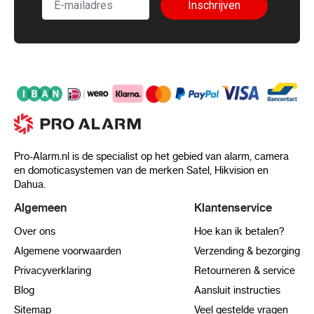
Inschrijven
tegelijkertijd detecteren van maximaal 5
gezichten. Ondersteuning voor het
detecteren, volgen, vastleggen, beoordelen,
selecteren van bewegend gezicht en het
uitvoeren van de beste gezichtsfoto van
het gezicht
Algemeen
Voeding
24 VAC, Max. 60 W, Hi-PoE
Materiaal
ADC12, kunststof, PC+10%GF
Pro-Alarm.nl is de specialist op het gebied van alarm, camera
en domoticasystemen van de merken Satel, Hikvision en
Algemene functiespiegel
, watermerk,
Dahua.
wachtwoordbeveiliging, IP-adresfilter
Algemeen
Klantenservice
Bedrijfsomstandigheden
-30 °C tot 65 °C
(-22 °F tot 149 °F). Vochtigheid 90% of
Over ons
Hoe kan ik betalen?
minder (niet-condenserend)
Algemene voorwaarden
Verzending & bezorging
Ontwasemen
Ja
Privacyverklaring
Retourneren & service
Afmeting
Ø222,3 mm × 387,2 mm (Ø8,75" ×
Blog
Aansluit instructies
15,2")
Sitemap
Veel gestelde vragen
Gewicht
Ca. 4,75 kg (10,47 lb.)