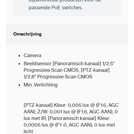
Wat mag via de Wet- en regelgeving
passende PoE switches.
cameratoezicht?
Omschrijving
Moet ik een montagebox of camerabeugel
gebruiken voor de installatie van deze camera?
Camera
Beeldsensor
[Panoramisch kanaal] 1/2,5"
Progressive Scan CMOS, [PTZ-kanaal]
1/2,8" Progressive Scan CMOS
Min. Verlichting
[PTZ-kanaal] Kleur: 0,005 lux @ (F1.6, AGC
AAN), Z/W: 0,001 lux @ (F1.6, AGC AAN), 0
lux met IR, [Panoramisch kanaal] Kleur:
0,0005 lux @ (F1 .0, AGC AAN), 0 lux met
licht