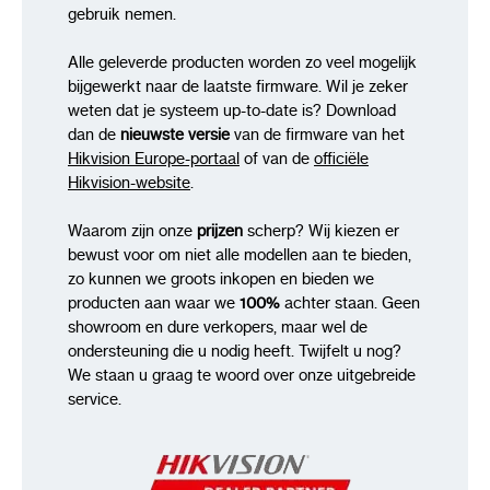
API
ISUP,SDK,ISAPI,open netwerkvideo-
gebruik nemen.
interface (profiel S, profiel G, profiel T)
Gelijktijdige liveweergave
20
Alle geleverde producten worden zo veel mogelijk
Gebruiker/host
32
bijgewerkt naar de laatste firmware. Wil je zeker
weten dat je systeem up-to-date is? Download
Beveiliging
Wachtwoordbeveiliging,
dan de
nieuwste versie
van de firmware van het
HTTPS-codering, 802.1X-authenticatie
Hikvision Europe-portaal
of van de
officiële
(EAP-TLS, EAP-LEAP, EAP-MD5), host-
Hikvision-website
.
authenticatie (MAC-adres), IP-adresfilter
Client
iVMS-4200,HikCentral Pro,Hik-
Waarom zijn onze
prijzen
scherp? Wij kiezen er
Connect
bewust voor om niet alle modellen aan te bieden,
Webbrowser
IE 11+, Chrome 57+, Firefox
zo kunnen we groots inkopen en bieden we
52+, Safari 12+, Edge79.0.309.65+
producten aan waar we
100%
achter staan. Geen
showroom en dure verkopers, maar wel de
Afbeelding
ondersteuning die u nodig heeft. Twijfelt u nog?
Groot dynamisch bereik
We staan u graag te woord over onze uitgebreide
(WDR)
[Panoramisch kanaal] Digitale WDR,
service.
[PTZ-kanaal] 120 dB
Dag/nachtschakelaar
Dag, nacht,
automatisch, schema