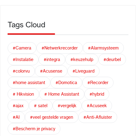
Tags Cloud
#Camera
#Netwerkrecorder
#Alarmsysteem
#Instalatie
#integra
#keuzehulp
#deurbel
#colorvu
#Acusense
#Liveguard
#home assistant
#Domotica
#Recorder
# Hikvision
# Home Assistant
#hybrid
#ajax
# satel
#vergelijk
#Acuseek
#AI
#veel gestelde vragen
#Anti-Afluister
#Bescherm je privacy