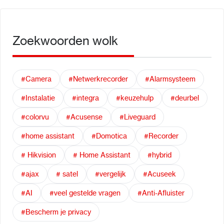
Zoekwoorden wolk
#Camera
#Netwerkrecorder
#Alarmsysteem
#Instalatie
#integra
#keuzehulp
#deurbel
#colorvu
#Acusense
#Liveguard
#home assistant
#Domotica
#Recorder
# Hikvision
# Home Assistant
#hybrid
#ajax
# satel
#vergelijk
#Acuseek
#AI
#veel gestelde vragen
#Anti-Afluister
#Bescherm je privacy