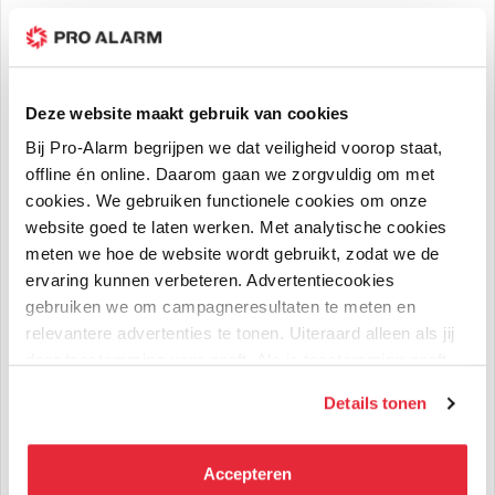
Hikvision Deurbel DS-KV6113-WPE1
koppelen met Home Assistant
Deze website maakt gebruik van cookies
Via deze blog leggen we uit hoe de Hikvision Deurbel
verbonden kan worden met Home Assistant. Op deze wijze is
Bij Pro-Alarm begrijpen we dat veiligheid voorop staat,
het mogelijk om de beldrukker als trigger te gebruiken voor
offline én online. Daarom gaan we zorgvuldig om met
verschillende events. activatie van de beldrukker ontvangen
cookies. We gebruiken functionele cookies om onze
kan worden Stap 1: Camera toevoegen ...
website goed te laten werken. Met analytische cookies
Read more...
meten we hoe de website wordt gebruikt, zodat we de
ervaring kunnen verbeteren. Advertentiecookies
gebruiken we om campagneresultaten te meten en
relevantere advertenties te tonen. Uiteraard alleen als jij
daar toestemming voor geeft. Als je toestemming geeft,
delen wij gegevens met onze advertentiepartners. Zij
Details tonen
kunnen deze gegevens combineren met informatie die zij
hebben verzameld via het gebruik van hun diensten. Je
kunt alle cookies accepteren, alleen noodzakelijke
Accepteren
cookies toestaan of je voorkeuren aanpassen.