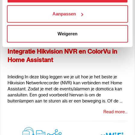
We werken samen met
Aanpassen
21 derden
die uw gegevens
kunnen ontvangen en verwerken.
Weigeren
admin admin
7 jun 2022
4686
views
Integratie Hikvision NVR en ColorVu in
Home Assistant
Inleiding In deze blog leggen we je uit hoe je het beste je
Hikvision Netwerkrecorder (NVR) kan verbinden met Home
Assistant. Zodat je met de events/alarmen je domotica kan
aansluiten. Een goed voorbeeld hiervan is om de
buitenlampen aan te sturen als er een beweging is. Of de ...
Read more...