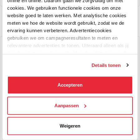
offline én online. Daarom gaan we zorgvuldig om met
cookies. We gebruiken functionele cookies om onze
website goed te laten werken. Met analytische cookies
RSS Feed
meten we hoe de website wordt gebruikt, zodat we de
ervaring kunnen verbeteren. Advertentiecookies
gebruiken we om campagneresultaten te meten en
relevantere advertenties te tonen. Uiteraard alleen als jij
daar toestemming voor geeft. Als je toestemming geeft,
delen wij gegevens met onze advertentiepartners. Zij
Details tonen
kunnen deze gegevens combineren met informatie die zij
hebben verzameld via het gebruik van hun diensten. Je
kunt alle cookies accepteren, alleen noodzakelijke
Accepteren
cookies toestaan of je voorkeuren aanpassen.
We werken samen met
Aanpassen
21 derden
die uw gegevens
kunnen ontvangen en verwerken.
Support medewerker
10 okt 2025
256
views
Weigeren
Beveiligingscamera installeren: de meest