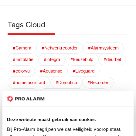
Tags Cloud
#Camera
#Netwerkrecorder
#Alarmsysteem
#Instalatie
#integra
#keuzehulp
#deurbel
#colorvu
#Acusense
#Liveguard
#home assistant
#Domotica
#Recorder
# Hikvision
# Home Assistant
#hybrid
#ajax
# satel
#vergelijk
#Acuseek
#AI
#veel gestelde vragen
#Anti-Afluister
Deze website maakt gebruik van cookies
#Bescherm je privacy
Bij Pro-Alarm begrijpen we dat veiligheid voorop staat,