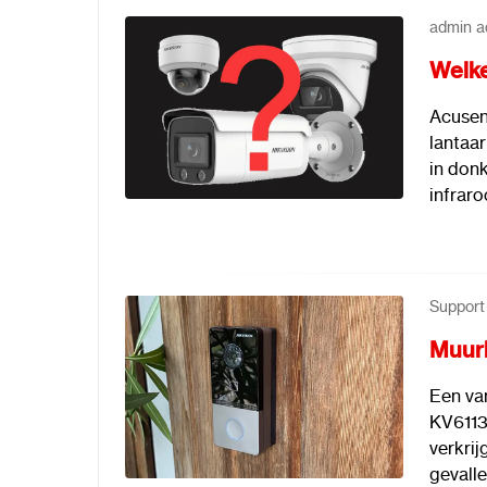
admin a
Welke
Acusens
lantaar
in don
infraro
Support
Muurb
Een va
KV6113
verkri
gevalle