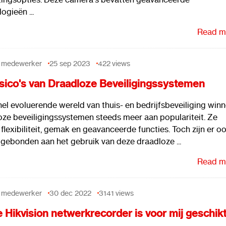
ogieën ...
Read mo
 medewerker
25 sep 2023
422
views
sico's van Draadloze Beveiligingssystemen
nel evoluerende wereld van thuis- en bedrijfsbeveiliging win
oze beveiligingssystemen steeds meer aan populariteit. Ze
flexibiliteit, gemak en geavanceerde functies. Toch zijn er o
s gebonden aan het gebruik van deze draadloze ...
Read mo
 medewerker
30 dec 2022
3141
views
 Hikvision netwerkrecorder is voor mij geschik