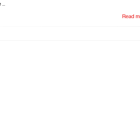
...
Read mo