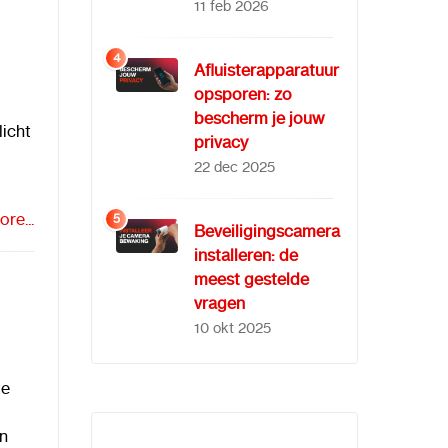
11 feb 2026
4
Afluisterapparatuur
opsporen: zo
bescherm je jouw
licht
privacy
22 dec 2025
re...
5
Beveiligingscamera
installeren: de
meest gestelde
vragen
10 okt 2025
te
en