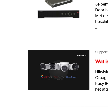
Je bent
Door he
Met de
beschik
...
Support
Wat i
Hikvisi
Graag 
Easy IP
het afg