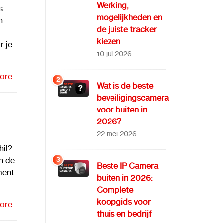
Werking,
s.
mogelijkheden en
n.
de juiste tracker
kiezen
r je
10 jul 2026
re...
2
Wat is de beste
beveiligingscamera
voor buiten in
2026?
22 mei 2026
hil?
n de
3
Beste IP Camera
ment
buiten in 2026:
Complete
koopgids voor
re...
thuis en bedrijf