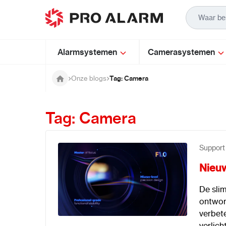
Ga naar de inhoud
Alarmsystemen
Camerasystemen
Tag: Camera
Onze blogs
Tag: Camera
Support
Nieuw
De slim
ontwor
verbete
verlic