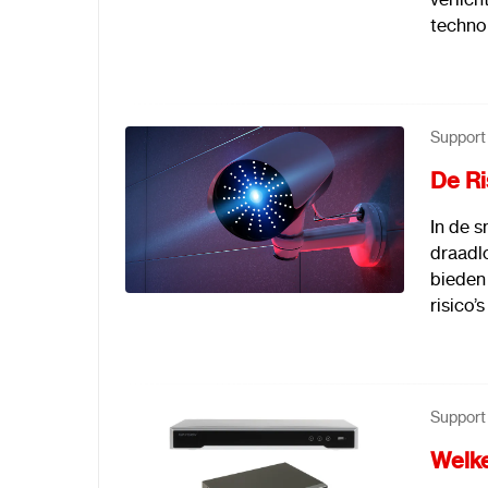
technol
Support
De Ri
In de s
draadl
bieden 
risico’
Support
Welke