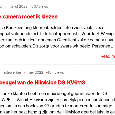
dmin
2 jul 2022
807
views
 camera moet ik kiezen
e Kan zeer lang kleurenbeelden laten zien, vaak is een
npaal voldoende m.b.t. de lichtopbrengst. Voordeel: Weinig 
ker kan toch in kleur opnemen Geen licht zal de camera naar
od omschakelen. Dit zorgt voor zwart-wit beeld. Personen ...
Read mo
 medewerker
1 mei 2022
494
views
eugel van de Hikvision DS-KV6113
n onze klanten heeft een muurbeugel geprint voor de DS-
-WPE-1. Vanuit Hikvision zijn er namelijk geen muursteunen 
jgen om in een hoek van 23 graden te monteren. In sommige
n kan het best handig zijn om de Hikvision deurbel juist in e