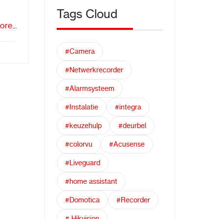
Tags Cloud
re...
#Camera
#Netwerkrecorder
#Alarmsysteem
#Instalatie
#integra
#keuzehulp
#deurbel
#colorvu
#Acusense
#Liveguard
#home assistant
#Domotica
#Recorder
# Hikvision