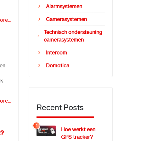
Alarmsystemen
Camerasystemen
re...
Technisch ondersteuning
camerasystemen
Intercom
nen
Domotica
ok
re...
Recent Posts
1
Hoe werkt een
t?
GPS tracker?