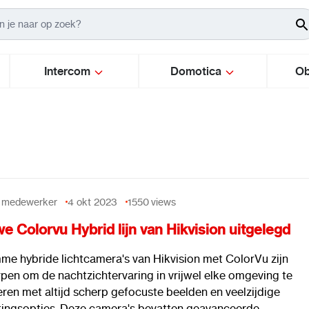
Intercom
Domotica
Ob
 medewerker
4 okt 2023
1550
views
e Colorvu Hybrid lijn van Hikvision uitgelegd
me hybride lichtcamera's van Hikvision met ColorVu zijn
pen om de nachtzichtervaring in vrijwel elke omgeving te
ren met altijd scherp gefocuste beelden en veelzijdige
htingsopties. Deze camera's bevatten geavanceerde