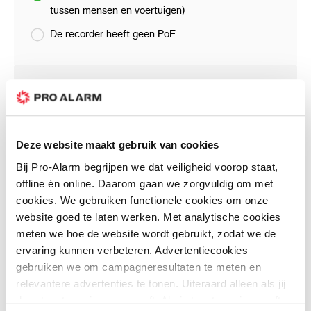
tussen mensen en voertuigen)
De recorder heeft geen PoE
Bestanden
DS-7716NXI-I4/S Datasheet
(938.91 KB)
Deze website maakt gebruik van cookies
Bij Pro-Alarm begrijpen we dat veiligheid voorop staat,
offline én online. Daarom gaan we zorgvuldig om met
Klantenreviews
cookies. We gebruiken functionele cookies om onze
website goed te laten werken. Met analytische cookies
meten we hoe de website wordt gebruikt, zodat we de
Schrijf uw eigen review
ervaring kunnen verbeteren. Advertentiecookies
gebruiken we om campagneresultaten te meten en
U plaatst een review over:
DS-7716NXI-I4/S (E) - AcuSense NVR
4K 16-kanaals recorder
relevantere advertenties te tonen. Uiteraard alleen als jij
daar toestemming voor geeft. Als je toestemming geeft,
Uw waardering: