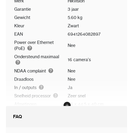
Merk
Hikvision
Garantie
3 jaar
Gewicht
5.60 kg
Kleur
Zwart
EAN
6941264082897
Power over Ethernet
Nee
(PoE)
Ondersteund maximaal
16 camera's
NDAA complaint
Nee
Draadloos
Nee
In / outputs
Ja
Snelheid processor
Zeer snel
Afmetingen
7.5 x 44.5 x 40 cm
FAQ