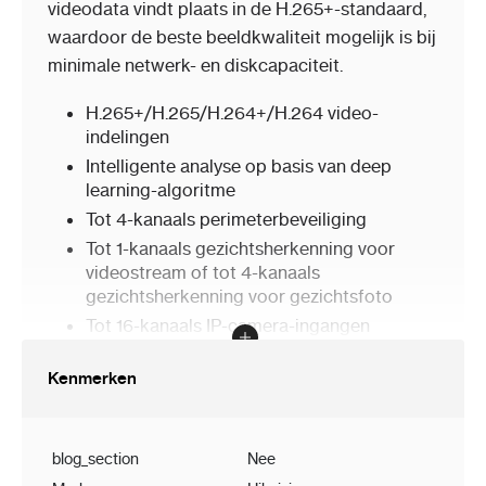
videodata vindt plaats in de H.265+-standaard,
waardoor de beste beeldkwaliteit mogelijk is bij
minimale netwerk- en diskcapaciteit.
H.265+/H.265/H.264+/H.264 video-
indelingen
Intelligente analyse op basis van deep
learning-algoritme
Tot 4-kanaals perimeterbeveiliging
Tot 1-kanaals gezichtsherkenning voor
videostream of tot 4-kanaals
gezichtsherkenning voor gezichtsfoto
Tot 16-kanaals IP-camera-ingangen
Tot 16-kanaals 1080p
Kenmerken
decoderingscapaciteit
Tot 160 Mbps inkomende bandbreedte
blog_section
Nee