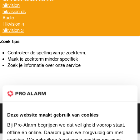
hikvision
hikvision ds
Audio
Hikvision 4
hikvision 3
Zoek tips
Controleer de spelling van je zoekterm.
Maak je zoekterm minder specifiek
Zoek je informatie over onze service
Gratis bezorging vanaf €99,-
Deze website maakt gebruik van cookies
Gratis retourneren binnen 90 dagen*
Klanten geven ons een 9.3 gemiddeld
Bij Pro-Alarm begrijpen we dat veiligheid voorop staat,
offline én online. Daarom gaan we zorgvuldig om met
cookies. We gebruiken functionele cookies om onze