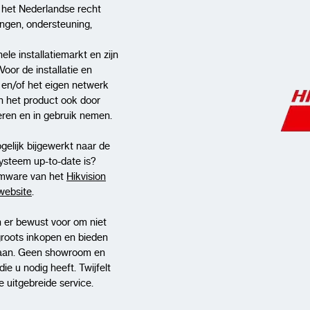
 het Nederlandse recht
ingen, ondersteuning,
ele installatiemarkt en zijn
Voor de installatie en
t en/of het eigen netwerk
n het product ook door
lleren en in gebruik nemen.
gelijk bijgewerkt naar de
systeem up-to-date is?
rmware van het
Hikvision
-website
.
 er bewust voor om niet
groots inkopen en bieden
aan. Geen showroom en
e u nodig heeft. Twijfelt
 uitgebreide service.