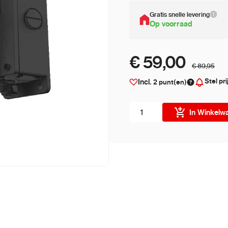
Gratis snelle levering
Op voorraad
€ 59,00
€ 89,95
Stel pri
Incl.
2
punt(en)
Aantal stuks
In Winkelw