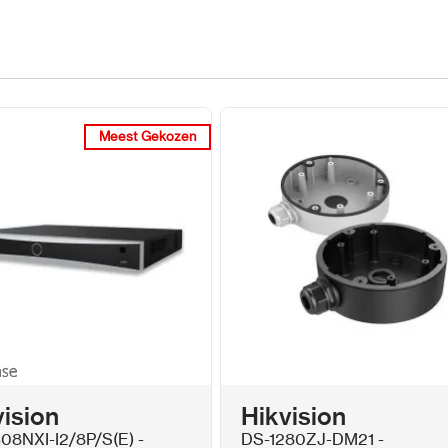
Review versturen
Meest Gekozen
Meest Gekozen
vision
Hikvision
08NXI-I2/8P/S(E) -
DS-1280ZJ-DM21 -