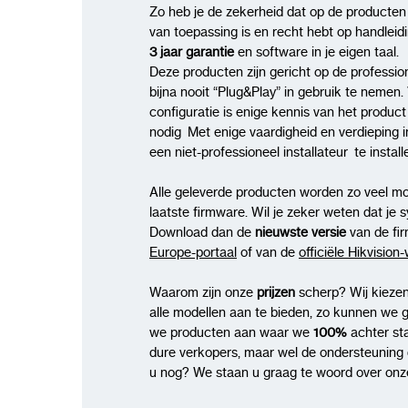
Zo heb je de zekerheid dat op de producten
van toepassing is en recht hebt op handleid
3 jaar garantie
en software in je eigen taal.
Deze producten zijn gericht op de profession
bijna nooit “Plug&Play” in gebruik te nemen. 
configuratie is enige kennis van het produc
nodig Met enige vaardigheid en verdieping i
een niet-professioneel installateur te insta
Alle geleverde producten worden zo veel mo
laatste firmware. Wil je zeker weten dat je 
Download dan de
nieuwste versie
van de fi
Europe-portaal
of van de
officiële Hikvision
Waarom zijn onze
prijzen
scherp? Wij kiezen
alle modellen aan te bieden, zo kunnen we 
we producten aan waar we
100%
achter st
dure verkopers, maar wel de ondersteuning di
u nog? We staan u graag te woord over onze