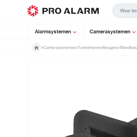
Ga naar de inhoud
Alarmsystemen
Camerasystemen
Camerasystemen
Toebehoren
Beugels
Wandbeu