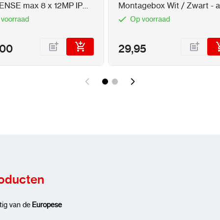
NSE max 8 x 12MP IP
Montagebox Wit / Zwart - a
a's met PoE
van camera
 voorraad
Op voorraad
,00
29,95
roducten
tig van de
Europese