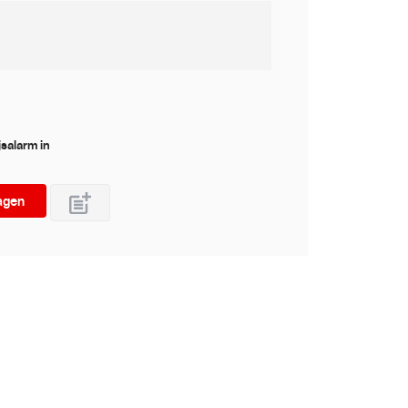
jsalarm in
agen