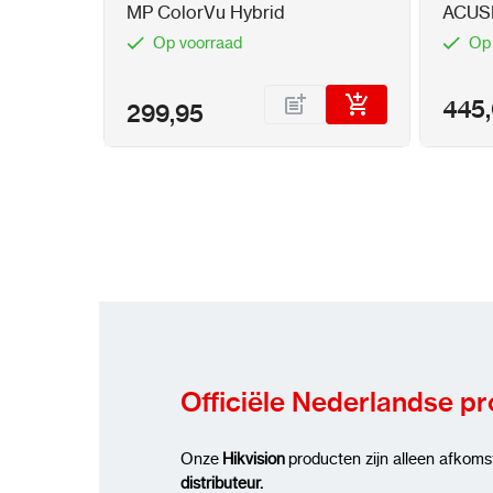
MP ColorVu Hybrid
ACUSE
Camer
Op voorraad
Op
445
299,95
Officiële Nederlandse p
Onze
Hikvision
producten zijn alleen afkoms
distributeur.