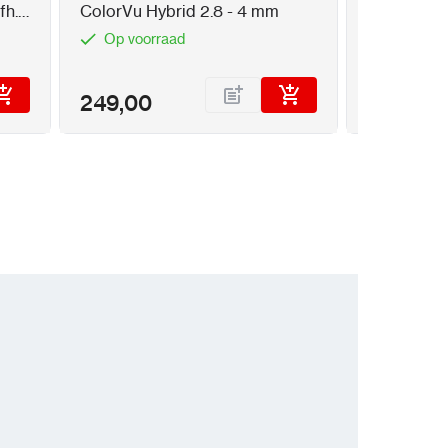
fh.
ColorVu Hybrid 2.8 - 4 mm
PTZ camer
Op voorraad
Op voor
49,50
249,00