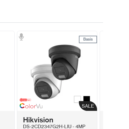
Basis
Basis
Wit
Zwart
Kleur
SALE
SALE
Hikvision
Hikvis
DS-2CD2347G2H-LIU - 4MP
DS-1602ZJ