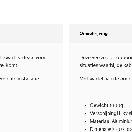
Omschrijving
 zwart is ideaal voor
Deze veelzijdige opbouw
evel komt.
situaties waarbij de kab
dichte installatie.
Met wartel aan de onder
Gewicht
1488g
Verschijning
H ikvi
Materiaal
Aluminium
Dimensie
Φ140×18