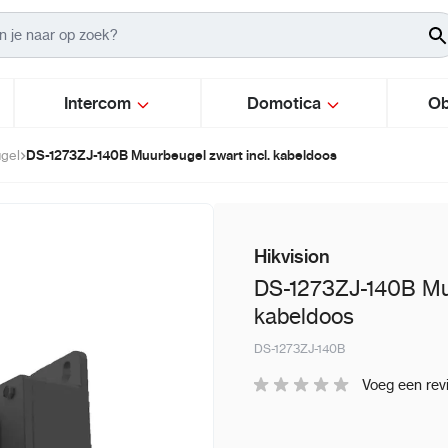
Intercom
Domotica
Ob
DS-1273ZJ-140B Muurbeugel zwart incl. kabeldoos
gel
Hikvision
DS-1273ZJ-140B Muu
kabeldoos
DS-1273ZJ-140B
Voeg een rev