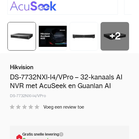
+
2
Hikvision
DS-7732NXI-I4/VPro – 32-kanaals AI
NVR met AcuSeek en Guanlan AI
DS-7732NXI-I4/VPro
Voeg een review toe
Gratis snelle levering