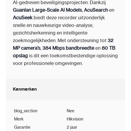
AI-gedreven beveiligingsprojecten. Dankzij
Guanlan Large-Scale AI Models
,
AcuSearch
en
AcuSeek
biedt deze recorder uitzonderlijk
snelle en nauwkeurige video-analyse,
gezichtsherkenning en intelligente
zoekmogelijkheden. Met ondersteuning tot
32
MP camera’s
,
384 Mbps bandbreedte
en
80 TB
opslag
is dit een toekomstbestendige oplossing
voor professionele omgevingen.
Kenmerken
blog_section
Nee
Merk
Hikvision
Garantie
2 jaar