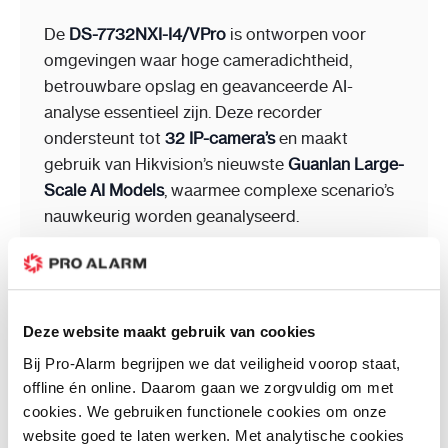
De
DS-7732NXI-I4/VPro
is ontworpen voor
omgevingen waar hoge cameradichtheid,
betrouwbare opslag en geavanceerde AI-
analyse essentieel zijn. Deze recorder
ondersteunt tot
32 IP-camera’s
en maakt
gebruik van Hikvision’s nieuwste
Guanlan Large-
Scale AI Models
, waarmee complexe scenario’s
nauwkeurig worden geanalyseerd.
Dankzij de hoge decodercapaciteit, dubbele
HDMI-uitgang (tot 4K) en ondersteuning voor
camera’s tot
32 MP
is de DS-7732NXI-I4/VPro
Deze website maakt gebruik van cookies
ideaal voor controlekamers en centrale
Bij Pro-Alarm begrijpen we dat veiligheid voorop staat,
meldkamers.
offline én online. Daarom gaan we zorgvuldig om met
cookies. We gebruiken functionele cookies om onze
website goed te laten werken. Met analytische cookies