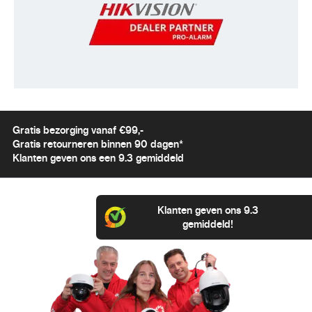
AI by Camera
Face Recognition, ANPR,
People Counting, Heatmap,
Object Detection
Kanalen
32 IP-kanalen
Max. cameraresolutie
Tot 32 MP
Uitgaandebandbreedte
Tot ± 256 Mbps
Gratis bezorging vanaf €99,-
Gratis retourneren binnen 90 dagen*
Inkomendebandbreedte
Tot ± 384 Mbps
Klanten geven ons een 9.3 gemiddeld
Video-decodering
Meerdere 4K-streams
gelijktijdig
Klanten geven ons 9.3
Video-uitgangen
HDMI 4K, VGA
gemiddeld!
PoE-poorten
Geen
PoE-budget
Geen
Opslag
4× SATA HDD