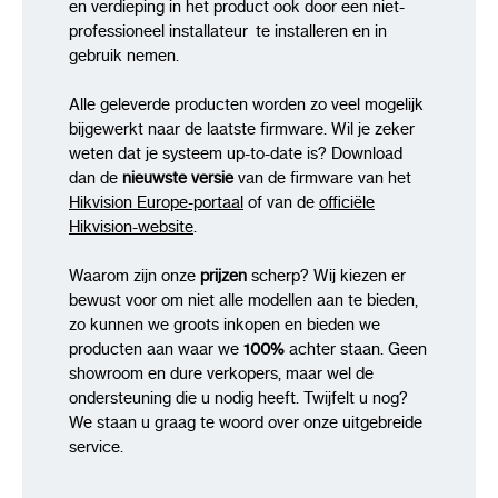
en verdieping in het product ook door een niet-
Technische specificaties – DS-
professioneel installateur te installeren en in
7616NXI-I2/16P/VPro
gebruik nemen.
Alle geleverde producten worden zo veel mogelijk
bijgewerkt naar de laatste firmware. Wil je zeker
weten dat je systeem up-to-date is? Download
Kenmerk
Specificatie
dan de
nieuwste versie
van de firmware van het
Hikvision Europe-portaal
of van de
officiële
Model
DS-7732NXI-I4/VPro
Hikvision-website
.
Serie
VPro
Waarom zijn onze
prijzen
scherp? Wij kiezen er
bewust voor om niet alle modellen aan te bieden,
AI-technologie
Guanlan Large-Scale AI
zo kunnen we groots inkopen en bieden we
AI by Recorder
Face Detection &
producten aan waar we
100%
achter staan. Geen
showroom en dure verkopers, maar wel de
Recognition, AcuSearch,
ondersteuning die u nodig heeft. Twijfelt u nog?
AcuSeek, Perimeter
We staan u graag te woord over onze uitgebreide
Protection, Human/Vehicle
service.
Classification