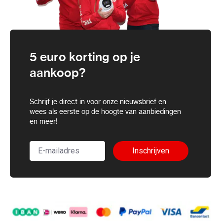
Max. opslagcapaciteit
Tot 20 TB per HDD
USB
2x USB 2.0 + 1x USB 3.0
5 euro korting op je
Netwerk
2× Gigabit Ethernet
aankoop?
Audio I/O
1 in / 1 uit
Alarm I/O
Ja
Schrijf je direct in voor onze nieuwsbrief en
wees als eerste op de hoogte van aanbiedingen
Voeding
100–240V AC
en meer!
Behuizing
Compact desktop /
Inschrijven
rackmount
Bedrijfstemperatuur
–10 °C tot +55 °C