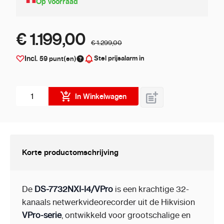
Op voorraad
€ 1.199,00
€ 1.299,00
Stel prijsalarm in
Incl.
59
punt(en)
Aantal stuks
In Winkelwagen
Korte productomschrijving
De
DS-7732NXI-I4/VPro
is een krachtige 32-
kanaals netwerkvideorecorder uit de Hikvision
VPro-serie
, ontwikkeld voor grootschalige en