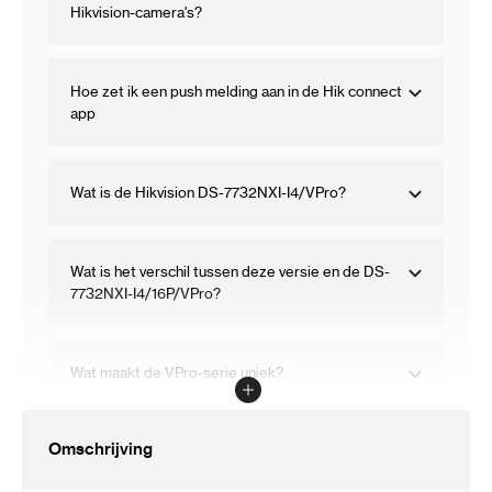
Hikvision-camera's?
Hoe zet ik een push melding aan in de Hik connect
app
Wat is de Hikvision DS-7732NXI-I4/VPro?
Wat is het verschil tussen deze versie en de DS-
7732NXI-I4/16P/VPro?
Wat maakt de VPro-serie uniek?
Omschrijving
Hoeveel camera’s kan ik aansluiten?