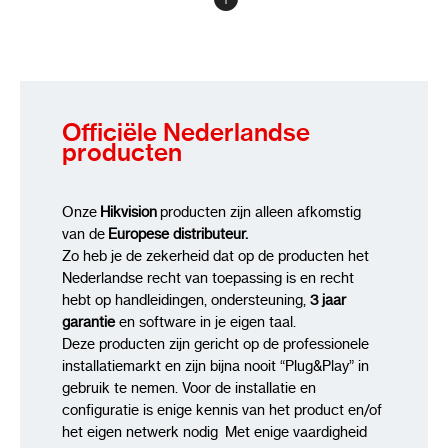
Review versturen
De DS-7732NXI-I4/VPro is uitgerust met
Guanlan Large-Scale AI
, Hikvision’s
geavanceerde AI-architectuur gebaseerd op
Officiële Nederlandse
grootschalige deep-learning modellen. Guanlan
producten
AI analyseert complexe scènes met hoge
nauwkeurigheid en blijft leren van diverse
omgevingen en scenario’s. Hierdoor worden
Onze
Hikvision
producten zijn alleen afkomstig
van de
Europese distributeur.
mensen en voertuigen betrouwbaar herkend,
Zo heb je de zekerheid dat op de producten het
zelfs in drukke of uitdagende situaties, met een
Nederlandse recht van toepassing is en recht
minimale kans op foutmeldingen. Dit resulteert
hebt op handleidingen, ondersteuning,
3 jaar
in stabiele, consistente en professioneel
garantie
en software in je eigen taal.
inzetbare AI-prestaties.
Deze producten zijn gericht op de professionele
installatiemarkt en zijn bijna nooit “Plug&Play” in
gebruik te nemen. Voor de installatie en
configuratie is enige kennis van het product en/of
het eigen netwerk nodig Met enige vaardigheid