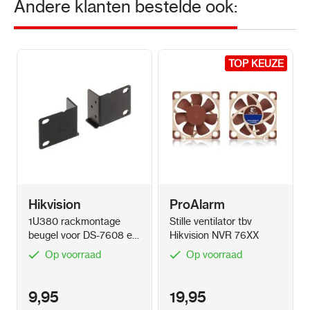
Andere klanten bestelde ook:
Android: Gratis app iVMS-4500 of Hik-Connect
iOS (iPhone): Gratis app iVMS-4500 of Hik-
TOP KEUZE
TOP KEUZE
Connect
Standaard IP-adres: 192.168.1.64
Standaard login / wachtwoord beheerder:
admin / -
RTSP URL:
Hikvision
ProAlarm
rtsp://user:password@192.168.1.64:554/Streaming/Ch
1U380 rackmontage
Stille ventilator tbv
beugel voor DS-7608 en
Hikvision NVR 76XX
- Mainstream
DS-7616
Op voorraad
Op voorraad
rtsp://user:password@192.168.1.64:554/Streaming/Ch
- Secondstream
9,95
19,95