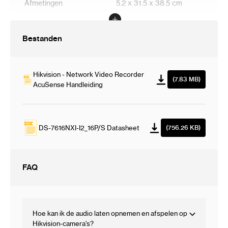
Afmetingen
5.2 x 31.5 x 38.5 cm
Bestanden
Hikvision - Network Video Recorder
(7.83 MB)
AcuSense Handleiding
DS-7616NXI-I2_16P/S Datasheet
(756.26 KB)
FAQ
Hoe kan ik de audio laten opnemen en afspelen op
Hikvision-camera's?