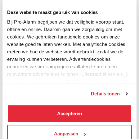
Kwaliteit
UPnP, HTTPS, ONVIF
Deze website maakt gebruik van cookies
Uw naam
Archivering op externe dragers: Backup op
Bij Pro-Alarm begrijpen we dat veiligheid voorop staat,
USB-drive (pendrive)
Samenvatting
offline én online. Daarom gaan we zorgvuldig om met
cookies. We gebruiken functionele cookies om onze
Zoeken en afspelen van opnames:
website goed te laten werken. Met analytische cookies
Review
meten we hoe de website wordt gebruikt, zodat we de
Zoeken van opnamen op tijd en soort
ervaring kunnen verbeteren. Advertentiecookies
gebeurtenissen.
gebruiken we om campagneresultaten te meten en
relevantere advertenties te tonen. Uiteraard alleen als jij
Review versturen
Afspelen:
daar toestemming voor geeft. Als je toestemming geeft,
Bijbehorende producten
delen wij gegevens met onze advertentiepartners. Zij
vooruit, achteruit, versneld, vertraagd
Details tonen
kunnen deze gegevens combineren met informatie die zij
Geavanceerd zoeken (tot op de seconde)
hebben verzameld via het gebruik van hun diensten. Je
Synchroon afspelen van alle kanalen,
kunt alle cookies accepteren, alleen noodzakelijke
functie Smart Search
Accepteren
TOP KEUZE
TOP KEUZE
cookies toestaan of je voorkeuren aanpassen.
Gelijktijdig afspelen van opnamen van max.
8 camera"s @ 1080p
We werken samen met
Aanpassen
21 derden
die uw gegevens