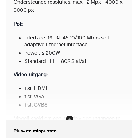
Ondersteunde resoluties: max. 12 Mpx - 4000 x
3000 px
PoE
Interface:
16, RJ-45 10/100 Mbps self-
adaptive Ethernet interface
Power:
≤ 200W
Standard:
IEEE 802.3 af/at
Video-uitgang:
1 st. HDMI
1 st. VGA
1 st. CVBS
Mogelijkheid om een van de videouitgangen te
configureren als SPOT-uitgang
Plus- en minpunten