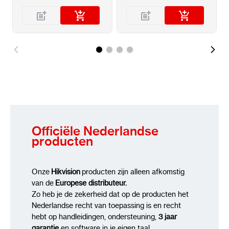
Alarmingangen/uitgangen: 4 / 1
Bewegingsdetectie: 22 x 18 bewegingszones
Belangrijkste functies: NVR van de serie
AcuSense
Filtering van valse alarmen op basis van
herkenning van personen en voertuigen
(lijnoverschrijding, binnendringen) - max. 4 Mpx
Officiële Nederlandse
producten
Intelligente beeldanalyse:
Muisbediening: IR-afstandsbediening
Onze
Hikvision
producten zijn alleen afkomstig
meegeleverd:
van de
Europese distributeur.
Zo heb je de zekerheid dat op de producten het
Voeding: 12 V DC / 3.33 A (adapter
Nederlandse recht van toepassing is en recht
meegeleverd)
hebt op handleidingen, ondersteuning,
3 jaar
garantie
en software in je eigen taal.