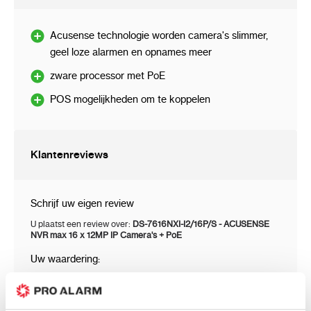
Audio-ondersteuning:
Acusense technologie worden camera's slimmer,
8 Kanalen - Audio van de camera"s
geel loze alarmen en opnames meer
Bidirectionele audio-ondersteuning
zware processor met PoE
Audio-ingang: 1 st. Microfoon, CINCH
POS mogelijkheden om te koppelen
Audio-uitgang: 1 st. CINCH
Beeldcompressiemethode: H.265+ / H.265 /
Klantenreviews
H.264 / H.264+ / MPEG-4
Ondersteunde harde schijven: 2 x 8 TB SATA
Schrijf uw eigen review
U plaatst een review over:
DS-7616NXI-I2/16P/S - ACUSENSE
Opnamemodi: Handmatig, alarm,
NVR max 16 x 12MP IP Camera's + PoE
bewegingsdetectie, rooster
Uw waardering:
Netwerkprotocollen: TCP/IP, PPPoE, DHCP, Hik
Prijs
Prijs / Kwaliteit
Cloud P2P, DNS, DDNS, NTP, SADP, NFS, iSCSI,