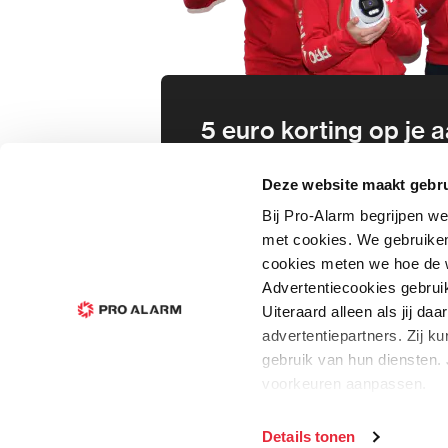
5 euro korting op je
Schrijf je direct in voor onze nie
Deze website maakt gebru
wees als eerste op de hoogte va
Bij Pro-Alarm begrijpen we
aanbiedingen en meer!
met cookies. We gebruiken
cookies meten we hoe de w
In
Advertentiecookies gebrui
Uiteraard alleen als jij d
advertentiepartners. Zij 
gebruik van hun diensten. 
voorkeuren aanpassen.
We werken samen met
21
Details tonen