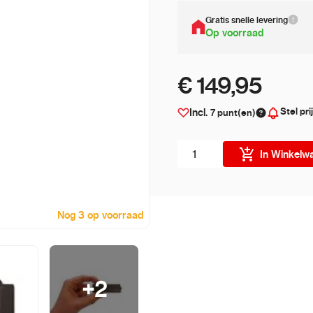
Gratis snelle levering
Op voorraad
€ 149,95
Stel pri
Incl.
7
punt(en)
Aantal stuks
In Winkelw
Nog 3 op voorraad
+
2