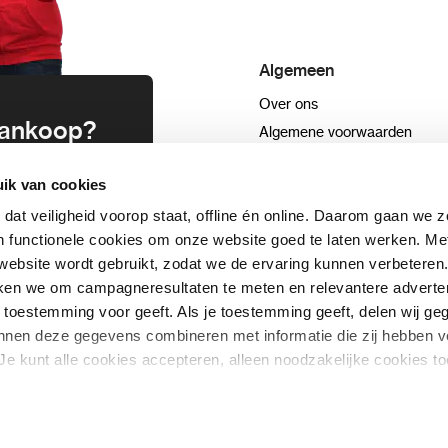
Ben jij klaar om discr
Bestel nu de USB Flas
profiteer van snelle le
Algemeen
✅ Vandaag besteld = sn
Over ons
✅ Veilig betalen
 aankoop?
Algemene voorwaarden
✅ 100% anonieme verz
Privacyverklaring
uwsbrief en
ik van cookies
Blog
n
Sitemap
 dat veiligheid voorop staat, offline én online. Daarom gaan we 
 functionele cookies om onze website goed te laten werken. Me
ebsite wordt gebruikt, zodat we de ervaring kunnen verbeteren
schrijven
ken we om campagneresultaten te meten en relevantere adverten
+31332089022
aar toestemming voor geeft. Als je toestemming geeft, delen wij 
kunnen deze gegevens combineren met informatie die zij hebben v
Je kunt alle cookies accepteren, alleen noodzakelijke cookies to
 derden
die uw gegevens kunnen ontvangen en verwerken.