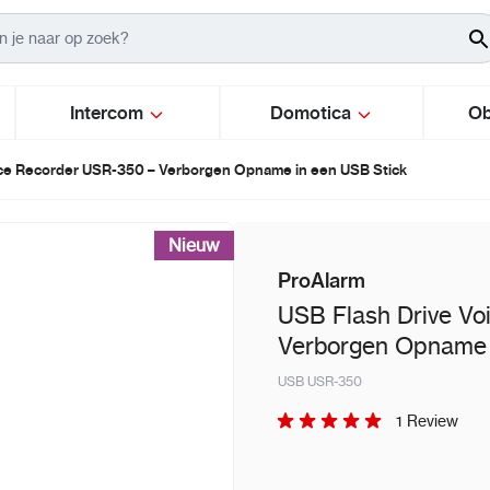
Intercom
Domotica
Ob
ice Recorder USR-350 – Verborgen Opname in een USB Stick
Nieuw
ProAlarm
USB Flash Drive Vo
Verborgen Opname 
USB USR-350
1 Review