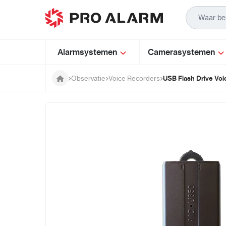
Ga naar de inhoud
Alarmsystemen
Camerasystemen
USB Flash Drive Vo
Observatie
Voice Recorders