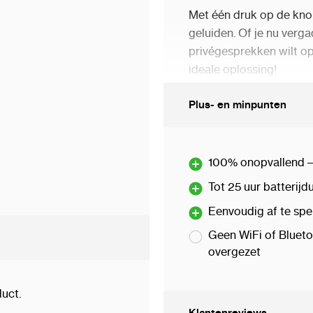
Met één druk op de knop
geluiden. Of je nu verga
privégesprekken wilt op
ideale oplossing!
Waarom de USR-350 de 
Plus- en minpunten
✅ Ultra-discreet design
vermoedt iets
100% onopvallend – 
✅ Hoge geluidskwalitei
Tot 25 uur batterij
ruis
✅ Voice Activated Recor
Eenvoudig af te spe
en bespaart opslag
Geen WiFi of Bluet
✅ Tot 25 uur opname op
overgezet
batterij
✅ 8GB opslagcapacitei
uct.
opnames
Klantenreviews