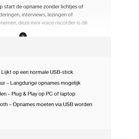
 start de opname zonder lichtjes of
deringen, interviews, lezingen of
nemen, deze mini voice recorder is dé
Beste Keuze is?
 – Lijkt op een gewone USB-stick, niemand
Lijkt op een normale USB-stick
t – Kristalheldere audio-opnames zonder
duur – Langdurige opnames mogelijk
ding (VAR) – Start automatisch bij geluid
len – Plug & Play op PC of laptop
ooth – Opnames moeten via USB worden
 één lading – Geen zorgen over een lege
t – Genoeg ruimte voor honderden uren