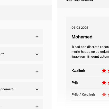
✅ Geen software nodig 
Mac
✅ Automatische besta
automatisch georganis
✅ Snelle overdracht vi
06-03-2025
computer
Mohamed
Perfect voor discreet en
Ik had een discrete reco
journalist, student, man
merkt het op en de geluid
en?
voice recorder helpt j
liggen en hij neemt autom
vast te leggen!
Kwaliteit
Voor Wie is Deze Geav
Prijs
Professionals & Onderne
t opnemen?
gesprekken en vergader
Prijs / Kwaliteit
Studenten & Onderzoek
later terug te luisteren.
?