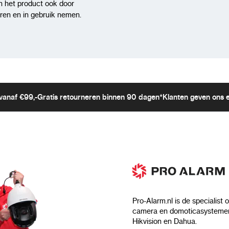
recorder werkt direct o
n het product ook door
Review versturen
leren en in gebruik nemen.
Technische Specificati
350
Opnamekwaliteit: 192 k
Opslagcapaciteit: 8GB
Batterijduur: Tot 25 uu
vanaf €99,-
Gratis retourneren binnen 90 dagen*
Klanten geven ons 
dagen stand-by
Voice Activated Recordi
Compatibiliteit: Plug 
USB-opladen & data-ove
USB
Gebruik deze USB-stick
vermoeden dat dit een 
Pro-Alarm.nl is de specialist 
camera en domoticasystemen
Bestel Vandaag Nog Jo
Hikvision en Dahua.