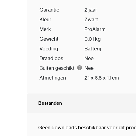
Garantie
2 jaar
Kleur
Zwart
Merk
ProAlarm
Gewicht
0.01 kg
Voeding
Batterij
Draadloos
Nee
Buiten geschikt
Nee
Afmetingen
2.1 x 6.8 x 1.1 cm
Bestanden
Geen downloads beschikbaar voor dit prod