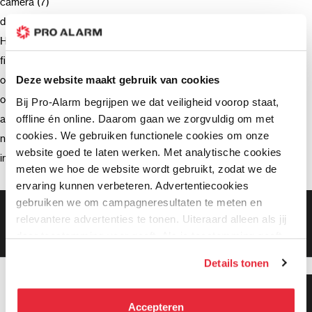
camera (7)
deurbel (4)
Hikvision (3)
firmware (3)
ondersteuning (2)
Deze website maakt gebruik van cookies
opnemen (2)
Bij Pro-Alarm begrijpen we dat veiligheid voorop staat,
offline én online. Daarom gaan we zorgvuldig om met
advies (2)
cookies. We gebruiken functionele cookies om onze
netwerkrecorder (2)
website goed te laten werken. Met analytische cookies
intercom (2)
meten we hoe de website wordt gebruikt, zodat we de
ervaring kunnen verbeteren. Advertentiecookies
gebruiken we om campagneresultaten te meten en
Gratis bezorging vanaf €99,-
relevantere advertenties te tonen. Uiteraard alleen als jij
Gratis retourneren binnen 90 dagen*
daar toestemming voor geeft. Als je toestemming geeft,
Klanten geven ons een 9.3 gemiddeld
delen wij gegevens met onze advertentiepartners. Zij
Details tonen
kunnen deze gegevens combineren met informatie die zij
hebben verzameld via het gebruik van hun diensten. Je
Klanten geven ons 9.3
kunt alle cookies accepteren, alleen noodzakelijke
gemiddeld!
Accepteren