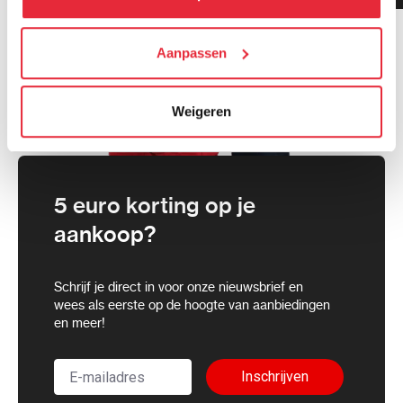
cookies toestaan of je voorkeuren aanpassen.
We werken samen met
Aanpassen
21 derden
die uw gegevens
kunnen ontvangen en verwerken.
Weigeren
5 euro korting op je
aankoop?
Schrijf je direct in voor onze nieuwsbrief en
wees als eerste op de hoogte van aanbiedingen
en meer!
Inschrijven