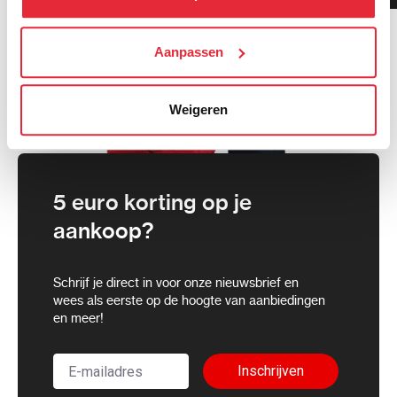
cookies toestaan of je voorkeuren aanpassen.
We werken samen met
Aanpassen
21 derden
die uw gegevens
kunnen ontvangen en verwerken.
Weigeren
5 euro korting op je
aankoop?
Schrijf je direct in voor onze nieuwsbrief en
wees als eerste op de hoogte van aanbiedingen
en meer!
Inschrijven