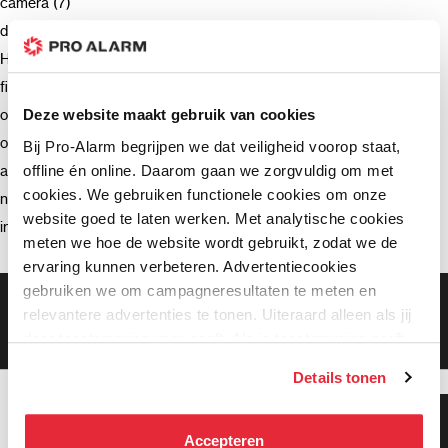
camera (7)
deurbel (4)
Hikvision (3)
firmware (3)
ondersteuning (2)
Deze website maakt gebruik van cookies
opnemen (2)
Bij Pro-Alarm begrijpen we dat veiligheid voorop staat,
offline én online. Daarom gaan we zorgvuldig om met
advies (2)
cookies. We gebruiken functionele cookies om onze
netwerkrecorder (2)
website goed te laten werken. Met analytische cookies
intercom (2)
meten we hoe de website wordt gebruikt, zodat we de
ervaring kunnen verbeteren. Advertentiecookies
gebruiken we om campagneresultaten te meten en
Gratis bezorging vanaf €99,-
relevantere advertenties te tonen. Uiteraard alleen als jij
Gratis retourneren binnen 90 dagen*
daar toestemming voor geeft. Als je toestemming geeft,
Klanten geven ons een 9.3 gemiddeld
delen wij gegevens met onze advertentiepartners. Zij
Details tonen
kunnen deze gegevens combineren met informatie die zij
hebben verzameld via het gebruik van hun diensten. Je
Klanten geven ons 9.3
kunt alle cookies accepteren, alleen noodzakelijke
gemiddeld!
Accepteren