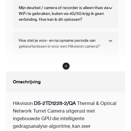
Mijn deurbel / camera of recorder is alleen thuis via
WiFi te gebruiken, buiten via 4G/5G krijg ik geen
verbinding. Hoe kan ik dit oplossen?
Hoe stel je voor- en na opname periode van
gebeurtenissen in voor een Hikvision camera?
Kan een IP camera op SD kaart opnemen?
Omschrijving
Hoe kan ik een firmware upgrade uitvoeren op mijn
Hikvision IP camera?
Hikvision
DS-2TD1228-2/QA
Thermal & Optical
Network Turret Camera uitgerust met
Welk soort netwerkkabel moet ik kiezen om deze
ingebouwde GPU die intelligente
camera aan te sluiten?
gedragsanalyse-algoritme, kan zeer