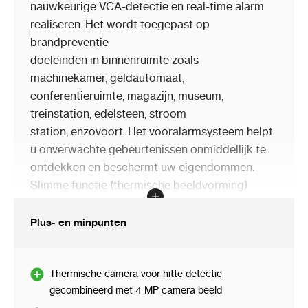
nauwkeurige VCA-detectie en real-time alarm
realiseren. Het wordt toegepast op
Moet ik een montagebox of camerabeugel
gebruiken voor de installatie van deze camera?
brandpreventie
doeleinden in binnenruimte zoals
machinekamer, geldautomaat,
conferentieruimte, magazijn, museum,
treinstation, edelsteen, stroom
station, enzovoort. Het vooralarmsysteem helpt
u onverwachte gebeurtenissen onmiddellijk te
ontdekken en beschermt uw eigendommen.
Slimme functie (thermische beeldvorming)
Beeldverwerkingstechnologie: adaptieve
Plus- en minpunten
AGC, DDE, 3D DNR, NETD minder dan 40
mK (25 ° C), F # = 1,1
Gedragsanalyse-functie, gebaseerd op
Thermische camera voor hitte detectie
deep learning-algoritme:
gecombineerd met 4 MP camera beeld
Lijnovergang, Intrusion, Region Entrance &