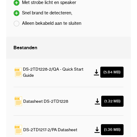
Exit
Met strobe licht en speaker
Alarmfunctie voor temperatuuruitzondering
Snel brand te detecteren,
Branddetectie-algoritme
Alleen bekabeld aan te sluiten
Bi-spectrum beeldfusie, beeld in
beeldvoorbeeld
Stroboscoop en audio-alarm
Bestanden
Thermal Imaging Module Functie
256 x 192 resolutiesensor (thermisch) 2688
× 1520 4MP optische sensor
DS-2TD1228-2/QA - Quick Start
3D DNR, 15 kleurpaletten instelbaar,
(5.84 MB)
Guide
beelddetailverbetering en
contrastaanpassing
Spiegelbeeld, digitale zoom × 2, × 4, × 8
Datasheet DS-2TD1228
(1.32 MB)
DS-2TD1217-2/PA Datasheet
(1.36 MB)