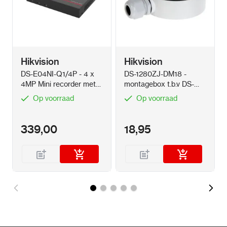
Hikvision
Hikvision
DS-E04NI-Q1/4P - 4 x
DS-1280ZJ-DM18 -
4MP Mini recorder met
montagebox t.b.v DS-
1TB SSD met PoE
2CD21XX
Op voorraad
Op voorraad
339,00
18,95