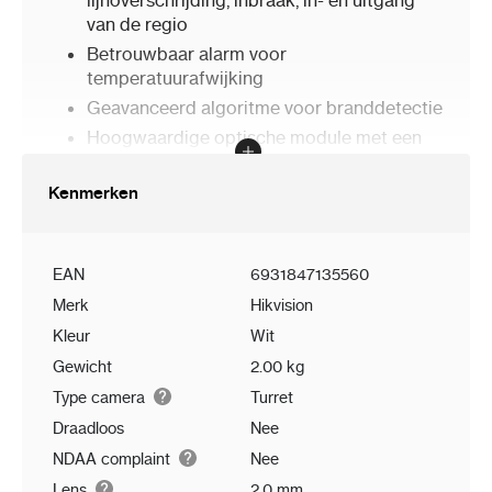
lijnoverschrijding, inbraak, in- en uitgang
van de regio
Betrouwbaar alarm voor
temperatuurafwijking
Geavanceerd algoritme voor branddetectie
Hoogwaardige optische module met een
resolutie van 4 MP
Bi-spectrum beeldfusie, beeld-in-beeld
Kenmerken
preview
Flitslicht en audio-alarm
EAN
6931847135560
Merk
Hikvision
Kleur
Wit
Gewicht
2.00 kg
Type camera
Turret
Draadloos
Nee
NDAA complaint
Nee
Lens
2.0 mm