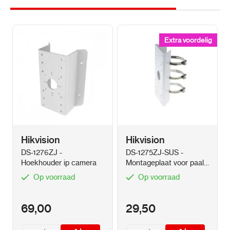
Extra voordelig
Extra voordelig
Hikvision
Hikvision
DS-1276ZJ -
DS-1275ZJ-SUS -
Hoekhouder ip camera
Montageplaat voor paal
Wit
Op voorraad
Op voorraad
69,00
29,50