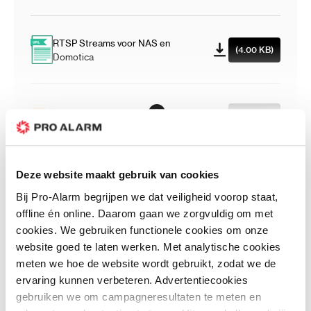
RTSP Streams voor NAS en
(4.00 KB)
Domotica
DS-2TD1228-2/QA - User Manual
(2.32 MB)
Klantenreviews
Deze website maakt gebruik van cookies
Schrijf uw eigen review
Bij Pro-Alarm begrijpen we dat veiligheid voorop staat,
U plaatst een review over:
DS-2TD1228-2/QA - Thermisch bi-
offline én online. Daarom gaan we zorgvuldig om met
spectrum dome, 2 mm, Strobe/Audio 4 MP camera
cookies. We gebruiken functionele cookies om onze
Uw waardering:
website goed te laten werken. Met analytische cookies
meten we hoe de website wordt gebruikt, zodat we de
Prijs
ervaring kunnen verbeteren. Advertentiecookies
Prijs / Kwaliteit
Kwaliteit
gebruiken we om campagneresultaten te meten en