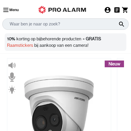
Ga naar de inhoud
Menu
Info
10%
korting op bijbehorende producten +
GRATIS
Raamstickers
bij aankoop van een camera!
Nieuw