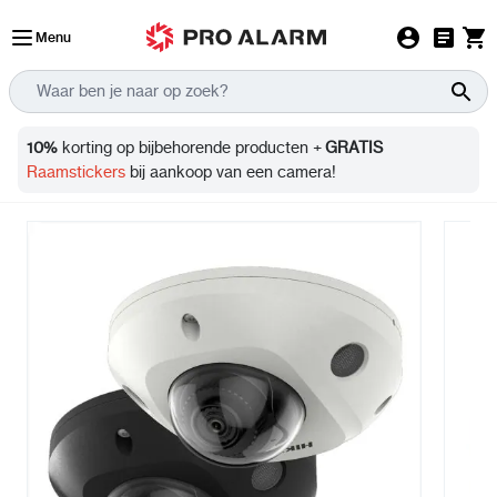
Ga naar de inhoud
Menu
Info
10%
korting op bijbehorende producten +
GRATIS
Raamstickers
bij aankoop van een camera!