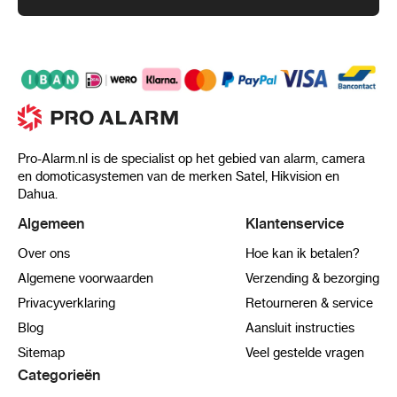
12 VDC ± 25%, reverse polarity protection
PoE: 802.3af, Class 3
Power Consumption And Current
12 VDC, 0.58 A, max. 7 W
Pro-Alarm.nl is de specialist op het gebied van alarm, camera
PoE: (802.3af, 36 V to 57 V), 0.24 A to 0.15 A,
en domoticasystemen van de merken Satel, Hikvision en
max. 8.5 W
Dahua.
Algemeen
Klantenservice
Power Interface
Ø5.5 mm coaxial power
plug
Over ons
Hoe kan ik betalen?
Camera Dimension
Ø120 mm ×4 mm (Ø4.7"
Algemene voorwaarden
Verzending & bezorging
× 2.7")
Privacyverklaring
Retourneren & service
Package Dimension
134 × 134 × 108 mm
Blog
Aansluit instructies
(5.3" × 5.3" × 4.3")
Sitemap
Veel gestelde vragen
Camera Weight
370 g (0.8 lb.)
Categorieën
With Package Weight
650 g (1.4 lb.)