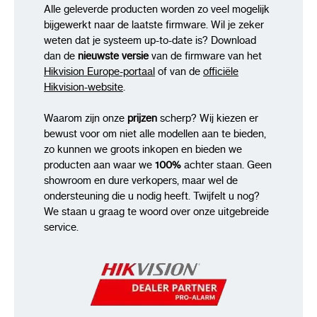
network replenishment (ANR)
Alle geleverde producten worden zo veel mogelijk
bijgewerkt naar de laatste firmware. Wil je zeker
Together with high-end Hikvision memory card,
weten dat je systeem up-to-date is? Download
memory card encryption and health detection
dan de
nieuwste versie
van de firmware van het
are supported
Hikvision Europe-portaal
of van de
officiële
Hikvision-website
.
Client
iVMS-4200, Hik-Connect, Hik-Central
Waarom zijn onze
prijzen
scherp? Wij kiezen er
Web Browser
bewust voor om niet alle modellen aan te bieden,
zo kunnen we groots inkopen en bieden we
Plug-in required live view: IE 10, IE 11
producten aan waar we
100%
achter staan. Geen
showroom en dure verkopers, maar wel de
Plug-in free live view: Chrome 57.0+, Firefox
ondersteuning die u nodig heeft. Twijfelt u nog?
52.0+
We staan u graag te woord over onze uitgebreide
service.
Local service: Chrome 57.0+, Firefox 52.0+
Image
Day/Night Switch
Day, Night, Auto,
Schedule