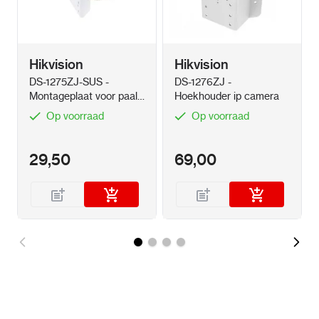
Region Of Interest (ROI)
1 fixed region for main
stream and sub-stream
Hikvision
Hikvision
Audio
DS-1275ZJ-SUS -
DS-1276ZJ -
Montageplaat voor paal
Hoekhouder ip camera
Environment Noise Filtering
Yes
Wit
Op voorraad
Op voorraad
Audio Sampling Rate
8 kHz/16 kHz/32
kHz/44.1 kHz/48 kHz
29,50
69,00
Audio
Compression
711ulaw/G.711alaw/G.722.1/G.72
Audio Bit Rate
64Kbps(G.711 ulaw)/64
Kbps(G.711
alaw)/16Kbps(G.722.1)/16Kbps(G.726)/32
to 192Kbps(MP2L2)/ 8 to
320Kbps(MP3)/16 to 64Kbps(AAC)
Network