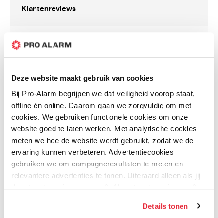
Klantenreviews
IR Range
Up to 30 m
IR Wavelength
850 nm
Smart Supplement Light
Yes
Schrijf uw eigen review
Supplement Light Type
IR
U plaatst een review over:
DS-2CD2546G2-IS - 4MP 2.8mm mini
dome
Video
Deze website maakt gebruik van cookies
Uw waardering:
Bij Pro-Alarm begrijpen we dat veiligheid voorop staat,
Resolution
2592 × 1944
Kwaliteit
offline én online. Daarom gaan we zorgvuldig om met
Prijs
Main Stream
cookies. We gebruiken functionele cookies om onze
Prijs / Kwaliteit
website goed te laten werken. Met analytische cookies
50Hz: 20 fps (2592 × 1944)
Uw naam
meten we hoe de website wordt gebruikt, zodat we de
ervaring kunnen verbeteren. Advertentiecookies
25 fps (2688 × 1520, 2304 × 1296, 1920 × 1080,
gebruiken we om campagneresultaten te meten en
Samenvatting
1280 × 720)
relevantere advertenties te tonen. Uiteraard alleen als jij
daar toestemming voor geeft. Als je toestemming geeft,
Review
60Hz: 20 fps (2592 × 1944)
delen wij gegevens met onze advertentiepartners. Zij
Details tonen
kunnen deze gegevens combineren met informatie die zij
30 fps (2688 × 1520, 2304 × 1296, 1920 × 1080,