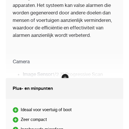
apparaten. Het systeem kan valse alarmen die
Moet ik een montagebox of camerabeugel
gebruiken voor de installatie van deze camera?
worden gegenereerd door andere doelen dan
mensen of voertuigen aanzienlijk verminderen,
waardoor de efficiëntie en effectiviteit van
alarmen aanzienlijk wordt verbeterd.
Camera
Image Sensor
1/2.7" Progressive Scan
CMOS
Plus- en minpunten
Illumination
Color: 0.003 Lux @ (F1.4, AGC
ON)
Shutter Speed
1/3 s to 1/100,000 s
Ideaal voor voertuig of boot
Day & Night
ICR Cut
Angle Adjustment
Pan: -30° to 30°, tilt: 0° to
Zeer compact
75°, rotate: 0° to 360°