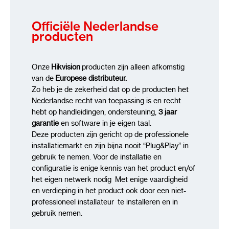
Simultaneous Live View
Up to 6 channels
API
Open Network Video Interface (Porfile
Officiële Nederlandse
S, Profile G), ISAPI, SDK
producten
Protocols
TCP/IP, ICMP, HTTP, HTTPS, FTP,
DHCP, DNS, DDNS, RTP, RTSP, NTP, UPnP,
SMTP, IGMP, 802.1X, QoS, IPv4, IPv6, UDP,
Onze
Hikvision
producten zijn alleen afkomstig
Bonjour, SSL/TLS, PPPoE, SNMP
van de
Europese distributeur.
User/Host
Up to 32 users. 3 user levels:
Zo heb je de zekerheid dat op de producten het
administrator, operator and user
Nederlandse recht van toepassing is en recht
Security
Password protection, complicated
hebt op handleidingen, ondersteuning,
3 jaar
password, HTTPS encryption, IP address
garantie
en software in je eigen taal.
filter, Security Audit Log, basic and digest
Deze producten zijn gericht op de professionele
authentication for HTTP/HTTPS, TLS 1.1/1.2,
installatiemarkt en zijn bijna nooit “Plug&Play” in
WSSE and digest authentication for Open
gebruik te nemen. Voor de installatie en
Network Video Interface
configuratie is enige kennis van het product en/of
het eigen netwerk nodig Met enige vaardigheid
Network Storage
en verdieping in het product ook door een niet-
professioneel installateur te installeren en in
MicroSD/SDHC/SDXC card (256 GB) local
gebruik nemen.
storage, and NAS (NFS, SMB/CIFS), auto