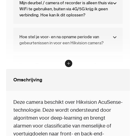
Mijn deurbel / camera of recorder is alleen thuis via
WiFi te gebruiken, buiten via 4G/5G krijg ik geen
verbinding. Hoe kan ik dit oplossen?
Hoe stel je voor- en na opname periode van
gebeurtenissen in voor een Hikvision camera?
Kan een IP camera op SD kaart opnemen?
Omschrijving
Hoe kan ik een firmware upgrade uitvoeren op mijn
Hikvision IP camera?
Deze camera beschikt over Hikvision AcuSense-
technologie. Deze wordt ondersteund door
Welk soort netwerkkabel moet ik kiezen om deze
algoritmen voor deep-learning en brengt
camera aan te sluiten?
alarmen voor classificatie van menselijke of
voertuigdoelen naar front- en back-end-