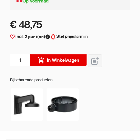
Op voorraad
€ 48,75
Stel prijsalarm in
Incl.
2
punt(en)
Aantal stuks
In Winkelwagen
Bijbehorende producten