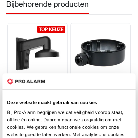
Bijbehorende producten
TOP KEUZE
TOP KEUZE
Hikvision
Hikvision
DS-1273ZJ-140
DS-1280ZJ-DM21
Deze website maakt gebruik van cookies
Muurbeugel Zwart
Montagebox Zwart
Bij Pro-Alarm begrijpen we dat veiligheid voorop staat,
Op voorraad
Op voorraad
offline én online. Daarom gaan we zorgvuldig om met
cookies. We gebruiken functionele cookies om onze
42,50
29,95
website goed te laten werken. Met analytische cookies