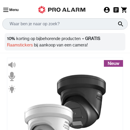
Ga naar de inhoud
Menu
Info
10%
korting op bijbehorende producten +
GRATIS
Raamstickers
bij aankoop van een camera!
Nieuw