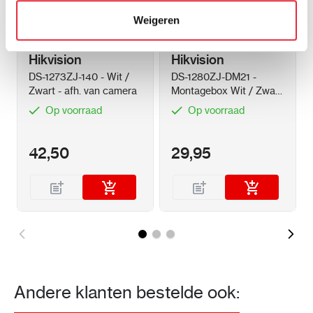
bewegingsdetectie, en videoverval
Weigeren
(tampering)
Alarmen: Geluid, stroboscooplicht,
FTP/NAS uploaden, e-mailmeldingen, en
Hikvision
Hikvision
externe alarmoutput
DS-1273ZJ-140 - Wit /
DS-1280ZJ-DM21 -
Zwart - afh. van camera
Montagebox Wit / Zwart
- afh. van camera
Op voorraad
Op voorraad
Netwerk en Opslag
42,50
29,95
Netwerkinterface: 1 RJ45 poort voor
10/100 Mbps
Opslag: MicroSD-kaartsleuf (tot 512 GB),
NAS (NFS, SMB/CIFS)
Beveiliging: HTTPS encryptie, 802.1X,
wachtwoordbeveiliging, IP-filtering
Andere klanten bestelde ook: