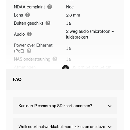
NDAA complaint
Nee
Lens
2.8 mm
Buiten geschikt
Ja
2 weg audio (microfoon +
Audio
luidspreker)
Power over Ethernet
Ja
(PoE)
NAS ondersteuning
Ja
Afmetingen
13.83 x 11.54 x 11.54 cm
FAQ
Kan een IP camera op SD kaart opnemen?
Welk soort netwerkkabel moet ik kiezen om deze