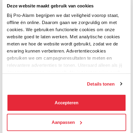
Uw naam
Deze website maakt gebruik van cookies
Audio
Bij Pro-Alarm begrijpen we dat veiligheid voorop staat,
Samenvatting
offline én online. Daarom gaan we zorgvuldig om met
Tweerichtingsaudio: Ja, met ingebouwde
cookies. We gebruiken functionele cookies om onze
Review
microfoon en luidspreker
website goed te laten werken. Met analytische cookies
Audioformaten: G.711, G.726, MP2L2, MP3,
meten we hoe de website wordt gebruikt, zodat we de
AAC-LC
ervaring kunnen verbeteren. Advertentiecookies
Ingang/Uitgang: Line in/line out via
gebruiken we om campagneresultaten te meten en
Review versturen
terminal blokken
relevantere advertenties te tonen. Uiteraard alleen als jij
Bijbehorende producten
daar toestemming voor geeft. Als je toestemming geeft,
delen wij gegevens met onze advertentiepartners. Zij
Details tonen
kunnen deze gegevens combineren met informatie die zij
Slimme Functies
hebben verzameld via het gebruik van hun diensten. Je
AcuSense: Diepe leertechnologie voor het
kunt alle cookies accepteren, alleen noodzakelijke
Accepteren
detecteren van mensen en voertuigen
cookies toestaan of je voorkeuren aanpassen.
Perimeterbescherming: Lijnoverschrijding,
inbraak, gebiedsinhoud/uitgang
We werken samen met
Aanpassen
21 derden
die uw gegevens
kunnen ontvangen en verwerken.
Slimme gebeurtenissen: Scene change,