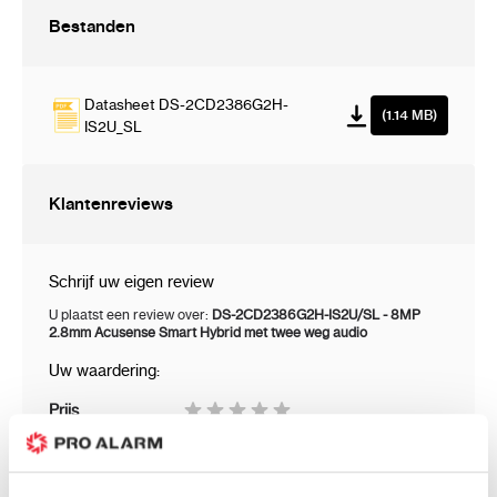
IR-Bereik: Tot 30 meter
Bestanden
Slimme verlichting: Niet van toepassing
(ColorVu gebruikt weinig licht voor
kleurbeelden)
Datasheet DS-2CD2386G2H-
(1.14 MB)
IS2U_SL
Video en Compressie
Klantenreviews
Compressieformaten: H.265+, H.265,
H.264+, H.264
Schrijf uw eigen review
Maximale Beeldsnelheid: 30 fps bij 8 MP
U plaatst een review over:
DS-2CD2386G2H-IS2U/SL - 8MP
2.8mm Acusense Smart Hybrid met twee weg audio
Bitrate Controle: CBR/VBR
Region of Interest (ROI): 1 vast regio voor
Uw waardering:
de hoofd- en substream
Prijs
Substream: Ondersteunt
Prijs / Kwaliteit
H.265/H.264/MJPEG
Kwaliteit