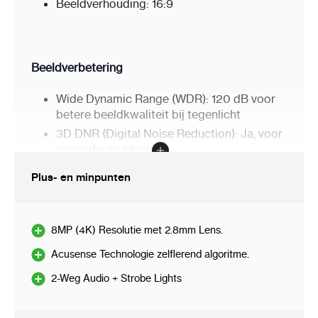
Beeldverhouding: 16:9
Beeldverbetering
Wide Dynamic Range (WDR): 120 dB voor
betere beeldkwaliteit bij tegenlicht
3D DNR (Digital Noise Reduction): Ja, voor
ruisonderdrukking
BLC (Backlight Compensation) en HLC
Plus- en minpunten
(Highlight Compensation): Ja
Privacy Masks: 4 instelbare maskers
8MP (4K) Resolutie met 2.8mm Lens.
Acusense Technologie zelflerend algoritme.
Lichttechnologie
2-Weg Audio + Strobe Lights
ColorVu: Maakt kleurweergave mogelijk bij
zeer weinig licht zonder externe verlichting