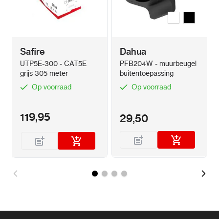
Wit
Zwart
Kleur
Safire
Dahua
UTP5E-300 - CAT5E
PFB204W - muurbeugel
grijs 305 meter
buitentoepassing
Op voorraad
Op voorraad
119,95
29,50