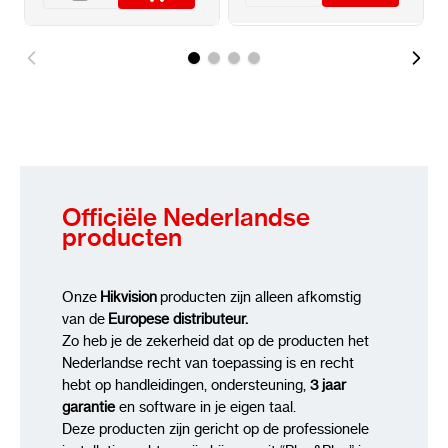
Geavanceerde beeldinstellingen:
Rotatiemodus, helderheid, contrast,
scherpte, witbalans
Privacymaskering: 4 instelbare polygonen
WDR: Voor betere beelden in moeilijk
verlichte omgevingen
Officiële Nederlandse
producten
Onze
Hikvision
producten zijn alleen afkomstig
van de
Europese distributeur.
Zo heb je de zekerheid dat op de producten het
Nederlandse recht van toepassing is en recht
hebt op handleidingen, ondersteuning,
3 jaar
garantie
en software in je eigen taal.
Deze producten zijn gericht op de professionele