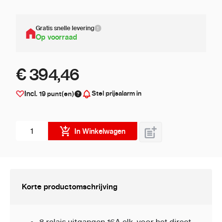
Gratis snelle levering
Op voorraad
€ 394,46
Stel prijsalarm in
Incl.
19
punt(en)
Aantal stuks
In Winkelwagen
Korte productomschrijving