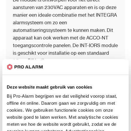
aansturen van 230VAC apparaten en is op deze
manier een ideale combinatie met het INTEGRA
alarmsysteem om zo een
automatiseringssysteem te kunnen maken. Dit
apparaat kan ook werken met de ACCO-NT
toegangscontrole panelen. De INT-IORS module
is geschikt voor installatie op een standaard
35mm DIN rail.
Plus- en minpunten
Deze website maakt gebruik van cookies
Bij Pro-Alarm begrijpen we dat veiligheid voorop staat,
offline én online. Daarom gaan we zorgvuldig om met
8 apparaten te schakelen via uitgangen, ook
cookies. We gebruiken functionele cookies om onze
schakelaars aan te sluiten
website goed te laten werken. Met analytische cookies
Ideaal voor het aansturen van apparaten
meten we hoe de website wordt gebruikt, zodat we de
op 35mm din te monteren of met 4 schroeven