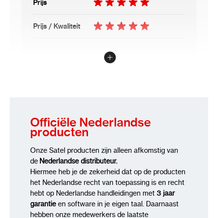
Prijs
Prijs / Kwaliteit
Schrijf uw eigen review
U plaatst een review over:
INT-IORS - DIN-rail geschikte zones
en uitgangen (8 zones en 8 x 230 VAC relais)
Officiële Nederlandse
Uw waardering:
producten
Prijs
Prijs / Kwaliteit
Onze Satel producten zijn alleen afkomstig van
Kwaliteit
de
Nederlandse distributeur.
Hiermee heb je de zekerheid dat op de producten
Uw naam
het Nederlandse recht van toepassing is en recht
hebt op Nederlandse handleidingen met
3 jaar
garantie
en software in je eigen taal. Daarnaast
Samenvatting
hebben onze medewerkers de laatste