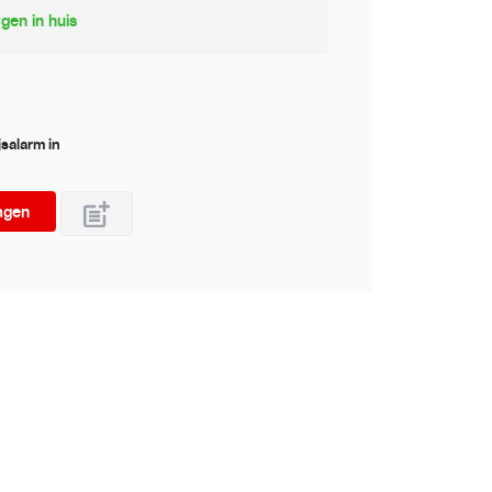
gen in huis
jsalarm in
agen