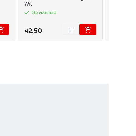
Wit
MP ColorV
Op voorraad
Op voor
42,50
299,95