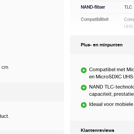
NAND-flitser
TLC
Compatibiliteit
Comp
UHS-
Klas
10 U
Plus- en minpunten
Bedrijfstemperatuur
0º ~
0 cm
Compatibel met Mi
en MicroSDXC UHS-
NAND TLC-technolog
capaciteit, prestatie
Ideaal voor mobiele 
uct.
Klantenreviews