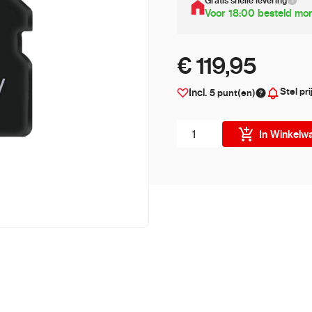
Gratis snelle levering
Voor 18:00 besteld mor
€ 119,95
Stel pri
Incl.
5
punt(en)
Aantal stuks
In Winkelw