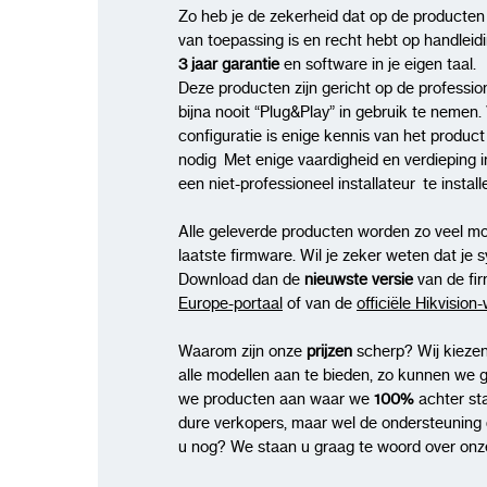
Zo heb je de zekerheid dat op de producten
van toepassing is en recht hebt op handleid
3 jaar garantie
en software in je eigen taal.
Deze producten zijn gericht op de profession
bijna nooit “Plug&Play” in gebruik te nemen. 
configuratie is enige kennis van het produc
nodig Met enige vaardigheid en verdieping i
een niet-professioneel installateur te insta
Alle geleverde producten worden zo veel mo
laatste firmware. Wil je zeker weten dat je 
Download dan de
nieuwste versie
van de fi
Europe-portaal
of van de
officiële Hikvision
Waarom zijn onze
prijzen
scherp? Wij kiezen
alle modellen aan te bieden, zo kunnen we 
we producten aan waar we
100%
achter st
dure verkopers, maar wel de ondersteuning di
u nog? We staan u graag te woord over onze