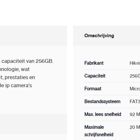
Omschrijving
 capaciteit van 256GB.
Fabrikant
Hikvi
nologie, wat
Capaciteit
256
, prestaties en
ele ip camera's
Formaat
Micr
Bestandssysteem
FAT
Max. lees snelheid
92 M
Maximale
20 M
schrijfsnelheid