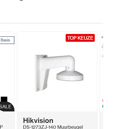
TOP KEUZE
TOP KEUZE
Basis
Basis
t
Zwart
SALE
SALE
Hikvision
Hikvis
P
DS-1273ZJ-140 Muurbeugel
DS-2CD23