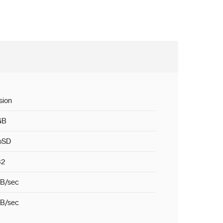
sion
GB
oSD
32
B/sec
B/sec