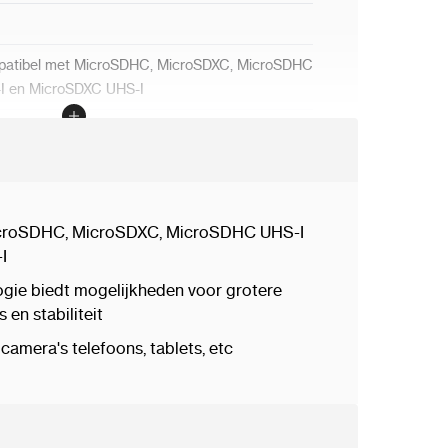
atibel met MicroSDHC, MicroSDXC, MicroSDHC
I en MicroSDXC UHS-I
1
 70º
croSDHC, MicroSDXC, MicroSDHC UHS-I
I
ie biedt mogelijkheden voor grotere
s en stabiliteit
camera's telefoons, tablets, etc