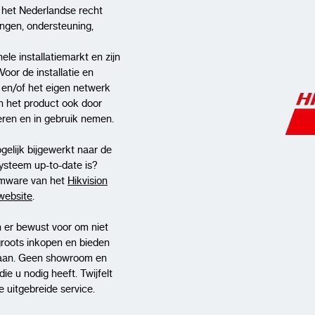
 het Nederlandse recht
ingen, ondersteuning,
ele installatiemarkt en zijn
Voor de installatie en
t en/of het eigen netwerk
n het product ook door
lleren en in gebruik nemen.
gelijk bijgewerkt naar de
systeem up-to-date is?
rmware van het
Hikvision
-website
.
 er bewust voor om niet
groots inkopen en bieden
aan. Geen showroom en
e u nodig heeft. Twijfelt
 uitgebreide service.