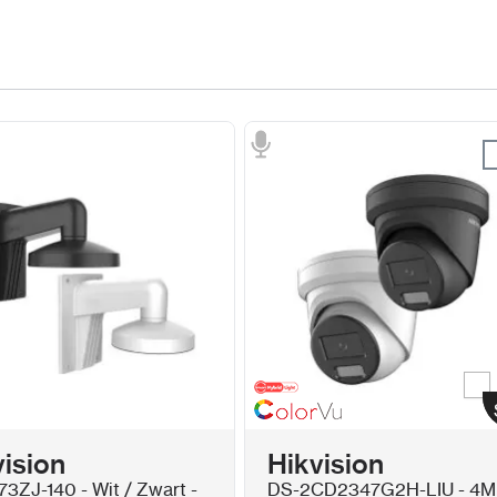
Review versturen
Wi
Kleur
vision
Hikvision
73ZJ-140 - Wit / Zwart -
DS-2CD2347G2H-LIU - 4M