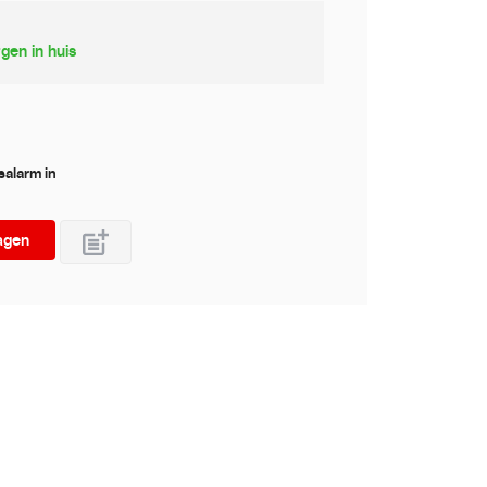
gen in huis
jsalarm in
agen