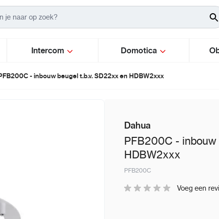
Intercom
Domotica
Ob
PFB200C - inbouw beugel t.b.v. SD22xx en HDBW2xxx
Dahua
PFB200C - inbouw b
HDBW2xxx
PFB200C
Voeg een rev