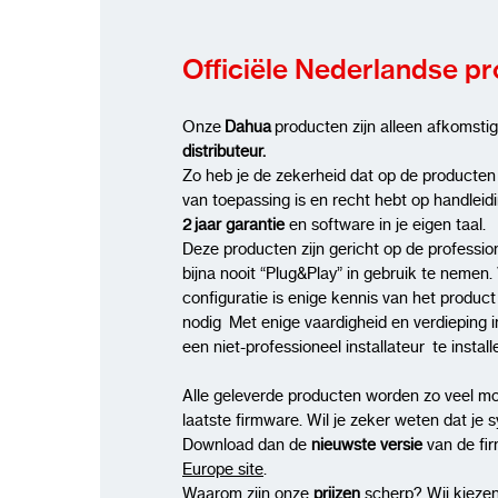
Officiële Nederlandse p
Onze
Dahua
producten zijn alleen afkomsti
distributeur.
Zo heb je de zekerheid dat op de producten
van toepassing is en recht hebt op handleid
2 jaar garantie
en software in je eigen taal.
Deze producten zijn gericht op de profession
bijna nooit “Plug&Play” in gebruik te nemen. 
configuratie is enige kennis van het produc
nodig Met enige vaardigheid en verdieping i
een niet-professioneel installateur te insta
Alle geleverde producten worden zo veel mo
laatste firmware. Wil je zeker weten dat je 
Download dan de
nieuwste versie
van de fi
Europe site
.
Waarom zijn onze
prijzen
scherp? Wij kiezen