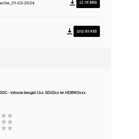
(3.78 MB)
ectie_01-03-2024
(212.95 KB)
00C - inbouw beugel t.b.v. SD22xx en HDBW2xxx