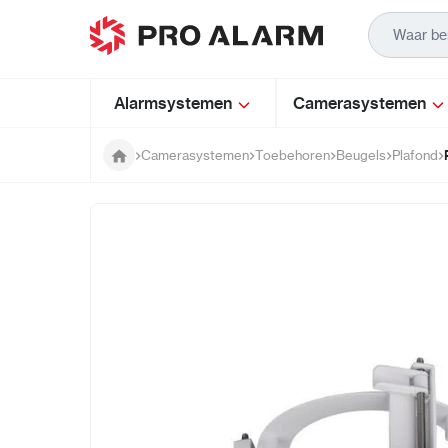
Ga naar de inhoud
Alarmsystemen
Camerasystemen
Camerasystemen
Toebehoren
Beugels
Plafond