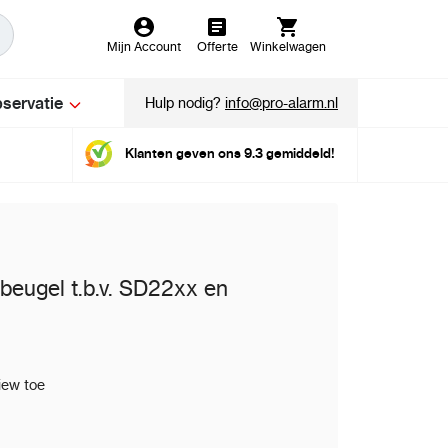
Mijn Account
Offerte
Winkelwagen
servatie
Hulp nodig?
info@pro-alarm.nl
Klanten geven ons 9.3 gemiddeld!
eugel t.b.v. SD22xx en
iew toe