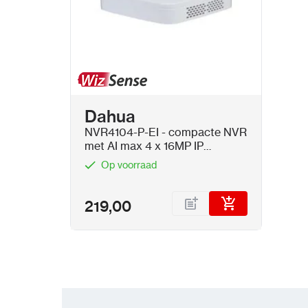
Dahua
NVR4104-P-EI - compacte NVR
met AI max 4 x 16MP IP
camera's met PoE
Op voorraad
219,00