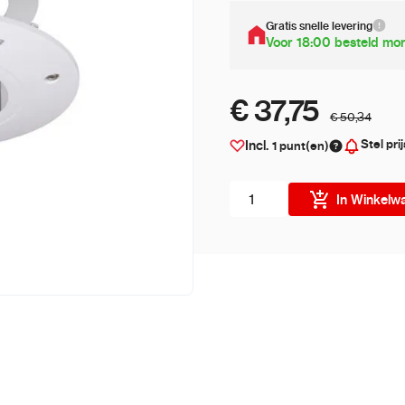
Gratis snelle levering
Voor 18:00 besteld mor
€ 37,75
€ 50,34
Stel pri
Incl.
1
punt(en)
Aantal stuks
In Winkelw