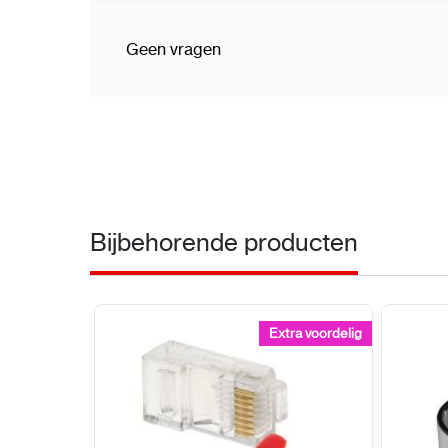
Geen vragen
Bijbehorende producten
Extra voordelig
Extra voordelig