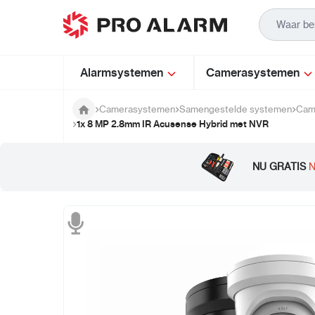
Ga naar de inhoud
Alarmsystemen
Camerasystemen
Camerasystemen
Samengestelde systemen
Cam
1x 8 MP 2.8mm IR Acusense Hybrid met NVR
NU GRATIS
N