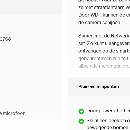
EasyIP4.0 serie zijn
ze met straatlantaarn ve
en combinatie van een
Door WDR kunnen de ca
eldoptimalisatie
de camera schijnen.
eurenbeeld kan geven in
Samen met de Netwerkr
derscheidt zich door de
3768
set. Zo kunt u aangeven
eavanceerd algoritme
ontvangen op de smart
herkennen waardoor een
gebeurentissen zijn te f
alleen de meldingen ont
Camera DS-2CD2386G
ikt voor vele
Plus- en minpunten
2.8mm lens met ee
r het weergeven en
8 megapixel IP Ca
n uitgaande
Ondersteund resolu
 tot 8 kanalen
Door power of ether
e microfoon
5.3
Mpx
,2688 x 15
eze recorder beschikt
Sla alleen beelden 
720 -
720p
a’s direct op kunnen
bewegende bomen
WDR - 120 dB - Br