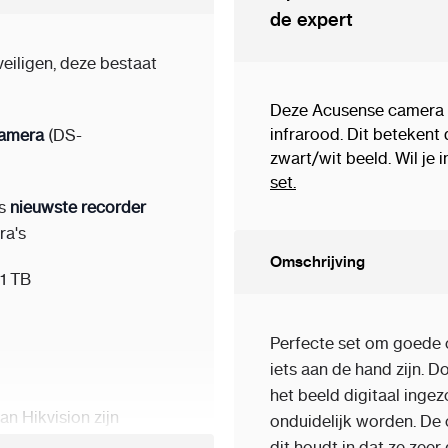
de expert
iligen, deze bestaat
Deze Acusense camera m
infrarood. Dit betekent
camera
(DS-
zwart/wit beeld. Wil je 
set.
es
nieuwste recorder
ra's
Omschrijving
1 TB
Perfecte set om goede
iets aan de hand zijn. 
het beeld digitaal ing
n Hikvision zijn
onduidelijk worden. De
hikken deze camera’s
dit houdt in dat ze zeer