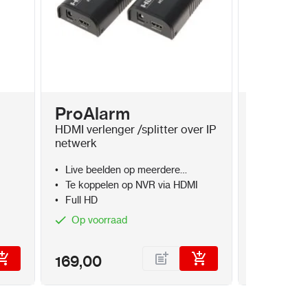
x 240 x 48 mm
ProAlarm
ProAl
HDMI verlenger /splitter over IP
Krimptang
netwerk
connectore
Live beelden op meerdere
Doorsteek
monitoren/ TV's
Te koppelen op NVR via HDMI
Profession
Full HD
RJ45 / RJ
Op voorraad
Op voor
169,00
29,95