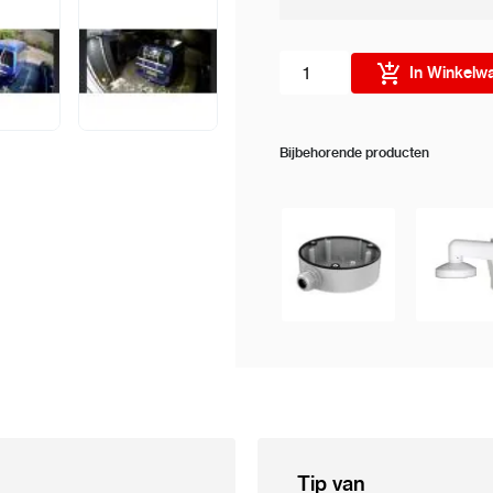
Aantal stuks
In Winkelw
Bijbehorende producten
Tip van