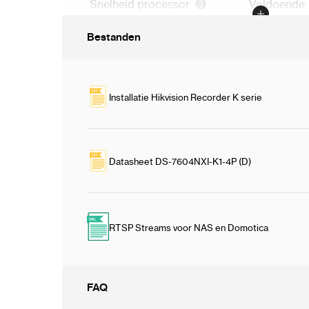
worden aangesloten. Dit vereenvoudigt de i
Snelheid processor
Voldoende
camera’s en plaatst ze tegelijkertijd in een
In / outputs
Nee
Bestanden
Ondersteund maximaal
4 camera's
Lens
2.8 mm
Installatie Hikvision Recorder K serie
Datasheet DS-7604NXI-K1-4P (D)
RTSP Streams voor NAS en Domotica
FAQ