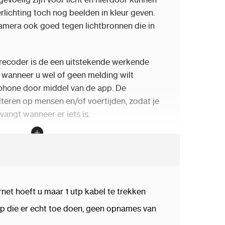
rlichting toch nog beelden in kleur geven.
mera ook goed tegen lichtbronnen die in
ecoder is de een uitstekende werkende
 wanneer u wel of geen melding wilt
phone door middel van de app. De
ilteren op mensen en/of voertijden, zodat je
vangt wanneer er iets is.
2H-IU2.8mm:
n beeldhoek van 108 graden horizontaal
mera
ties: 3840 x 2160 - 8.3
Mpx
,3072 x 1728 -
net hoeft u maar 1 utp kabel te trekken
20 - 4
Mpx
,1920 x 1080 -
1080p
, 1280 x
op die er echt toe doen, geen opnames van
eed dynamisch bereik