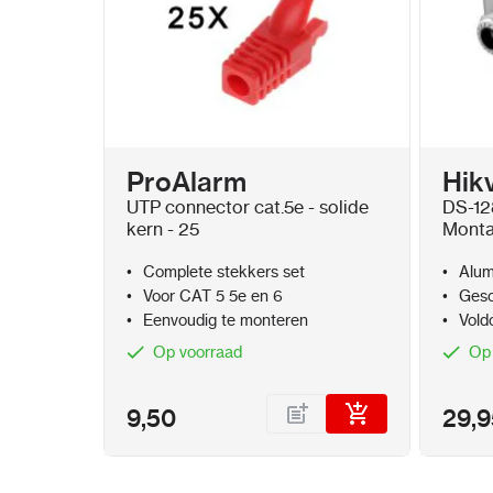
ProAlarm
Hik
UTP connector cat.5e - solide
DS-12
kern - 25
Mont
Complete stekkers set
Alum
Voor CAT 5 5e en 6
Gesc
Eenvoudig te monteren
Vold
Op voorraad
Op
9,50
29,9