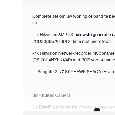
Complete set om uw woning of pand te beve
uit:
- 1x Hikvision 8MP 4K
nieuwste generatie 
2CD2386G2H-IU) 2.8mm met microfoon
- 1x Hikvision Netwerkrecorder 4K opnam
(DS-7604NXI-K1/4P) met POE voor 4 came
- 1 Seagate 24/7 SKYHAWK SEAGATE van 
8MP buiten Camera:
De
EasyIP 4.0 camera’s
oftewel Acusense va
laaglicht camera van 8MP. Standaard besc