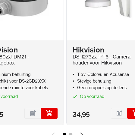
Afmetingen: 315 
vision
Hikvision
80ZJ-DM21 -
DS-1273ZJ-PT6 - Camera
agebox
houder voor Hikvision
inium behuizing
T.b.v. Colorvu en Acusense
hikt voor DS-2CD23XX
Stevige behuizing
oende ruimte voor kabels
Geen druppels op de lens
 voorraad
Op voorraad
5
34,95