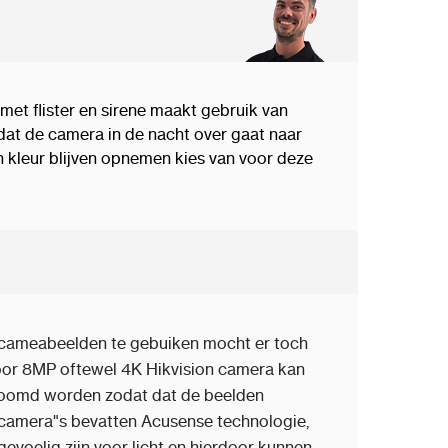
et flister en sirene maakt gebruik van
 dat de camera in de nacht over gaat naar
in kleur blijven opnemen kies van voor deze
 cameabeelden te gebuiken mocht er toch
Door 8MP oftewel 4K Hikvision camera kan
ezoomd worden zodat dat de beelden
 camera"s bevatten Acusense technologie,
 gevoelig zijn voor licht en hierdoor kunnen