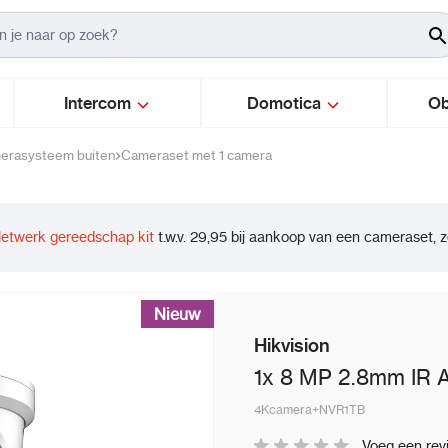
Intercom
Domotica
Ob
erasysteem buiten
Cameraset met 1 camera
Info
etwerk gereedschap kit
t.w.v. 29,95 bij aankoop van een cameraset, z
Nieuw
Hikvision
1x 8 MP 2.8mm IR 
4Kcamera+NVR1TB
Voeg een rev