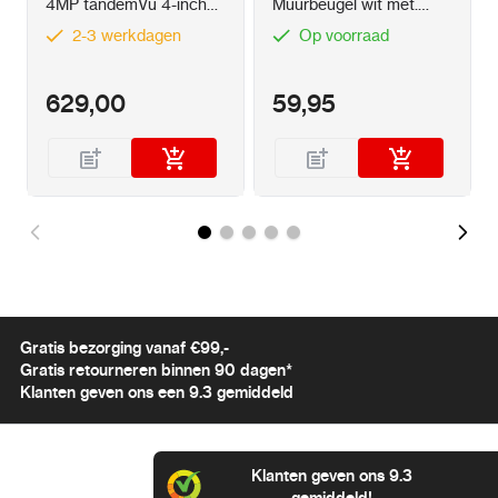
4MP tandemVu 4-inch
Muurbeugel wit met.
kleurrijke IR speeddome
kabeldoos
2-3 werkdagen
Op voorraad
629,00
59,95
Gratis bezorging vanaf €99,-
Gratis retourneren binnen 90 dagen*
Klanten geven ons een 9.3 gemiddeld
Klanten geven ons 9.3