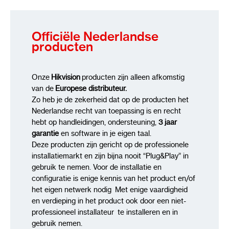
- Secondstream
Officiële Nederlandse
Alarmingangen/uitgangen: 4 / 1
producten
Bewegingsdetectie: 22 x 18 bewegingszones
Onze
Hikvision
producten zijn alleen afkomstig
Belangrijkste functies: NVR van de serie
van de
Europese distributeur.
AcuSense
Zo heb je de zekerheid dat op de producten het
Nederlandse recht van toepassing is en recht
Filtering van valse alarmen op basis van
hebt op handleidingen, ondersteuning,
3 jaar
herkenning van personen en voertuigen
garantie
en software in je eigen taal.
Deze producten zijn gericht op de professionele
(lijnoverschrijding, binnendringen) - max. 4 Mpx
installatiemarkt en zijn bijna nooit “Plug&Play” in
gebruik te nemen. Voor de installatie en
Intelligente beeldanalyse:
configuratie is enige kennis van het product en/of
het eigen netwerk nodig Met enige vaardigheid
Muisbediening: IR-afstandsbediening
en verdieping in het product ook door een niet-
meegeleverd
professioneel installateur te installeren en in
gebruik nemen.