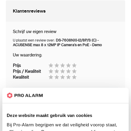
Interface:
8, RJ-45 10/100 Mbps self-
adaptive Ethernet interface
Klantenreviews
Power:
≤ 120W
Standard:
IEEE 802.3 af/at
Schrijf uw eigen review
Audio-ondersteuning:
U plaatst een review over:
DS-7608NXI-I2/8P/S (C) -
ACUSENSE max 8 x 12MP IP Camera's en PoE - Demo
8 Kanalen - Audio van de camera"s
Uw waardering:
Bidirectionele audio-ondersteuning
Prijs
Prijs / Kwaliteit
Audio-ingang: 1 st. Microfoon, CINCH
Kwaliteit
Audio-uitgang: 1 st. CINCH
Uw naam
Beeldcompressiemethode: H.265+ / H.265 /
Samenvatting
H.264 / H.264+ / MPEG-4
Deze website maakt gebruik van cookies
Review
Ondersteunde harde schijven: 2 x 8 TB SATA
Bij Pro-Alarm begrijpen we dat veiligheid voorop staat,