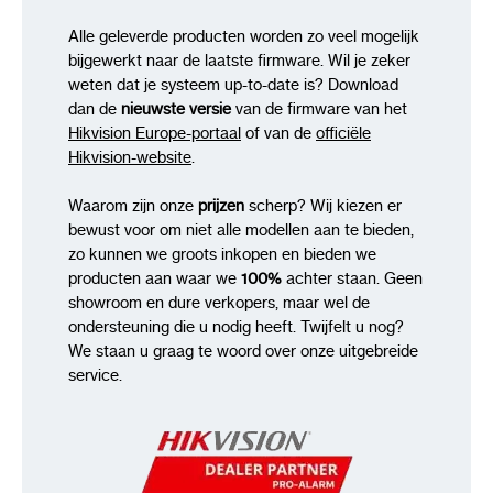
Ondersteunde talen: Engels, Nederlands.
Alle geleverde producten worden zo veel mogelijk
SAP Code: 303608344
bijgewerkt naar de laatste firmware. Wil je zeker
weten dat je systeem up-to-date is? Download
Algemeen:
dan de
nieuwste versie
van de firmware van het
Hikvision Europe-portaal
of van de
officiële
Power Supply:
≤ 180 W
Hikvision-website
.
Consumption:
≤ 15W
Waarom zijn onze
prijzen
scherp? Wij kiezen er
Working Temperature:
-10°~+55°
bewust voor om niet alle modellen aan te bieden,
Working Humidity:
10%~90%
zo kunnen we groots inkopen en bieden we
Chassis:
1U
producten aan waar we
100%
achter staan. Geen
Dimension (W × D × H):
385 × 315 ×52 mm
showroom en dure verkopers, maar wel de
ondersteuning die u nodig heeft. Twijfelt u nog?
≤ 3 kg
We staan u graag te woord over onze uitgebreide
service.