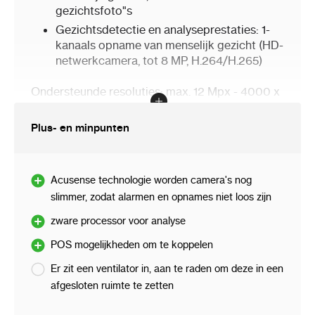
gezichtsfoto"s
Gezichtsdetectie en analyseprestaties:
1-
kanaals opname van menselijk gezicht (HD-
netwerkcamera, tot 8 MP, H.264/H.265)
Ondersteunde resoluties: max. 12 Mpx - 4000 x
3000 px
Plus- en minpunten
Video-uitgang:
1 st. HDMI
Acusense technologie worden camera's nog
1 st. VGA
slimmer, zodat alarmen en opnames niet loos zijn
1 st. CVBS
zware processor voor analyse
Mogelijkheid om een van de videouitgangen te
POS mogelijkheden om te koppelen
configureren als SPOT-uitgang
Er zit een ventilator in, aan te raden om deze in een
afgesloten ruimte te zetten
Poe