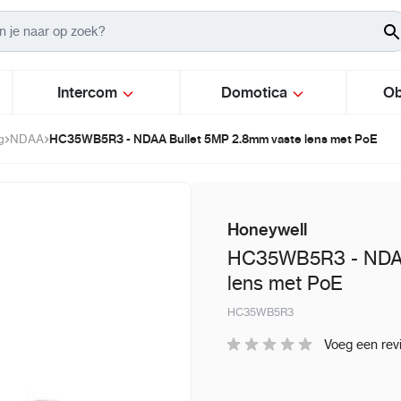
Intercom
Domotica
Ob
HC35WB5R3 - NDAA Bullet 5MP 2.8mm vaste lens met PoE
g
NDAA
Honeywell
HC35WB5R3 - NDAA
lens met PoE
HC35WB5R3
Voeg een rev