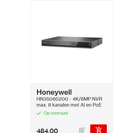
Honeywell
HN35080200 - 4K/8MP NVR
max. 8 kanalen met AI en PoE
Op voorraad
484,00