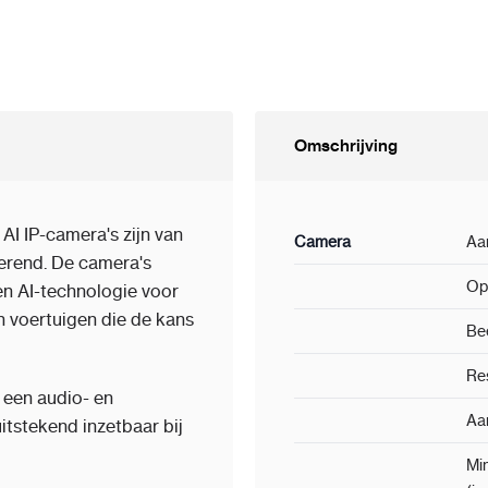
Omschrijving
I IP-camera's zijn van
Camera
Aa
rerend. De camera's
Op
en AI-technologie voor
 voertuigen die de kans
Be
Res
 een audio- en
Aan
itstekend inzetbaar bij
Min