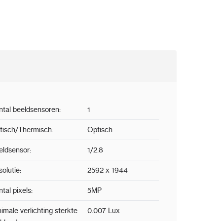
ntal beeldsensoren:
1
tisch/Thermisch:
Optisch
eldsensor:
1/2.8
olutie:
2592 x 1944
tal pixels:
5MP
imale verlichting sterkte
0.007 Lux