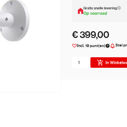
Gratis snelle levering
Op voorraad
€ 399,00
Stel pr
Incl.
19
punt(en)
Aantal stuks
In Winkelw