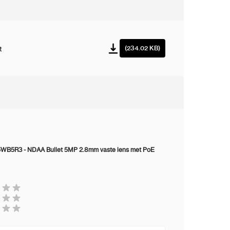
ximale opening:
F2.0
rizontale openingshoek:
88°
(234.02 KB)
t
ticale openingshoek:
65°
cusbediening:
Auto/Handmatig
ream mogelijkheid:
3 streams
deo compressie:
H.264, H.264 +, H.265,
H.265 +, MJPEG
WB5R3 - NDAA Bullet 5MP 2.8mm vaste lens met PoE
elden per seconde
30fps @2592 x 1944
oofdstream):
e stream:
30fps D1: 704 x 576
e stream:
12fps @1920 x 1080
rate:
100Kbps ~12Mbps