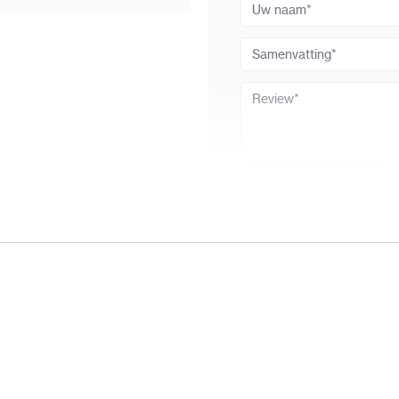
Uw naam
Da
Samenvatting
Li
Review
Be
Review versturen
Sl