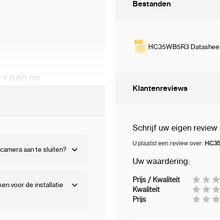
Bestanden
Ma
Ho
HC35WB5R3 Datashee
Ver
Fo
0 x 0.00 cm
Klantenreviews
Video
St
Vi
Schrijf uw eigen review
U plaatst een review over:
HC35
Be
camera aan te sluiten?
(H
Uw waardering:
2d
Prijs / Kwaliteit
n voor de installatie
Kwaliteit
3d
Prijs
Bit