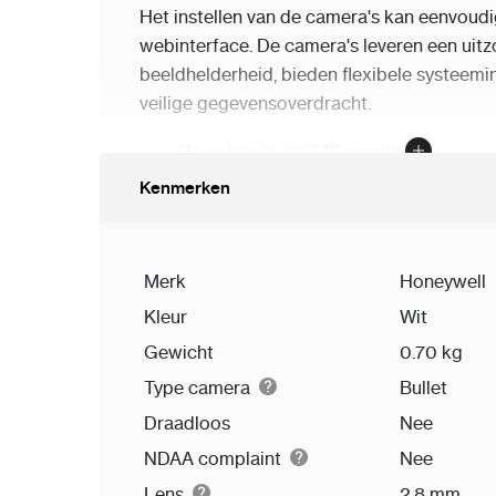
Het instellen van de camera's kan eenvoudig
webinterface. De camera's leveren een uitz
beeldhelderheid, bieden flexibele systeemin
veilige gegevensoverdracht.
Hoge kwaliteit 5MP resolutie
2.8mm lens voor brede kijkhoek
Kenmerken
Degelijk vandaalbestendige behuizing
120dB WDR
Ingebouwde video analytics
Merk
Honeywell
Secure by default
Kleur
Wit
ONVIF profile S, G en T ondersteuning
Gewicht
0.70 kg
Geschikt voor SD kaarten tot 256GB
Type camera
Bullet
Nederlandstalig en pluginvrije webint
Draadloos
Nee
NDAA complaint
Nee
Lens
2.8 mm