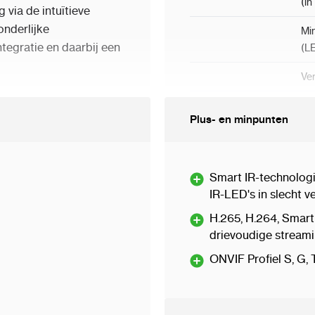
(in
 via de intuïtieve
onderlijke
Min
tegratie en daarbij een
(LE
Ver
LE
Plus- en minpunten
LE
Aan
Smart IR-technologi
Slu
IR-LED's in slecht v
H.265, H.264, Sma
Ru
drievoudige stream
erface
Lens
Len
ONVIF Profiel S, G,
Iris
Br