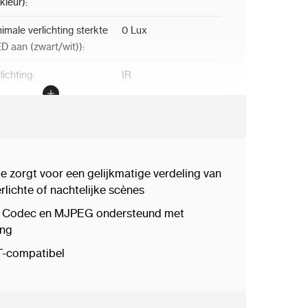
 kleur):
imale verlichting sterkte
0 Lux
D aan (zwart/wit)):
lichting:
IR
D afstand:
tot 40m
D Aan/Uit (Dag/Nacht):
Auto/Handmatig
tal LED(s):
4 LED
e zorgt voor een gelijkmatige verdeling van
itersnelheid:
1/8s ~ 1/32.000s
erlichte of nachtelijke scènes
rt Codec en MJPEG ondersteund met
isonderdrukking:
2DNR, 3DNR
ing
s type:
Vaste lens
 T-compatibel
:
Vaste Iris
andpuntsafstand:
2.8 mm