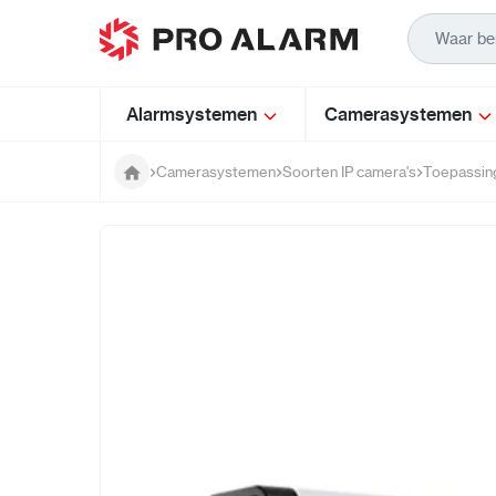
Ga naar de inhoud
Alarmsystemen
Camerasystemen
Camerasystemen
Soorten IP camera's
Toepassin