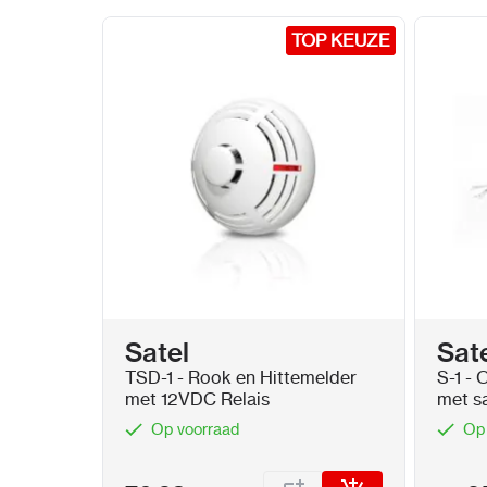
TOP KEUZE
TOP KEUZE
Satel
Sat
TSD-1 - Rook en Hittemelder
S-1 -
met 12VDC Relais
met s
Op voorraad
Op