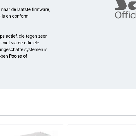
naar de laatste firmware,
e is en conform
s actief, die tegen zeer
niet via de officiele
aangeschafte systemen is
ebben
Poolse of