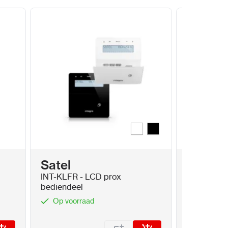
S - Converter voor het programmeren van Satel
Wit
Zwart
Kleur
Satel
Satel
INT-KLFR - LCD prox
SLIM-DUAL
bediendeel
15x20m me
weerstand
Op voorraad
Op voor