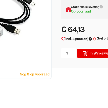
Gratis snelle levering
Op voorraad
€ 64,13
Stel pri
Incl.
3
punt(en)
Aantal stuks
In Winkelw
Nog 8 op voorraad