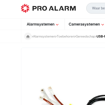
Ga naar de inhoud
Alarmsystemen
Camerasystemen
USB-R
Alarmsystemen
Toebehoren
Gereedschap