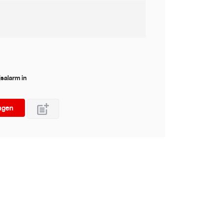
jsalarm in
agen