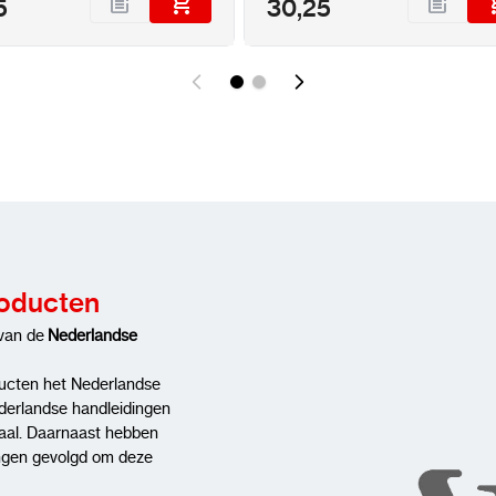
5
30,25
roducten
 van de
Nederlandse
ducten het Nederlandse
ederlandse handleidingen
taal. Daarnaast hebben
ngen gevolgd om deze