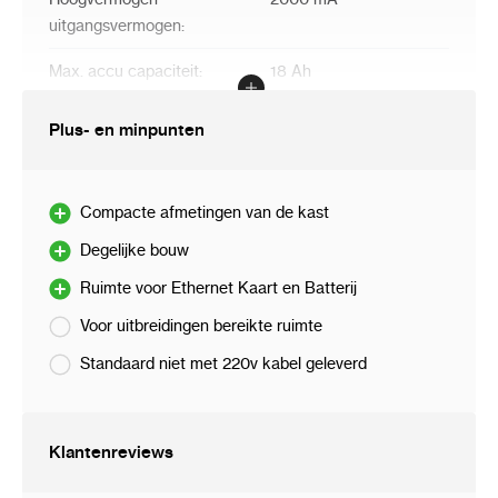
uitgangsvermogen:
Max. accu capaciteit:
18 Ah
Milieuklasse:
II
Plus- en minpunten
Werkingstemperatuurbereik:
-10…+55 °C
Afmetingen print:
173 x 106 mm
Compacte afmetingen van de kast
Degelijke bouw
Garantie:
3 jaar
Ruimte voor Ethernet Kaart en Batterij
KIWA NCP (INTEGRA 32):
IYI11530-04 Grade 2
Voor uitbreidingen bereikte ruimte
Standaard niet met 220v kabel geleverd
Klantenreviews