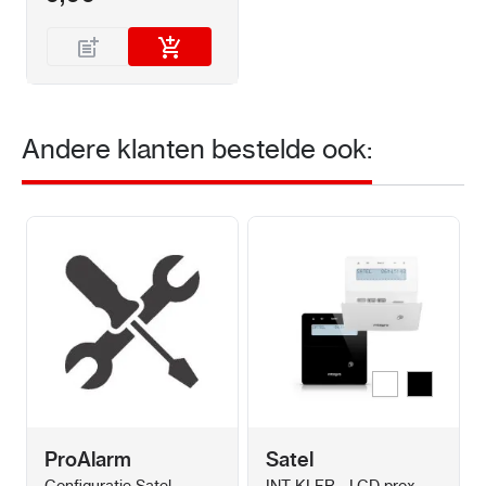
Prijs
Prijs / Kwaliteit
Kwaliteit
Uw naam
Andere klanten bestelde ook:
Samenvatting
Review
Review versturen
Wit
Zwart
Kleur
ProAlarm
Satel