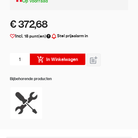
Op voorraad
€ 372,68
Stel prijsalarm in
Incl.
18
punt(en)
Aantal stuks
In Winkelwagen
Bijbehorende producten