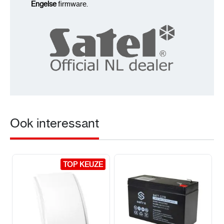
Engelse
firmware.
Ook interessant
TOP KEUZE
TOP KEUZE