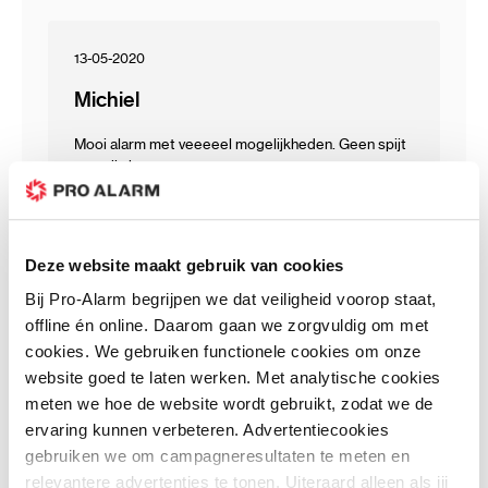
13-05-2020
Michiel
Mooi alarm met veeeeel mogelijkheden. Geen spijt
van mijn keuze
Kwaliteit
Deze website maakt gebruik van cookies
Prijs
Bij Pro-Alarm begrijpen we dat veiligheid voorop staat,
offline én online. Daarom gaan we zorgvuldig om met
Prijs / Kwaliteit
cookies. We gebruiken functionele cookies om onze
website goed te laten werken. Met analytische cookies
meten we hoe de website wordt gebruikt, zodat we de
ervaring kunnen verbeteren. Advertentiecookies
27-10-2019
gebruiken we om campagneresultaten te meten en
Steenbergen
relevantere advertenties te tonen. Uiteraard alleen als jij