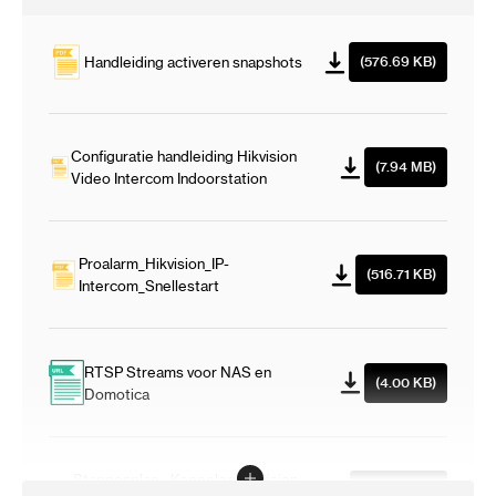
Handleiding activeren snapshots
(576.69 KB)
Configuratie handleiding Hikvision
(7.94 MB)
Video Intercom Indoorstation
Proalarm_Hikvision_IP-
(516.71 KB)
Intercom_Snellestart
RTSP Streams voor NAS en
(4.00 KB)
Domotica
Stappenplan - Koppelen Hikvision
(722.04 KB)