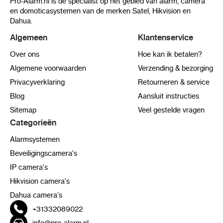
Pro-Alarm.nl is de specialist op het gebied van alarm, camera
en domoticasystemen van de merken Satel, Hikvision en
Dahua.
Algemeen
Klantenservice
Over ons
Hoe kan ik betalen?
Algemene voorwaarden
Verzending & bezorging
Privacyverklaring
Retourneren & service
Blog
Aansluit instructies
Sitemap
Veel gestelde vragen
Categorieën
Alarmsystemen
Beveiligingscamera's
IP camera's
Hikvision camera's
Dahua camera's
+31332089022
info@pro-alarm.nl