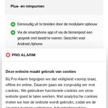
7 inch groot touchscreen, waarmee gebruikers
Plus- en minpunten
in het kantoor of appartement aan de
deuropening kunnen spreken, zien en
binnenlaten. Omdat het systeem via een
Eenvoudig uit te breiden door de modulaire opbouw
netwerk is verbonden, kan het worden
Via de smartphone app of via de binnenpost een
geïntegreerd met de mobiele app (hik-connect )
gesprek met beeld te voeren. Geschikt voor
van Hikvision om je video- en
Android /Iphone
audiocommunicatie en toegangscontrole te
Ook tijdens vakantie bereikbaar en geen
bieden, op vakantie of onderweg. Het pakket
abonnementskosten
bevat ook een 4-poorts netwerk switch om de
We adviseren in de Hik-connect app face ID uit te
apparaten op je eigen LAN netwerk aan te
Deze website maakt gebruik van cookies
schakelen
sluiten en te voeden
Bij Pro-Alarm begrijpen we dat veiligheid voorop staat,
UTP Kabels moeten gelegd worden of aanwezig
Grote voordelen zijn dat er geen
offline én online. Daarom gaan we zorgvuldig om met
zijn
abbonementskosten verbonden zijn om
cookies. We gebruiken functionele cookies om onze
gebeurtenissen terug te kijken.
website goed te laten werken. Met analytische cookies
meten we hoe de website wordt gebruikt, zodat we de
Klantenreviews
ervaring kunnen verbeteren. Advertentiecookies